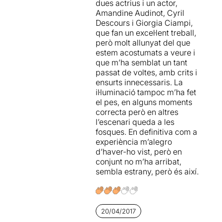
dues actrius i un actor,
presència d'
Amandine
Amandine Audinot, Cyril
Audinot, Cyril Descours i
Descours i Giorgia Ciampi,
Giorgia Ciampi
és tan
que fan un excel·lent treball,
poderosa que ompliria sales
però molt allunyat del que
mil vegades més grans que
estem acostumats a veure i
la diminuta Leopoldo Fregoli
que m’ha semblat un tant
de La Seca.
passat de voltes, amb crits i
ensurts innecessaris. La
Edgar Alemany
, director
il·luminació tampoc m’ha fet
del muntatge, ha sabut
el pes, en alguns moments
orquestrar amb encert
correcta però en altres
l'evocador espai sonor de
l’escenari queda a les
Joan Bagés
, el llenguatge
fosques. En definitiva com a
corporal i verbal dels actors
experiència m’alegro
i l'adaptació a escena d'un
d’haver-ho vist, però en
text que malgrat la seva
conjunt no m’ha arribat,
antigor resulta d'una
sembla estrany, però és així.
atemporalitat aclaparadora,
perquè en ell s'hi troba bona
part d'allò que ens fa
humans. I és que la por a la
mort, la cobdícia, la
20/04/2017
covardia, l'amor o la recerca