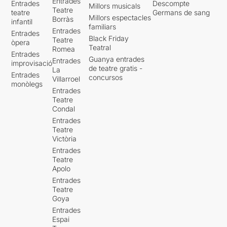
Entrades
Entrades
Descompte
Millors musicals
Teatre
teatre
Germans de sang
Millors espectacles
Borràs
infantil
familiars
Entrades
Entrades
Black Friday
Teatre
òpera
Teatral
Romea
Entrades
Guanya entrades
Entrades
improvisació
de teatre gratis -
La
Entrades
concursos
Villarroel
monòlegs
Entrades
Teatre
Condal
Entrades
Teatre
Victòria
Entrades
Teatre
Apolo
Entrades
Teatre
Goya
Entrades
Espai