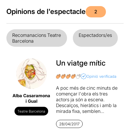
Opinions de l'espectacle
2
Recomanacions Teatre
Espectadors/es
Barcelona
Un viatge mític
Opinió verificada
A poc més de cinc minuts de
començar l'obra els tres
Alba Casaramona
actors ja són a escena.
i Gual
Descalços, hieràtics i amb la
mirada fixa, semblen
Teatre Barcelona
immersos en una tristesa tan
antiga com la faula que han
28/04/2017
vingut a representar: