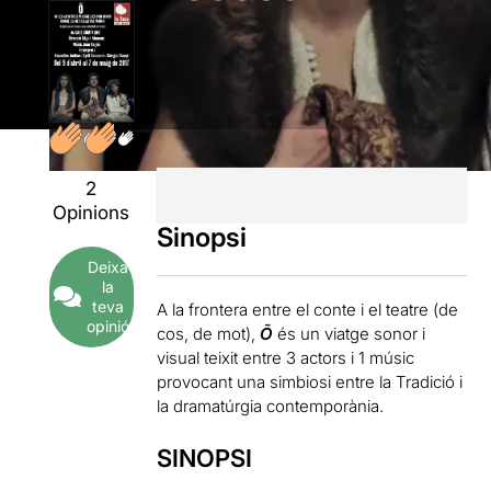
2
Opinions
Sinopsi
Deixa
la
teva
A la frontera entre el conte i el teatre (de
opinió
cos, de mot),
Õ
és un viatge sonor i
visual teixit entre 3 actors i 1 músic
provocant una simbiosi entre la Tradició i
la dramatúrgia contemporània.
SINOPSI