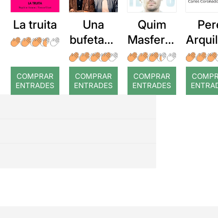
La truita
Una
Quim
Per
bufetada
Masferre
Arqui
a temps
r: Temps
: Cor
romp
COMPRAR
COMPRAR
COMPRAR
COMP
ENTRADES
ENTRADES
ENTRADES
ENTRA