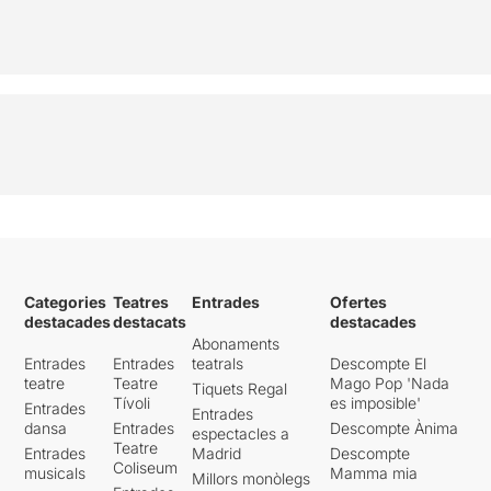
Categories
Teatres
Entrades
Ofertes
destacades
destacats
destacades
Abonaments
Entrades
Entrades
teatrals
Descompte El
teatre
Teatre
Mago Pop 'Nada
Tiquets Regal
Tívoli
es imposible'
Entrades
Entrades
dansa
Entrades
Descompte Ànima
espectacles a
Teatre
Entrades
Madrid
Descompte
Coliseum
musicals
Mamma mia
Millors monòlegs