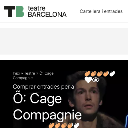
Cartellera i entrades
Descripció
Fitxa artística
Opinions
Inici
»
Teatre
»
Õ: Cage
Compagnie
Comprar entrades per a
Õ: Cage
Compagnie