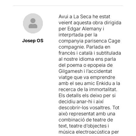
l'epopeia de Gilgamesh.
Qualsevol diria que han
Avui a La Seca he estat
estat allà des de l'inici dels
veient aquesta obra dirigida
temps i tu, inevitablement,
per Edgar Alemany i
vigiles de no fer gaire soroll
interprtada per la
perquè et saps un intrús que
Josep OS
companyia parisenca Cage
ha entrat en una
compagnie. Parlada en
dimensió desconeguda amb
francès i català i subtitulada
les seves pròpies lleis.
al nostre idioma ens parla
del poema o epopeia de
I és aquí, en aquest univers
Gilgamesh i l’accidentat
farcit de contrastos, on hi
viatge que va emprendre
conviuen el teatre més
amb el seu amic Enkidu a la
tradicional amb la
recerca de la immortalitat.
dramatúrgia d'avantguarda,
Els detalls els deixo per si
els instruments primitius
decidiu anar-hi i així
amb la música electrònica,
descobrir-los vosaltres. Tot
la penombra amb el neó. I no
això representat amb una
hi calen grans
combinació de teatre de
escenografies, llevat
text, teatre d’objectes i
d'alguns objectes senzills
música electroacústica per
però eloqüents, perquè la