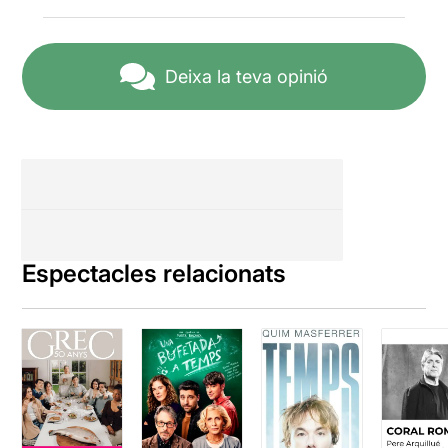
de la pròpia indentitat
d'aquella Mesopotàmia
mítica de Gilgamesh avui
Deixa la teva opinió
no ens queden pas tan lluny.
Una proposta atrevida,
estimulant, nua i plena de
poesia. No us la deixeu
perdre, que en poc més
d'una setmana abandonen
La Seca per anar rumb a
l'Àfrica. Llarga vida a la
Cage Compagnie
!
Espectacles relacionats