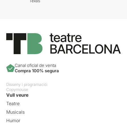
Texas
Canal oficial de venta
Compra 100% segura
Disseny i programació:
Copymouse
Vull veure
Teatre
Musicals
Humor