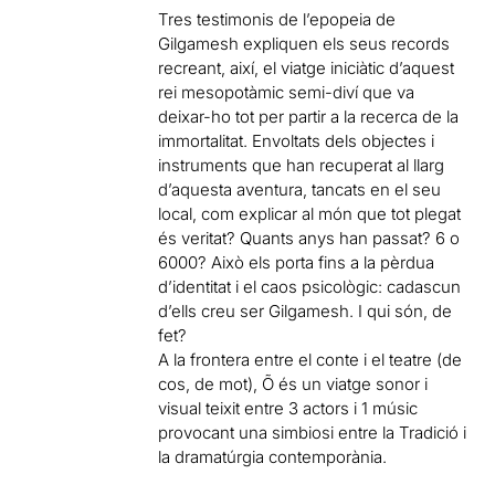
Tres testimonis de l’epopeia de
Gilgamesh expliquen els seus records
recreant, així, el viatge iniciàtic d’aquest
rei mesopotàmic semi-diví que va
deixar-ho tot per partir a la recerca de la
immortalitat. Envoltats dels objectes i
instruments que han recuperat al llarg
d’aquesta aventura, tancats en el seu
local, com explicar al món que tot plegat
és veritat? Quants anys han passat? 6 o
6000? Això els porta fins a la pèrdua
d’identitat i el caos psicològic: cadascun
d’ells creu ser Gilgamesh. I qui són, de
fet?
A la frontera entre el conte i el teatre (de
cos, de mot), Õ és un viatge sonor i
visual teixit entre 3 actors i 1 músic
provocant una simbiosi entre la Tradició i
la dramatúrgia contemporània.