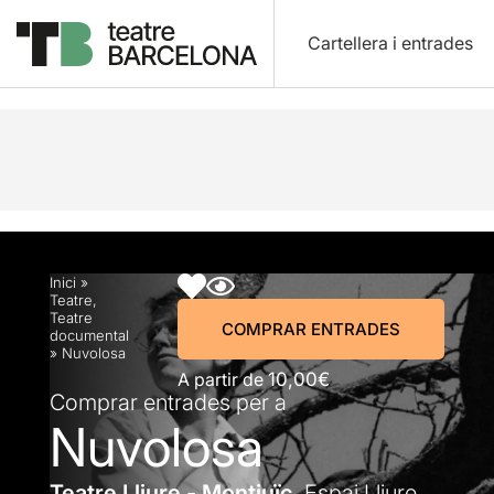
Cartellera i entrades
Descripció
Horaris
Fitxa artística
Info pràctic
Inici
»
Teatre
,
Teatre
COMPRAR ENTRADES
documental
»
Nuvolosa
A partir de
10,00€
Comprar entrades per a
Nuvolosa
Teatre Lliure - Montjuïc.
Espai Lliure