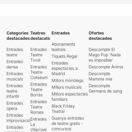
Categories
Teatres
Entrades
Ofertes
destacades
destacats
destacades
Abonaments
Entrades
Entrades
teatrals
Descompte El
teatre
Teatre
Mago Pop 'Nada
Tiquets Regal
Tívoli
es imposible'
Entrades
Entrades
dansa
Entrades
Descompte Ànima
espectacles a
Teatre
Entrades
Madrid
Descompte
Coliseum
musicals
Mamma mia
Millors monòlegs
Entrades
Entrades
Descompte
Millors musicals
Teatre
teatre
Germans de sang
Millors espectacles
Borràs
infantil
familiars
Entrades
Entrades
Black Friday
Teatre
òpera
Teatral
Romea
Entrades
Guanya entrades
Entrades
improvisació
de teatre gratis -
La
Entrades
concursos
Villarroel