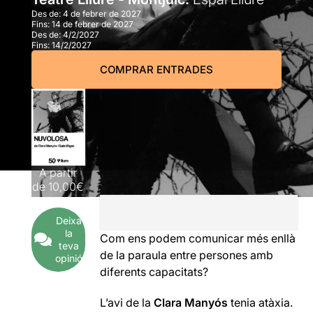
Des de:
4 de febrer de 2027
Fins:
14 de febrer de 2027
Des de:
4/2/2027
Fins:
14/2/2027
COMPRAR ENTRADES
A partir
de
10,00€
Deixa
la
Com ens podem comunicar més enllà
teva
de la paraula entre persones amb
opinió
diferents capacitats?
L’avi de la
Clara Manyós
tenia atàxia.