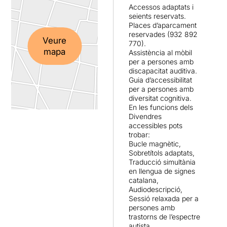
Accessos adaptats i
seients reservats.
Places d’aparcament
reservades (932 892
Veure
770).
mapa
Assistència al mòbil
per a persones amb
discapacitat auditiva.
Guia d’accessibilitat
per a persones amb
diversitat cognitiva.
En les funcions dels
Divendres
accessibles pots
trobar:
Bucle magnètic,
Sobretítols adaptats,
Traducció simultània
en llengua de signes
catalana,
Audiodescripció,
Sessió relaxada per a
persones amb
trastorns de l’espectre
autista.