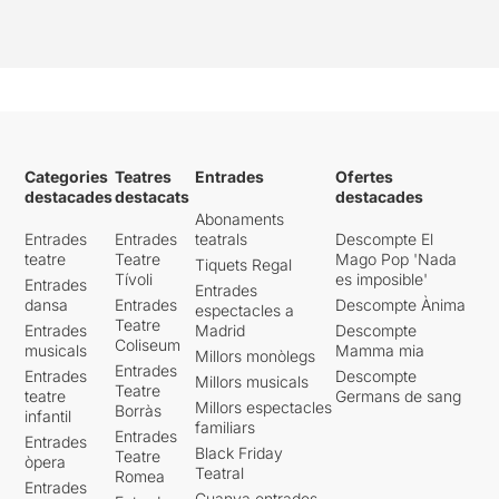
Categories
Teatres
Entrades
Ofertes
destacades
destacats
destacades
Abonaments
Entrades
Entrades
teatrals
Descompte El
teatre
Teatre
Mago Pop 'Nada
Tiquets Regal
Tívoli
es imposible'
Entrades
Entrades
dansa
Entrades
Descompte Ànima
espectacles a
Teatre
Entrades
Madrid
Descompte
Coliseum
musicals
Mamma mia
Millors monòlegs
Entrades
Entrades
Descompte
Millors musicals
Teatre
teatre
Germans de sang
Millors espectacles
Borràs
infantil
familiars
Entrades
Entrades
Black Friday
Teatre
òpera
Teatral
Romea
Entrades
Guanya entrades