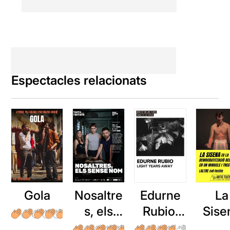
Espectacles relacionats
Gola
Nosaltre
Edurne
La
s, els
Rubio:
Sise
sense
Light
[o l