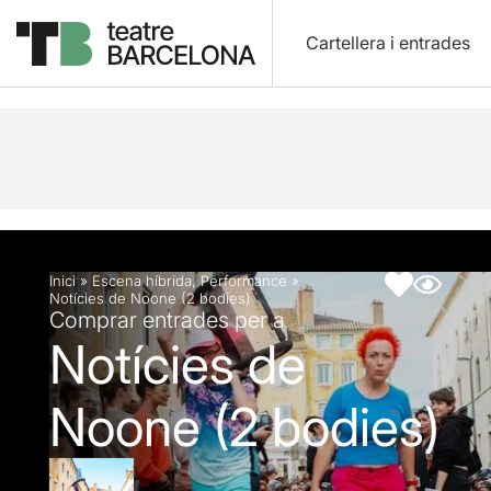
Cartellera i entrades
Descripció
Fitxa artística
Articles
Inici
»
Escena híbrida
,
Performance
»
Notícies de Noone (2 bodies)
Comprar entrades per a
Notícies de
Noone (2 bodies)