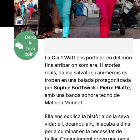
Deixa
la
teva
opinió
La
Cia 1 Watt
ens porta arreu del món
fins arribar on som ara. Històries
reals, dansa salvatge i ani-herois es
troben en una balada protagonitzada
per
Sophie Borthwick
i
Pierre Pilatte
,
amb una banda sonora tecno de
Mathieu Monnot.
Ella ens explica la història de la seva
vida; ell, deambulant, hi acaba a dins
per a culminar en la necessitat de
ballar. Conjuntament creen una peça