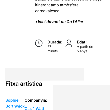
itinerant amb atmòsfera
carnavalesca.
*Inici davant de Ca l’Alier
Durada:
Edat:
67
A partir de
minuts
5 anys
Fitxa artística
Sophie
Companyia:
Borthwick
Cia. 1 Watt