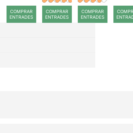
nom
Years
demo
COMPRAR
COMPRAR
COMPRAR
COMP
Away
titza
ENTRADES
ENTRADES
ENTRADES
ENTRA
de
Mess
en 
mirac
tre
acte