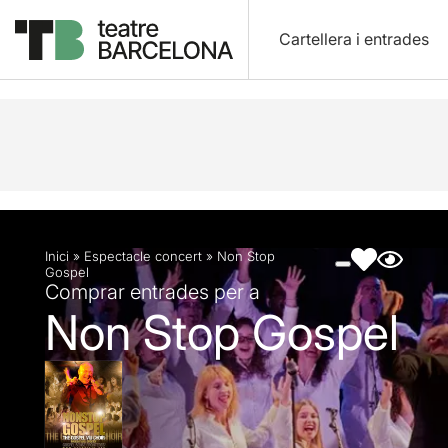
Cartellera i entrades
Descripció
Fitxa artística
Fotos i vídeos
Inici
»
Espectacle concert
»
Non Stop
Gospel
Comprar entrades per a
Non Stop Gospel