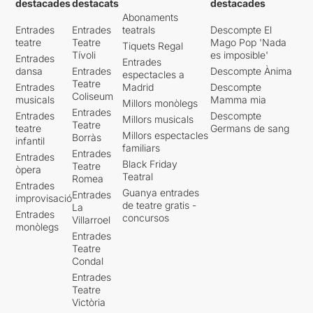
destacades
destacats
destacades
Abonaments
Entrades
Entrades
teatrals
Descompte El
teatre
Teatre
Mago Pop 'Nada
Tiquets Regal
Tívoli
es imposible'
Entrades
Entrades
dansa
Entrades
Descompte Ànima
espectacles a
Teatre
Entrades
Madrid
Descompte
Coliseum
musicals
Mamma mia
Millors monòlegs
Entrades
Entrades
Descompte
Millors musicals
Teatre
teatre
Germans de sang
Millors espectacles
Borràs
infantil
familiars
Entrades
Entrades
Black Friday
Teatre
òpera
Teatral
Romea
Entrades
Guanya entrades
Entrades
improvisació
de teatre gratis -
La
Entrades
concursos
Villarroel
monòlegs
Entrades
Teatre
Condal
Entrades
Teatre
Victòria