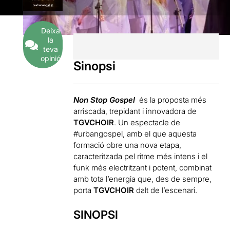
Deixa
la
teva
opinió
Sinopsi
Non Stop Gospel
és la proposta més
arriscada, trepidant i innovadora de
TGVCHOIR
. Un espectacle de
#urbangospel, amb el que aquesta
formació obre una nova etapa,
caracteritzada pel ritme més intens i el
funk més electritzant i potent, combinat
amb tota l’energia que, des de sempre,
porta
TGVCHOIR
dalt de l’escenari.
SINOPSI