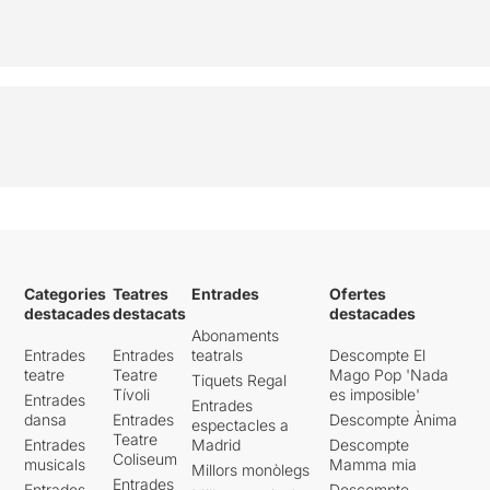
Categories
Teatres
Entrades
Ofertes
destacades
destacats
destacades
Abonaments
Entrades
Entrades
teatrals
Descompte El
teatre
Teatre
Mago Pop 'Nada
Tiquets Regal
Tívoli
es imposible'
Entrades
Entrades
dansa
Entrades
Descompte Ànima
espectacles a
Teatre
Entrades
Madrid
Descompte
Coliseum
musicals
Mamma mia
Millors monòlegs
Entrades
Entrades
Descompte