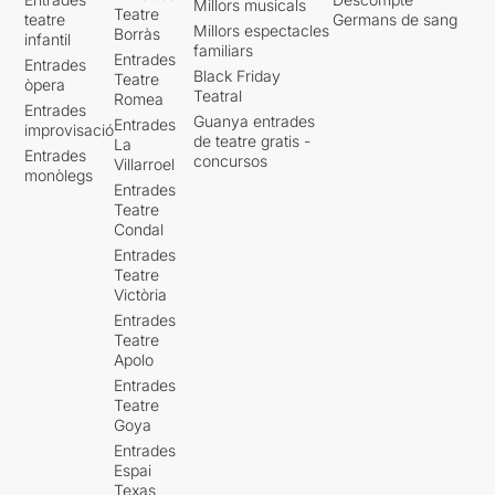
Millors musicals
Teatre
teatre
Germans de sang
Millors espectacles
Borràs
infantil
familiars
Entrades
Entrades
Black Friday
Teatre
òpera
Teatral
Romea
Entrades
Guanya entrades
Entrades
improvisació
de teatre gratis -
La
Entrades
concursos
Villarroel
monòlegs
Entrades
Teatre
Condal
Entrades
Teatre
Victòria
Entrades
Teatre
Apolo
Entrades
Teatre
Goya
Entrades
Espai
Texas