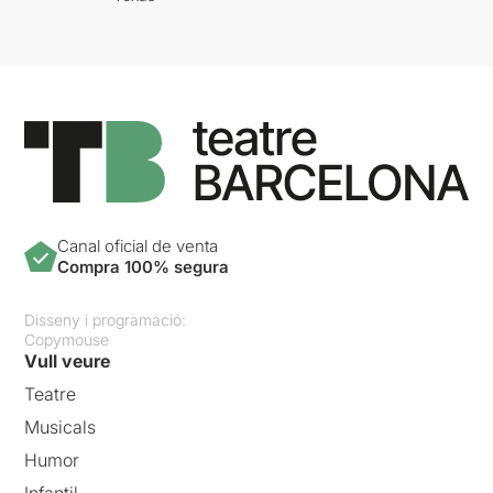
Canal oficial de venta
Compra 100% segura
Disseny i programació:
Copymouse
Vull veure
Teatre
Musicals
Humor
Infantil