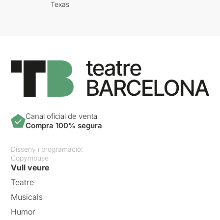
Texas
Canal oficial de venta
Compra 100% segura
Disseny i programació:
Copymouse
Vull veure
Teatre
Musicals
Humor