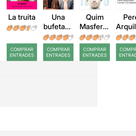
La truita
Una
Quim
Per
bufetada
Masferre
Arqui
a temps
r: Temps
: Cor
romp
COMPRAR
COMPRAR
COMPRAR
COMP
ENTRADES
ENTRADES
ENTRADES
ENTRA