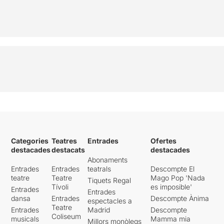
Categories
Teatres
Entrades
Ofertes
destacades
destacats
destacades
Abonaments
Entrades
Entrades
teatrals
Descompte El
teatre
Teatre
Mago Pop 'Nada
Tiquets Regal
Tívoli
es imposible'
Entrades
Entrades
dansa
Entrades
Descompte Ànima
espectacles a
Teatre
Entrades
Madrid
Descompte
Coliseum
musicals
Mamma mia
Millors monòlegs