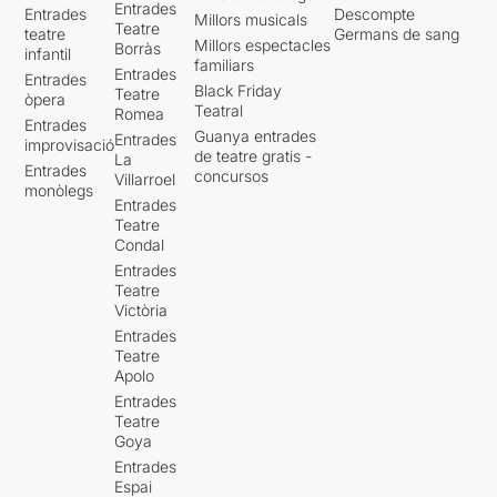
Entrades
Entrades
Descompte
Millors musicals
Teatre
teatre
Germans de sang
Millors espectacles
Borràs
infantil
familiars
Entrades
Entrades
Black Friday
Teatre
òpera
Teatral
Romea
Entrades
Guanya entrades
Entrades
improvisació
de teatre gratis -
La
Entrades
concursos
Villarroel
monòlegs
Entrades
Teatre
Condal
Entrades
Teatre
Victòria
Entrades
Teatre
Apolo
Entrades
Teatre
Goya
Entrades
Espai