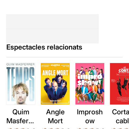
Espectacles relacionats
Quim
Angle
Improsh
Corta
Masferre
Mort
ow
cab