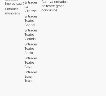
Guanya entrades
Entrades
improvisació
de teatre gratis -
La
Entrades
concursos
Villarroel
monòlegs
Entrades
Teatre
Condal
Entrades
Teatre
Victòria
Entrades
Teatre
Apolo
Entrades
Teatre
Goya
Entrades
Espai
Texas