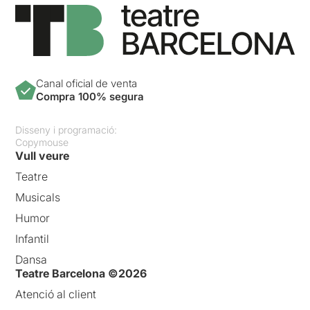
Canal oficial de venta
Compra 100% segura
Disseny i programació:
Copymouse
Vull veure
Teatre
Musicals
Humor
Infantil
Dansa
Teatre Barcelona ©2026
Atenció al client