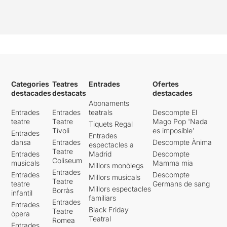
Categories
Teatres
Entrades
Ofertes
destacades
destacats
destacades
Abonaments
Entrades
Entrades
teatrals
Descompte El
teatre
Teatre
Mago Pop 'Nada
Tiquets Regal
Tívoli
es imposible'
Entrades
Entrades
dansa
Entrades
Descompte Ànima
espectacles a
Teatre
Entrades
Madrid
Descompte
Coliseum
musicals
Mamma mia
Millors monòlegs
Entrades
Entrades
Descompte
Millors musicals
Teatre
teatre
Germans de sang
Millors espectacles
Borràs
infantil
familiars
Entrades
Entrades
Black Friday
Teatre
òpera
Teatral
Romea
Entrades