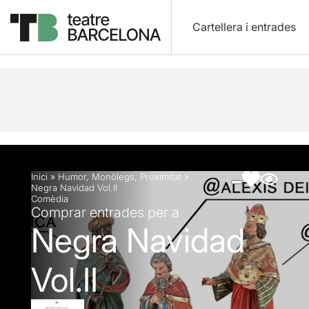
Cartellera i entrades
Descripció
Fitxa artística
Fotos i vídeos
Inici
»
Humor
,
Monòlegs
,
Proximitat
»
Negra Navidad Vol.II
Comèdia
Comprar entrades per a
Negra Navidad
Vol.II