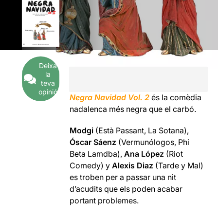
Deixa
la
teva
opinió
Negra Navidad Vol. 2
és la comèdia
nadalenca més negra que el carbó.
Modgi
(Està Passant, La Sotana),
Óscar Sáenz
(Vermunólogos, Phi
Beta Lamdba),
Ana López
(Riot
Comedy) y
Alexis Diaz
(Tarde y Mal)
es troben per a passar una nit
d’acudits que els poden acabar
portant problemes.