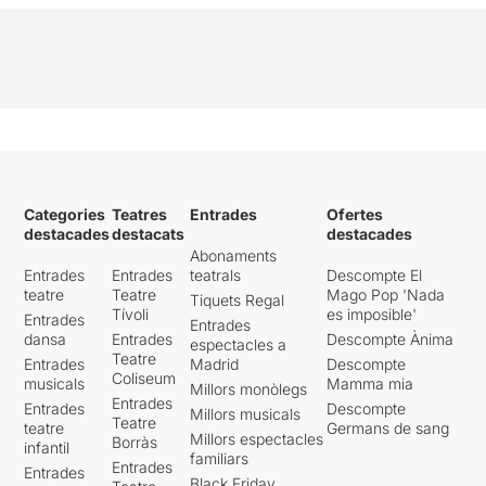
Categories
Teatres
Entrades
Ofertes
destacades
destacats
destacades
Abonaments
Entrades
Entrades
teatrals
Descompte El
teatre
Teatre
Mago Pop 'Nada
Tiquets Regal
Tívoli
es imposible'
Entrades
Entrades
dansa
Entrades
Descompte Ànima
espectacles a
Teatre
Entrades
Madrid
Descompte
Coliseum
musicals
Mamma mia
Millors monòlegs
Entrades
Entrades
Descompte
Millors musicals
Teatre
teatre
Germans de sang
Millors espectacles
Borràs
infantil
familiars
Entrades
Entrades
Black Friday