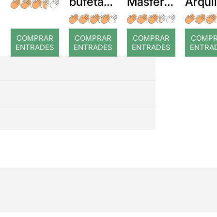
bufetada
Masferre
Arqui
a temps
r: Temps
: Cor
romp
COMPRAR
COMPRAR
COMPRAR
COMP
ENTRADES
ENTRADES
ENTRADES
ENTRA