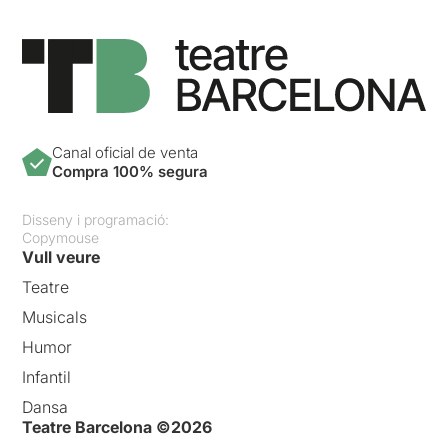
Canal oficial de venta
Compra 100% segura
Disseny i programació:
Copymouse
Vull veure
Teatre
Musicals
Humor
Infantil
Dansa
Teatre Barcelona ©2026