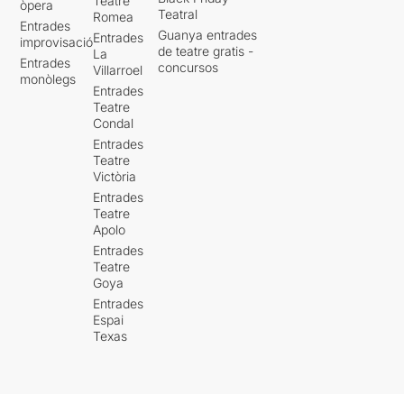
Teatre
òpera
Teatral
Romea
Entrades
Guanya entrades
Entrades
improvisació
de teatre gratis -
La
Entrades
concursos
Villarroel
monòlegs
Entrades
Teatre
Condal
Entrades
Teatre
Victòria
Entrades
Teatre
Apolo
Entrades
Teatre
Goya
Entrades
Espai
Texas