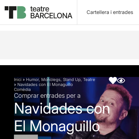
Cartellera i entrades
Descripció
Fitxa artística
Inici
»
Humor
,
Monòlegs
,
Stand Up
,
Teatre
»
Navidades con El Monaguillo
Comèdia
Comprar entrades per a
Navidades con
El Monaguillo