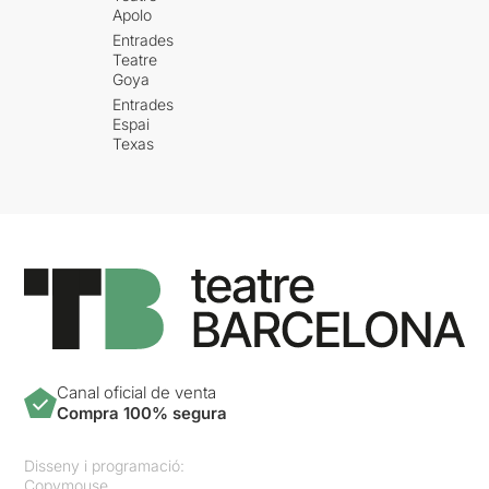
Apolo
Entrades
Teatre
Goya
Entrades
Espai
Texas
Canal oficial de venta
Compra 100% segura
Disseny i programació:
Copymouse