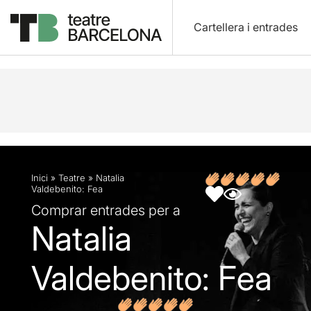
Cartellera i entrades
Descripció
Fitxa artística
Opinions
Inici
»
Teatre
»
Natalia
Valdebenito: Fea
Comprar entrades per a
Natalia
Valdebenito: Fea