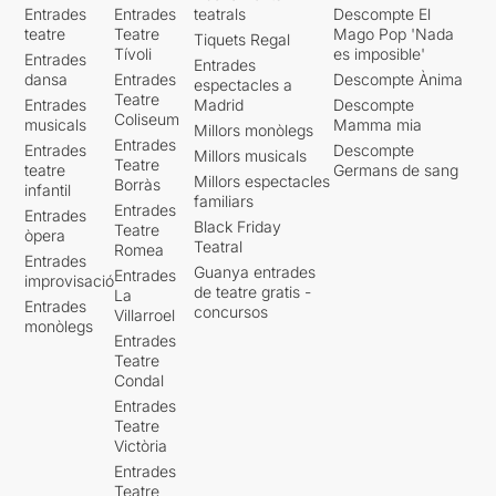
Entrades
Entrades
teatrals
Descompte El
teatre
Teatre
Mago Pop 'Nada
Tiquets Regal
Tívoli
es imposible'
Entrades
Entrades
dansa
Entrades
Descompte Ànima
espectacles a
Teatre
Entrades
Madrid
Descompte
Coliseum
musicals
Mamma mia
Millors monòlegs
Entrades
Entrades
Descompte
Millors musicals
Teatre
teatre
Germans de sang
Millors espectacles
Borràs
infantil
familiars
Entrades
Entrades
Black Friday
Teatre
òpera
Teatral
Romea
Entrades
Guanya entrades
Entrades
improvisació
de teatre gratis -
La
Entrades
concursos
Villarroel
monòlegs
Entrades
Teatre
Condal
Entrades
Teatre
Victòria
Entrades
Teatre