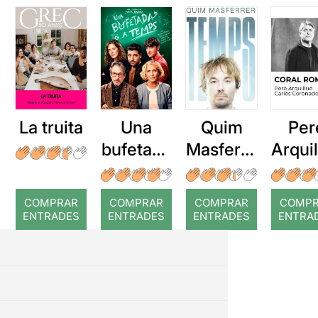
La truita
Una
Quim
Per
bufetada
Masferre
Arqui
a temps
r: Temps
: Cor
romp
COMPRAR
COMPRAR
COMPRAR
COMP
ENTRADES
ENTRADES
ENTRADES
ENTRA