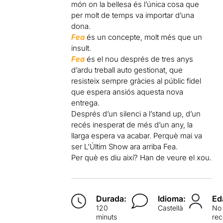
món on la bellesa és l’única cosa que
per molt de temps va importar d’una
dona.
Fea
és un concepte, molt més que un
insult.
Fea
és el nou després de tres anys
d’ardu treball auto gestionat, que
resisteix sempre gràcies al públic fidel
que espera ansiós aquesta nova
entrega.
Després d’un silenci a l’stand up, d’un
recés inesperat de més d’un any, la
llarga espera va acabar. Perquè mai va
ser L’Últim Show ara arriba Fea.
Per què es diu així? Han de veure el xou.
Durada:
Idioma:
Ed
120
Castellà
No
minuts
re