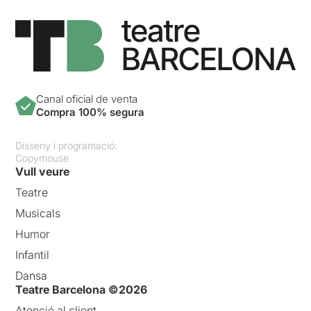
Canal oficial de venta
Compra 100% segura
Disseny i programació:
Copymouse
Vull veure
Teatre
Musicals
Humor
Infantil
Dansa
Teatre Barcelona ©2026
Atenció al client