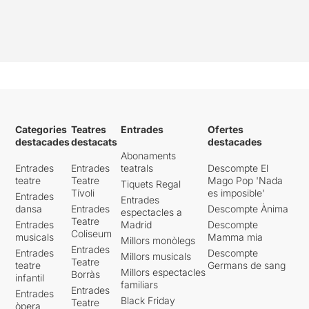
Categories
Teatres
Entrades
Ofertes
destacades
destacats
destacades
Abonaments
Entrades
Entrades
teatrals
Descompte El
teatre
Teatre
Mago Pop 'Nada
Tiquets Regal
Tívoli
es imposible'
Entrades
Entrades
dansa
Entrades
Descompte Ànima
espectacles a
Teatre
Entrades
Madrid
Descompte
Coliseum
musicals
Mamma mia
Millors monòlegs
Entrades
Entrades
Descompte
Millors musicals
Teatre
teatre
Germans de sang
Millors espectacles
Borràs
infantil
familiars
Entrades
Entrades
Black Friday
Teatre
òpera