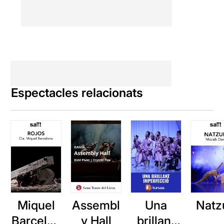
Espectacles relacionats
Miquel
Assembl
Natz
Una
Barcelon
y Hall
brillant