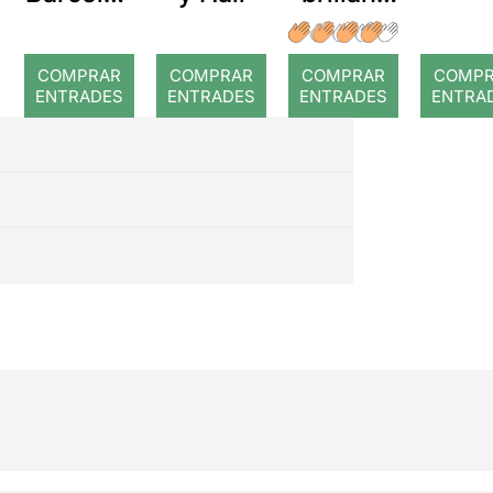
a: Rojos
imperfec
ció (o
COMPRAR
COMPRAR
COMPRAR
COMP
mort
ENTRADES
ENTRADES
ENTRADES
ENTRA
d'un
pianista)