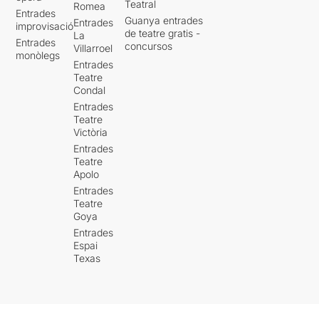
Teatral
Romea
Entrades
Guanya entrades
Entrades
improvisació
de teatre gratis -
La
Entrades
concursos
Villarroel
monòlegs
Entrades
Teatre
Condal
Entrades
Teatre
Victòria
Entrades
Teatre
Apolo
Entrades
Teatre
Goya
Entrades
Espai
Texas