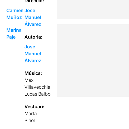
Direcció:
Carmen
Jose
Muñoz
Manuel
Álvarez
Marina
Paje
Autoria:
Jose
Manuel
Álvarez
Músics:
Max
Villavecchia
Lucas Balbo
Vestuari:
Marta
Piñol