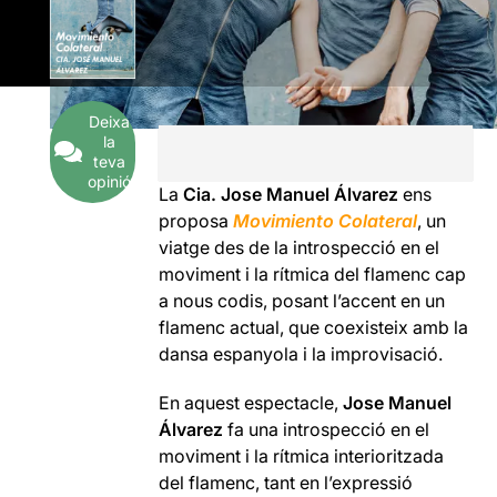
Deixa
la
teva
opinió
La
Cia. Jose Manuel Álvarez
ens
proposa
Movimiento Colateral
, un
viatge des de la introspecció en el
moviment i la rítmica del flamenc cap
a nous codis, posant l’accent en un
flamenc actual, que coexisteix amb la
dansa espanyola i la improvisació.
En aquest espectacle,
Jose Manuel
Álvarez
fa una introspecció en el
moviment i la rítmica interioritzada
del flamenc, tant en l’expressió