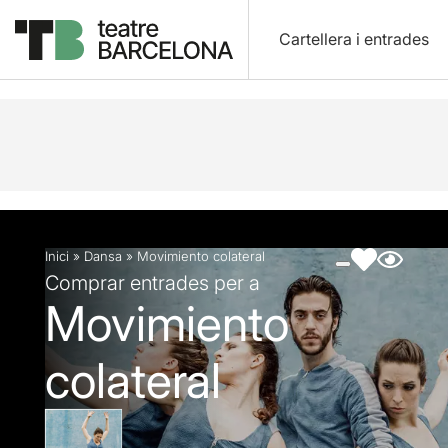
Cartellera i entrades
Descripció
Fitxa artística
Fotos i vídeos
Artic
Inici
»
Dansa
»
Movimiento colateral
Comprar entrades per a
Movimiento
colateral