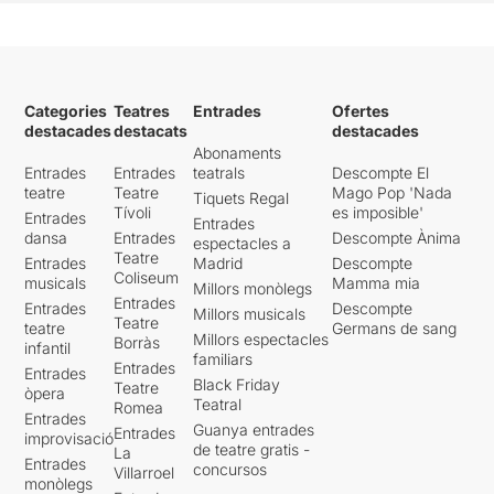
Categories
Teatres
Entrades
Ofertes
destacades
destacats
destacades
Abonaments
Entrades
Entrades
teatrals
Descompte El
teatre
Teatre
Mago Pop 'Nada
Tiquets Regal
Tívoli
es imposible'
Entrades
Entrades
dansa
Entrades
Descompte Ànima
espectacles a
Teatre
Entrades
Madrid
Descompte
Coliseum
musicals
Mamma mia
Millors monòlegs
Entrades
Entrades
Descompte
Millors musicals
Teatre
teatre
Germans de sang
Millors espectacles
Borràs
infantil
familiars
Entrades
Entrades
Black Friday
Teatre
òpera
Teatral
Romea
Entrades
Guanya entrades
Entrades
improvisació
de teatre gratis -
La
Entrades
concursos
Villarroel
monòlegs