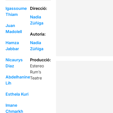
lgassoume
Direcció:
Thiam
Nadia
Zúñiga
Juan
Madolell
Autoria:
Hamza
Nadia
Jabbar
Zúñiga
Nicaurys
Producció:
Diaz
Estereo
Rum’s
Abdelhanine
Teatre
Lih
Esthela Kuri
Imane
Chmarkh