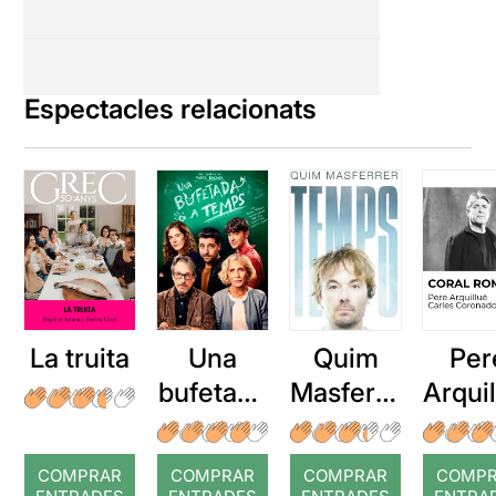
Espectacles relacionats
La truita
Una
Quim
Per
bufetada
Masferre
Arqui
a temps
r: Temps
: Cor
romp
COMPRAR
COMPRAR
COMPRAR
COMP