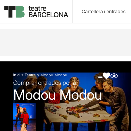
Cartellera i entrades
Descripció
Fitxa artística
Fotos i vídeos
Inici
»
Teatre
»
Modou Modou
Comprar entrades per a
Modou Modou