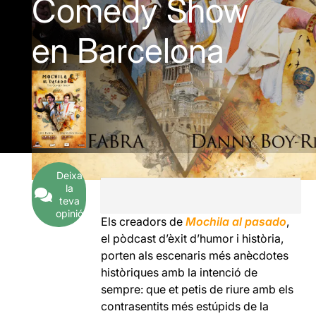
Comedy Show
en Barcelona
Deixa
la
teva
opinió
Els creadors de
Mochila al pasado
,
el pòdcast d’èxit d’humor i història,
porten als escenaris més anècdotes
històriques amb la intenció de
sempre: que et petis de riure amb els
contrasentits més estúpids de la