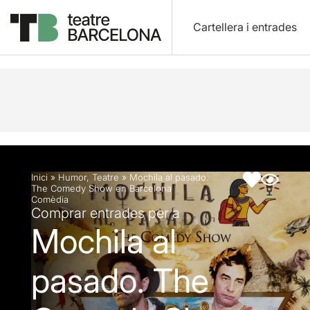
Cartellera i entrades
Descripció
Fitxa artística
Fotos i vídeos
Inici
»
Humor
,
Teatre
»
Mochila al pasado.
The Comedy Show en Barcelona
Comèdia
Comprar entrades per a
Mochila al
pasado. The