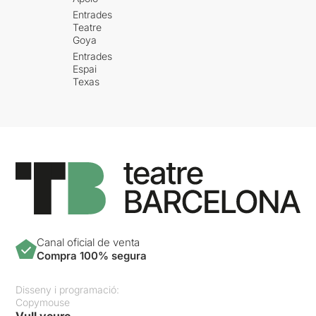
Entrades
Teatre
Goya
Entrades
Espai
Texas
Canal oficial de venta
Compra 100% segura
Disseny i programació:
Copymouse
Vull veure