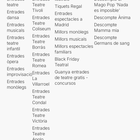
teatre
Teatre
Mago Pop 'Nada
Tiquets Regal
Tívoli
es imposible'
Entrades
Entrades
dansa
Entrades
Descompte Ànima
espectacles a
Teatre
Entrades
Madrid
Descompte
Coliseum
musicals
Mamma mia
Millors monòlegs
Entrades
Entrades
Descompte
Millors musicals
Teatre
teatre
Germans de sang
Millors espectacles
Borràs
infantil
familiars
Entrades
Entrades
Black Friday
Teatre
òpera
Teatral
Romea
Entrades
Guanya entrades
Entrades
improvisació
de teatre gratis -
La
Entrades
concursos
Villarroel
monòlegs
Entrades
Teatre
Condal
Entrades
Teatre
Victòria
Entrades
Teatre
Apolo