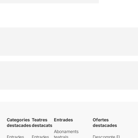
COMPRAR
Categories
Teatres
Entrades
Ofertes
destacades
destacats
destacades
Abonaments
Entrades
Entrades
teatrals
Descompte El