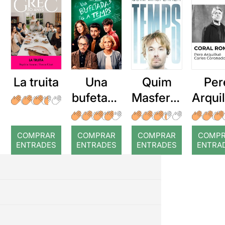
La truita
Una
Quim
Per
bufetada
Masferre
Arqui
a temps
r: Temps
: Cor
romp
COMPRAR
COMPRAR
COMPRAR
COMP
ENTRADES
ENTRADES
ENTRADES
ENTRA