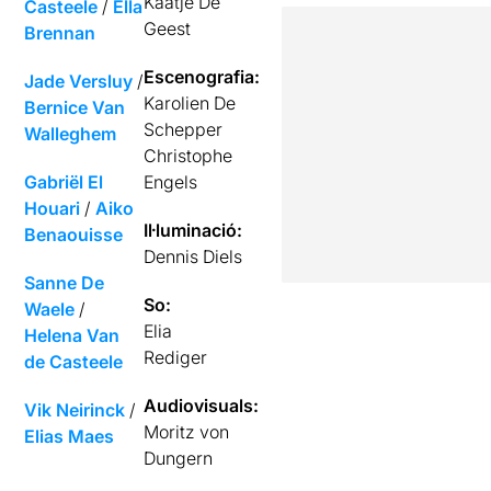
Kaatje De
Casteele
/
Ella
Geest
Brennan
Escenografia:
Jade Versluy
/
Karolien De
Bernice Van
Schepper
Walleghem
Christophe
Gabriël El
Engels
Houari
/
Aiko
Il·luminació:
Benaouisse
Dennis Diels
Sanne De
So:
Waele
/
Elia
Helena Van
Rediger
de Casteele
Audiovisuals:
Vik Neirinck
/
Moritz von
Elias Maes
Dungern