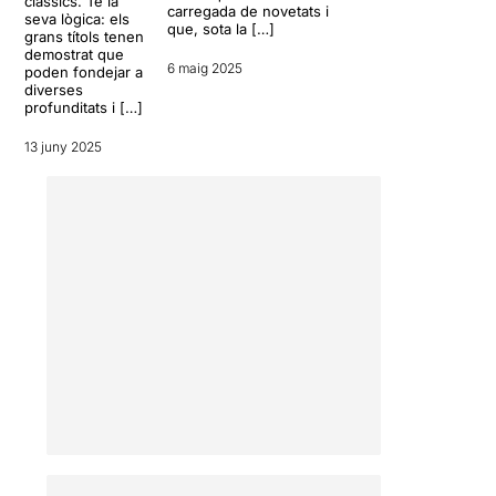
clàssics. Té la
carregada de novetats i
seva lògica: els
pregunta, ja que l’exigència
que, sota la […]
grans títols tenen
física i psíquica a les que
demostrat que
se’ls sotmet és realment
6 maig 2025
poden fondejar a
molt alta. No s’escatima en
diverses
profunditats i […]
violència (hi ha vint minuts
esfereïdors no
13 juny 2025
recomanables per a pares i
mares sensibles) però
tampoc es deixa de banda
l’exigència actoral. Les
quatre nenes i els dos nens
s’enfronten a monòlegs
importants, a moments
dramàtics, a moments
còmics... i fins i tot a alguna
escena musical.
Rau
, que acostuma a agafar
casos reals d’extrema
violència i extrapolar-los
escènicament, aconsegueix
aquí moments increïbles.