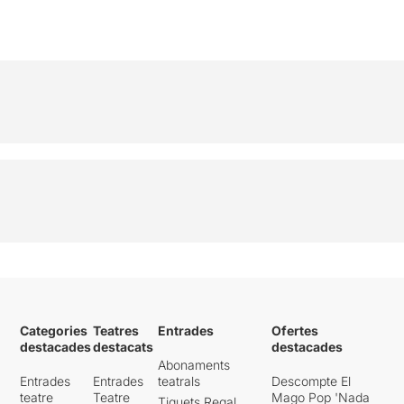
Categories
Teatres
Entrades
Ofertes
destacades
destacats
destacades
Abonaments
Entrades
Entrades
teatrals
Descompte El
teatre
Teatre
Mago Pop 'Nada
Tiquets Regal