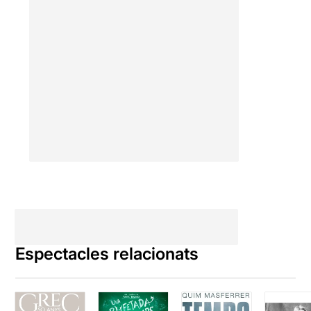
Passem de l’horror a les
imatges poètiques, de frases
demolidores a contestacions
plenes d’ironia. Hi ha poca
treva per al públic, que quan
acaba l’espectacle no sap
massa bé com ha arribat fins
allà. Es fa difícil descriure
què has vist i com t’has
sentit veient-ho, ja que el
ball d’emocions als que et
sotmet el director són part
del muntatge. Un espectacle
dur però carregat de capes,
lectures i sensacions.
Espectacles relacionats