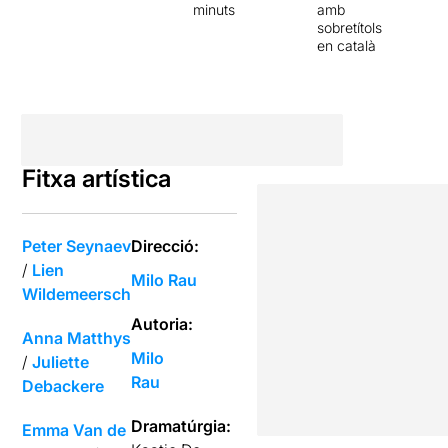
minuts
amb
sobretítols
en català
Fitxa artística
Peter Seynaev
Direcció:
/
Lien
Milo Rau
Wildemeersch
Autoria:
Anna Matthys
Milo
/
Juliette
Rau
Debackere
Dramatúrgia:
Emma Van de