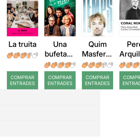
La truita
Una
Quim
Per
bufetada
Masferre
Arqui
a temps
r: Temps
: Cor
romp
COMPRAR
COMPRAR
COMPRAR
COMP
ENTRADES
ENTRADES
ENTRADES
ENTRA