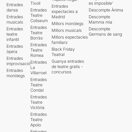
Tívoli
es imposible'
Entrades
Entrades
dansa
Entrades
Descompte Ànima
espectacles a
Teatre
Entrades
Madrid
Descompte
Coliseum
musicals
Mamma mia
Millors monòlegs
Entrades
Entrades
Descompte
Millors musicals
Teatre
teatre
Germans de sang
Millors espectacles
Borràs
infantil
familiars
Entrades
Entrades
Black Friday
Teatre
òpera
Teatral
Romea
Entrades
Guanya entrades
Entrades
improvisació
de teatre gratis -
La
Entrades
concursos
Villarroel
monòlegs
Entrades
Teatre
Condal
Entrades
Teatre
Victòria
Entrades
Teatre
Apolo
Entrades