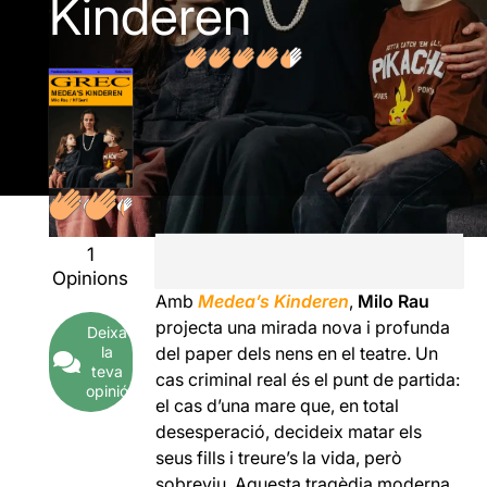
Kinderen
1
Opinions
Amb
Medea’s Kinderen
,
Milo Rau
projecta una mirada nova i profunda
Deixa
la
del paper dels nens en el teatre. Un
teva
cas criminal real és el punt de partida:
opinió
el cas d’una mare que, en total
desesperació, decideix matar els
seus fills i treure’s la vida, però
sobreviu. Aquesta tragèdia moderna