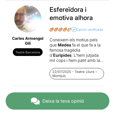
Esfereïdora i
emotiva alhora
Opinió verificada
Carles Armengol
Coneixem els motius pels
Gili
que
Medea
fa el que fa a la
famosa tragèdia
Teatre Barcelona
d’
Eurípides
. L’hem jutjada
mil cops i hem patit amb la
seva decisió final... ¿Però
hem pensat mai en els nens,
22/07/2025 - Teatre Lliure –
que a les tragèdies gregues
Montjuïc
generalment resten ocults?
¿Ens hem posat algun cop a
la pell de les víctimes
colaterals de la violència
Deixa la teva opinió
domèstica? El prestigiós
director
Milo Rau
decideix
per fi donar veu als fills de