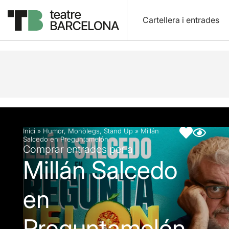
Cartellera i entrades
Descripció
Fitxa artística
Fotos i vídeos
Inici
»
Humor
,
Monòlegs
,
Stand Up
»
Millán
Salcedo en Preguntamelón
Comprar entrades per a
Millán Salcedo
en
Preguntamelón