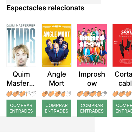
Espectacles relacionats
Quim
Angle
Improsh
Corta
Masferre
Mort
ow
cab
r: Temps
roj
COMPRAR
COMPRAR
COMPRAR
COMP
ENTRADES
ENTRADES
ENTRADES
ENTRA