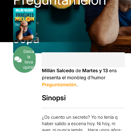
Deixa
la
teva
opinió
Millán Salcedo
de
Martes y 13
ens
presenta el monòleg d’humor
Preguntamelón
.
Sinopsi
¿Os cuento un secreto? Yo no tenía q
haber salido a escena hoy. Ni hoy, ni
ayer, ni nunca jamás… Hace unos años;