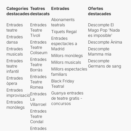
Categories
Teatres
Entrades
Ofertes
destacades
destacats
destacades
Abonaments
Entrades
Entrades
teatrals
Descompte El
teatre
Teatre
Mago Pop 'Nada
Tiquets Regal
Tívoli
es imposible'
Entrades
Entrades
dansa
Entrades
Descompte Ànima
espectacles a
Teatre
Entrades
Madrid
Descompte
Coliseum
musicals
Mamma mia
Millors monòlegs
Entrades
Entrades
Descompte
Millors musicals
Teatre
teatre
Germans de sang
Millors espectacles
Borràs
infantil
familiars
Entrades
Entrades
Black Friday
Teatre
òpera
Teatral
Romea
Entrades
Guanya entrades
Entrades
improvisació
de teatre gratis -
La
Entrades
concursos
Villarroel
monòlegs
Entrades
Teatre
Condal
Entrades