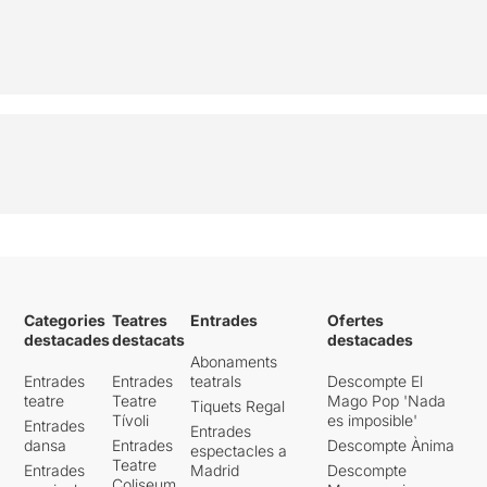
Categories
Teatres
Entrades
Ofertes
destacades
destacats
destacades
Abonaments
Entrades
Entrades
teatrals
Descompte El
teatre
Teatre
Mago Pop 'Nada
Tiquets Regal
Tívoli
es imposible'
Entrades
Entrades
dansa
Entrades
Descompte Ànima
espectacles a
Teatre
Entrades
Madrid
Descompte
Coliseum