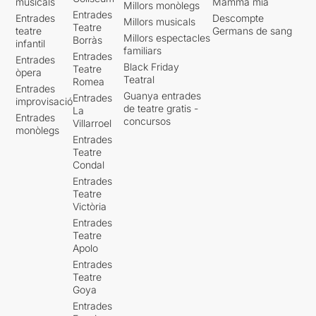
musicals
Mamma mia
Millors monòlegs
Entrades
Entrades
Descompte
Millors musicals
Teatre
teatre
Germans de sang
Millors espectacles
Borràs
infantil
familiars
Entrades
Entrades
Black Friday
Teatre
òpera
Teatral
Romea
Entrades
Guanya entrades
Entrades
improvisació
de teatre gratis -
La
Entrades
concursos
Villarroel
monòlegs
Entrades
Teatre
Condal
Entrades
Teatre
Victòria
Entrades
Teatre
Apolo
Entrades
Teatre
Goya
Entrades