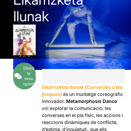
Ilunak
Deixa
la
teva
opinió
Elkarrizketa Ilunak (Converses a les
fosques)
és un muntatge coreogràfic
innovador.
Metamorphosis Dance
vol explorar la comunicació, les
converses en el pla físic, les accions i
reaccions dinàmiques de conflicte,
d’estima, d’inquietud.. que ells