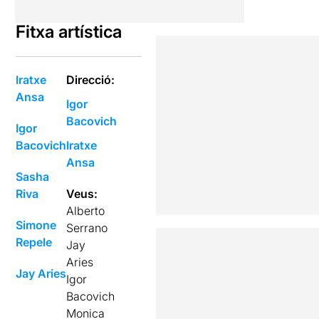
Fitxa artística
Iratxe
Direcció:
Ansa
Igor
Bacovich
Igor
Bacovich
Iratxe
Ansa
Sasha
Riva
Veus:
Alberto
Simone
Serrano
Repele
Jay
Aries
Jay Aries
Igor
Bacovich
Monica