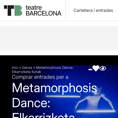
Cartellera i entrades
Descripció
Fitxa artística
Fotos i vídeos
Artic
Inici
»
Dansa
»
Metamorphosis Dance:
Elkarrizketa Ilunak
Comprar entrades per a
Metamorphosis
Dance:
Elkarrizketa