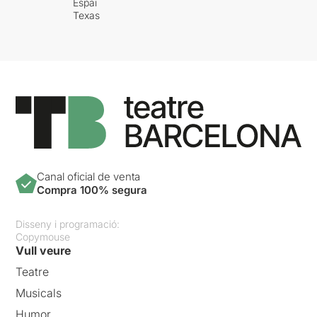
Espai
Texas
Canal oficial de venta
Compra 100% segura
Disseny i programació:
Copymouse
Vull veure
Teatre
Musicals
Humor