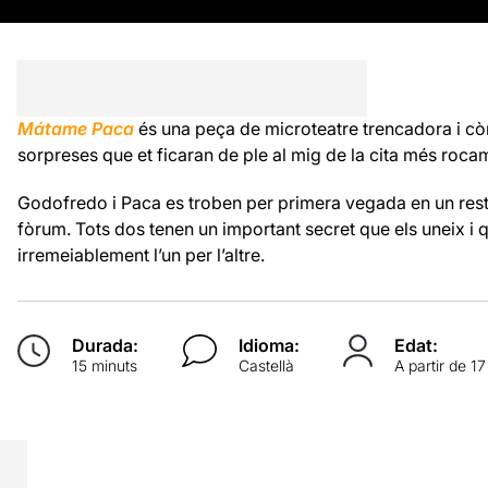
Mátame Paca
és una peça de microteatre trencadora i cò
sorpreses que et ficaran de ple al mig de la cita més roc
Godofredo i Paca es troben per primera vegada en un res
fòrum. Tots dos tenen un important secret que els uneix i 
irremeiablement l’un per l’altre.
Durada:
Idioma:
Edat:
15 minuts
Castellà
A partir de 1