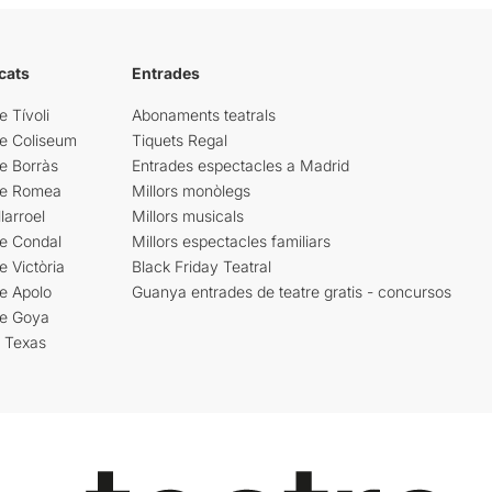
cats
Entrades
e Tívoli
Abonaments teatrals
re Coliseum
Tiquets Regal
e Borràs
Entrades espectacles a Madrid
re Romea
Millors monòlegs
larroel
Millors musicals
re Condal
Millors espectacles familiars
e Victòria
Black Friday Teatral
e Apolo
Guanya entrades de teatre gratis - concursos
re Goya
i Texas