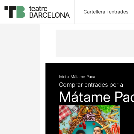
Cartellera i entrades
Descripció
Fitxa artística
Inici
»
Mátame Paca
Comprar entrades per a
Mátame Pa