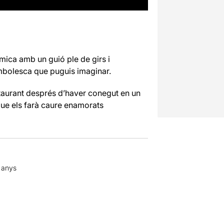
mica amb un guió ple de girs i
ambolesca que puguis imaginar.
taurant després d’haver conegut en un
que els farà caure enamorats
7 anys