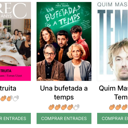
truita
Una bufetada a
Quim Mas
temps
Tem
R ENTRADES
COMPRAR ENTRADES
COMPRAR E