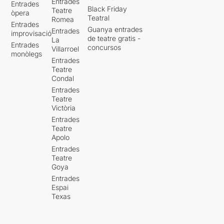
Entrades
Entrades
Black Friday
Teatre
òpera
Teatral
Romea
Entrades
Guanya entrades
Entrades
improvisació
de teatre gratis -
La
Entrades
concursos
Villarroel
monòlegs
Entrades
Teatre
Condal
Entrades
Teatre
Victòria
Entrades
Teatre
Apolo
Entrades
Teatre
Goya
Entrades
Espai
Texas