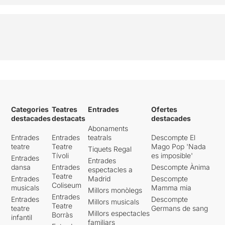
Categories
Teatres
Entrades
Ofertes
destacades
destacats
destacades
Abonaments
Entrades
Entrades
teatrals
Descompte El
teatre
Teatre
Mago Pop 'Nada
Tiquets Regal
Tívoli
es imposible'
Entrades
Entrades
dansa
Entrades
Descompte Ànima
espectacles a
Teatre
Entrades
Madrid
Descompte
Coliseum
musicals
Mamma mia
Millors monòlegs
Entrades
Entrades
Descompte
Millors musicals
Teatre
teatre
Germans de sang
Millors espectacles
Borràs
infantil
familiars