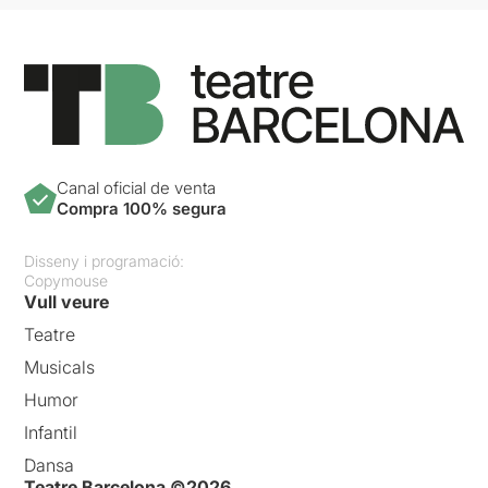
Canal oficial de venta
Compra 100% segura
Disseny i programació:
Copymouse
Vull veure
Teatre
Musicals
Humor
Infantil
Dansa
Teatre Barcelona ©2026