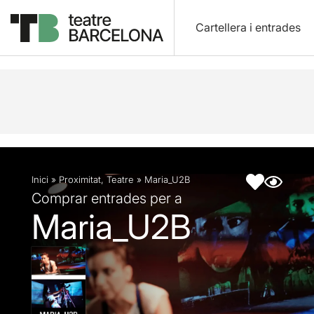
Cartellera i entrades
Descripció
Fitxa artística
Fotos i vídeos
Inici
»
Proximitat
,
Teatre
»
Maria_U2B
Comprar entrades per a
Maria_U2B