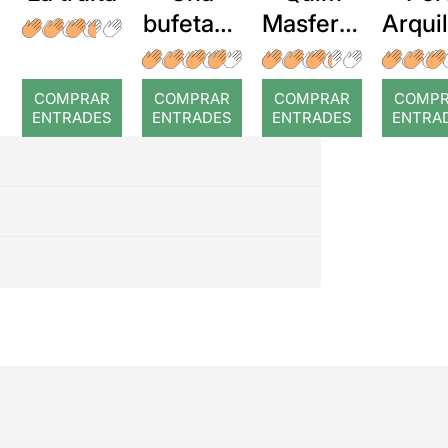
bufetada
Masferre
Arqui
a temps
r: Temps
: Cor
romp
COMPRAR
COMPRAR
COMPRAR
COMP
ENTRADES
ENTRADES
ENTRADES
ENTRA