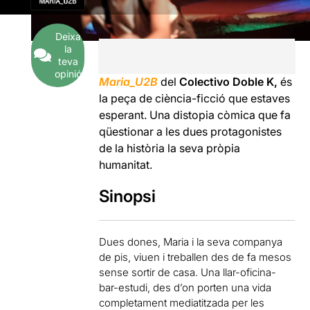
Deixa
la
teva
opinió
Maria_U2B
del
Colectivo Doble K,
és
la peça de ciència-ficció que estaves
esperant. Una distopia còmica que fa
qüestionar a les dues protagonistes
de la història la seva pròpia
humanitat.
Sinopsi
Dues dones, Maria i la seva companya
de pis, viuen i treballen des de fa mesos
sense sortir de casa. Una llar-oficina-
bar-estudi, des d’on porten una vida
completament mediatitzada per les