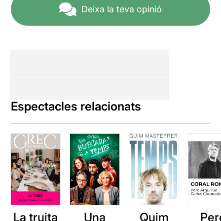
Deixa la teva opinió
Espectacles relacionats
La truita
Una
Quim
Per