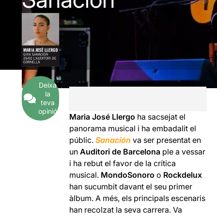
Deixa
la
teva
opinió
Maria José Llergo
ha sacsejat el
panorama musical i ha embadalit el
públic.
Sanación
va ser presentat en
un
Auditori de Barcelona
ple a vessar
i ha rebut el favor de la crítica
musical.
MondoSonoro
o
Rockdelux
han sucumbit davant el seu primer
àlbum. A més, els principals escenaris
han recolzat la seva carrera. Va