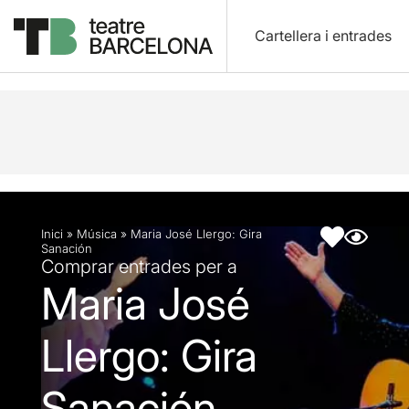
Cartellera i entrades
Descripció
Fitxa artística
Inici
»
Música
»
Maria José Llergo: Gira
Sanación
Comprar entrades per a
Maria José
Llergo: Gira
Sanación