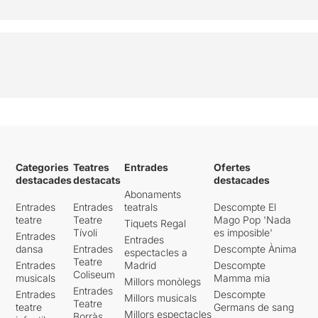
Categories
Teatres
Entrades
Ofertes
destacades
destacats
destacades
Abonaments
Entrades
Entrades
teatrals
Descompte El
teatre
Teatre
Mago Pop 'Nada
Tiquets Regal
Tívoli
es imposible'
Entrades
Entrades
dansa
Entrades
Descompte Ànima
espectacles a
Teatre
Entrades
Madrid
Descompte
Coliseum
musicals
Mamma mia
Millors monòlegs
Entrades
Entrades
Descompte
Millors musicals
Teatre
teatre
Germans de sang
Millors espectacles
Borràs