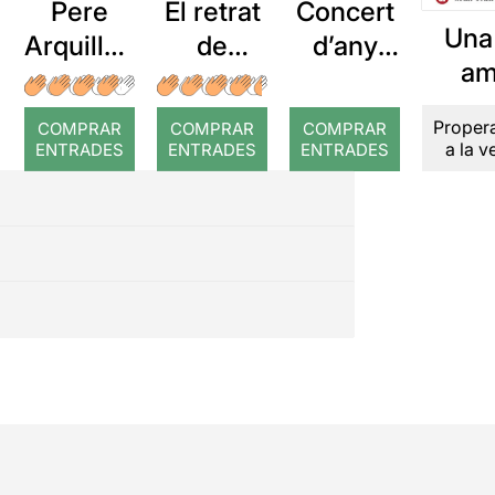
Pere
El retrat
Concert
Una 
Arquillué
de
d’any
a
: Coral
Dorian
nou del
Asm
romput
Gray
Gran
Proper
COMPRAR
COMPRAR
COMPRAR
Grigo
Teatre
a la 
ENTRADES
ENTRADES
ENTRADES
del Liceu