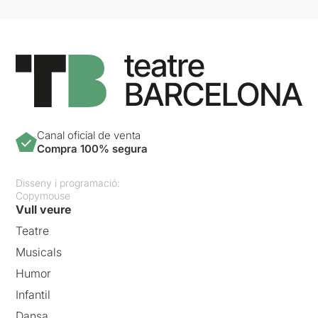
Canal oficial de venta
Compra 100% segura
Disseny i programació:
Copymouse
Vull veure
Teatre
Musicals
Humor
Infantil
Dansa