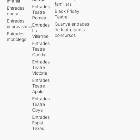
infantil
familiars
Entrades
Entrades
Black Friday
Teatre
òpera
Teatral
Romea
Entrades
Guanya entrades
Entrades
improvisació
de teatre gratis -
La
Entrades
concursos
Villarroel
monòlegs
Entrades
Teatre
Condal
Entrades
Teatre
Victòria
Entrades
Teatre
Apolo
Entrades
Teatre
Goya
Entrades
Espai
Texas