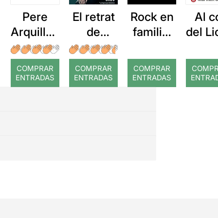
Pere
El retrat
Rock en
Al c
Arquillué
de
familia:
del L
: Coral
Dorian
Amazing
romput
Gray
Michael
COMPRAR
COMPRAR
COMPRAR
COMP
Jackson
ENTRADAS
ENTRADAS
ENTRADAS
ENTRA