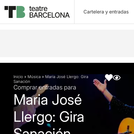
Cartelera y entradas
Descripción
Ficha artística
Inicio
»
Música
»
Maria José Llergo: Gira
Sanación
Comprar entradas para
Maria José
Llergo: Gira
Sanación