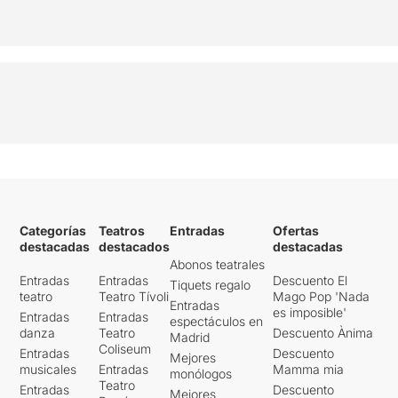
Categorías
Teatros
Entradas
Ofertas
destacadas
destacados
destacadas
Abonos teatrales
Entradas
Entradas
Descuento El
Tiquets regalo
teatro
Teatro Tívoli
Mago Pop 'Nada
Entradas
es imposible'
Entradas
Entradas
espectáculos en
danza
Teatro
Descuento Ànima
Madrid
Coliseum
Entradas
Descuento
Mejores
musicales
Entradas
Mamma mia
monólogos
Teatro
Entradas
Descuento
Mejores