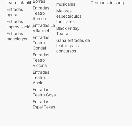
Borrás
teatro infantil
Germans de sang
musicales
Entradas
Entradas
Mejores
Teatro
ópera
espectáculos
Romea
Entradas
familiares
Entradas La
improvisación
Black Friday
Villarroel
Entradas
Teatral
Entradas
monólogos
Gana entradas de
Teatro
teatro gratis -
Condal
concursos
Entradas
Teatro
Victòria
Entradas
Teatro
Apolo
Entradas
Teatro Goya
Entradas
Espai Texas