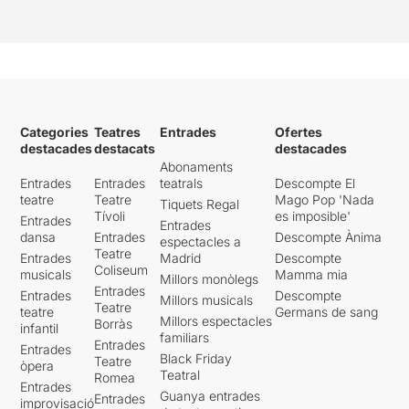
Categories
Teatres
Entrades
Ofertes
destacades
destacats
destacades
Abonaments
Entrades
Entrades
teatrals
Descompte El
teatre
Teatre
Mago Pop 'Nada
Tiquets Regal
Tívoli
es imposible'
Entrades
Entrades
dansa
Entrades
Descompte Ànima
espectacles a
Teatre
Entrades
Madrid
Descompte
Coliseum
musicals
Mamma mia
Millors monòlegs
Entrades
Entrades
Descompte
Millors musicals
Teatre
teatre
Germans de sang
Millors espectacles
Borràs
infantil
familiars
Entrades
Entrades
Black Friday
Teatre
òpera
Teatral
Romea
Entrades
Guanya entrades
Entrades
improvisació