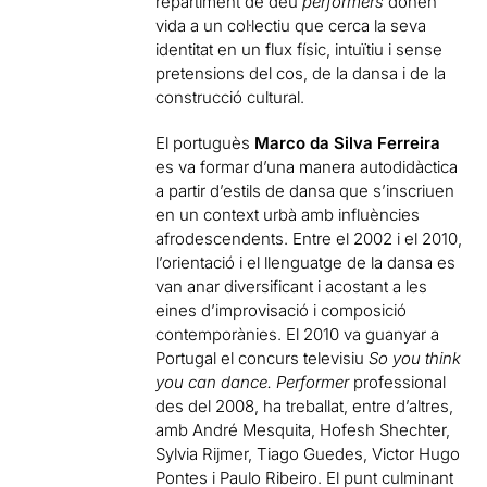
repartiment de deu
performers
donen
vida a un col·lectiu que cerca la seva
identitat en un flux físic, intuïtiu i sense
pretensions del cos, de la dansa i de la
construcció cultural.
El portuguès
Marco da Silva Ferreira
es va formar d’una manera autodidàctica
a partir d’estils de dansa que s’inscriuen
en un context urbà amb influències
afrodescendents. Entre el 2002 i el 2010,
l’orientació i el llenguatge de la dansa es
van anar diversificant i acostant a les
eines d’improvisació i composició
contemporànies. El 2010 va guanyar a
Portugal el concurs televisiu
So you think
you can dance.
Performer
professional
des del 2008, ha treballat, entre d’altres,
amb André Mesquita, Hofesh Shechter,
Sylvia Rijmer, Tiago Guedes, Victor Hugo
Pontes i Paulo Ribeiro. El punt culminant