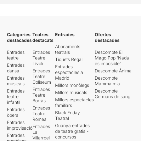
Categories
Teatres
Entrades
Ofertes
destacades
destacats
destacades
Abonaments
Entrades
Entrades
teatrals
Descompte El
teatre
Teatre
Mago Pop 'Nada
Tiquets Regal
Tívoli
es imposible'
Entrades
Entrades
dansa
Entrades
Descompte Ànima
espectacles a
Teatre
Entrades
Madrid
Descompte
Coliseum
musicals
Mamma mia
Millors monòlegs
Entrades
Entrades
Descompte
Millors musicals
Teatre
teatre
Germans de sang
Millors espectacles
Borràs
infantil
familiars
Entrades
Entrades
Black Friday
Teatre
òpera
Teatral
Romea
Entrades
Guanya entrades
Entrades
improvisació
de teatre gratis -
La
Entrades
concursos
Villarroel
monòlegs