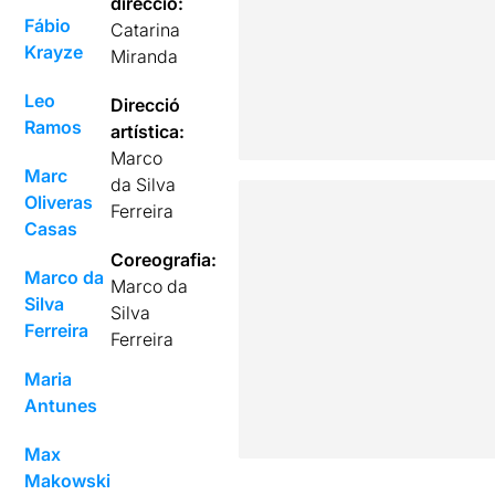
direcció:
Fábio
Catarina
Krayze
Miranda
Leo
Direcció
Ramos
artística:
Marco
Marc
da Silva
Oliveras
Ferreira
Casas
Coreografia:
Marco da
Marco da
Silva
Silva
Ferreira
Ferreira
Maria
Antunes
Max
Makowski