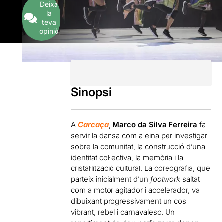
Deixa
la
teva
opinió
Sinopsi
A
Carcaça
,
Marco da Silva Ferreira
fa
servir la dansa com a eina per investigar
sobre la comunitat, la construcció d’una
identitat col·lectiva, la memòria i la
cristal·lització cultural. La coreografia, que
parteix inicialment d’un
footwork
saltat
com a motor agitador i accelerador, va
dibuixant progressivament un cos
vibrant, rebel i carnavalesc. Un