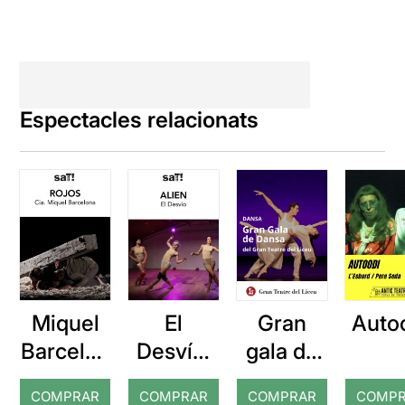
Espectacles relacionats
Miquel
El
Gran
Auto
Barcelon
Desvío:
gala de
a: Rojos
Alien
dansa
COMPRAR
COMPRAR
COMPRAR
COMP