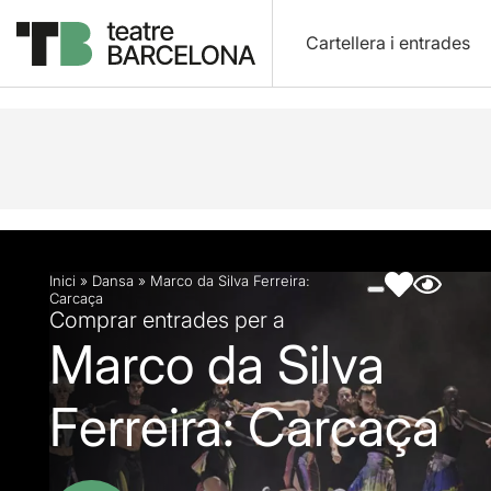
Cartellera i entrades
Descripció
Fitxa artística
Fotos i vídeos
Artic
Inici
»
Dansa
»
Marco da Silva Ferreira:
Carcaça
Comprar entrades per a
Marco da Silva
Ferreira: Carcaça