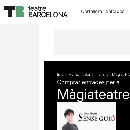
Cartellera i entrades
Descripció
Fitxa artística
Inici
»
Humor
,
Infantil i familiar
,
Màgia
,
Pr
Comprar entrades per a
Màgiateatre