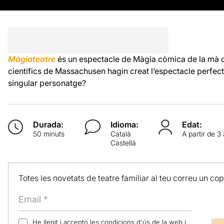
Màgiateatre
és un espectacle de
Màgia còmica
de la mà 
científics de Massachusen hagin creat l’espectacle perfecte
singular personatge?
Durada:
Idioma:
Edat:
50 minuts
Català
A partir de 3
Castellà
Totes les novetats de teatre familiar al teu correu un co
He llegit i accepto les
condicions d'ús
de la web i