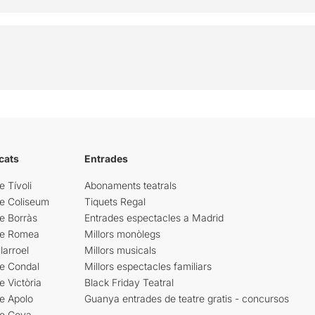
cats
Entrades
e Tívoli
Abonaments teatrals
re Coliseum
Tiquets Regal
e Borràs
Entrades espectacles a Madrid
re Romea
Millors monòlegs
larroel
Millors musicals
re Condal
Millors espectacles familiars
e Victòria
Black Friday Teatral
e Apolo
Guanya entrades de teatre gratis - concursos
re Goya