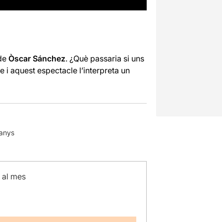
de
Òscar Sánchez
. ¿Què passaria si uns
 i aquest espectacle l’interpreta un
 anys
p al mes