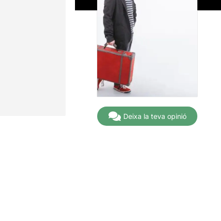
Deixa la teva opinió