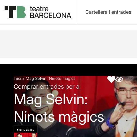
Cartellera i entrades
Descripció
Fitxa artística
Inici
»
Mag Selvin: Ninots màgics
Comprar entrades per a
Mag Selvin:
Ninots màgics