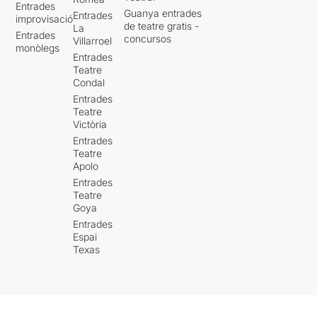
Entrades
Guanya entrades
Entrades
improvisació
de teatre gratis -
La
Entrades
concursos
Villarroel
monòlegs
Entrades
Teatre
Condal
Entrades
Teatre
Victòria
Entrades
Teatre
Apolo
Entrades
Teatre
Goya
Entrades
Espai
Texas