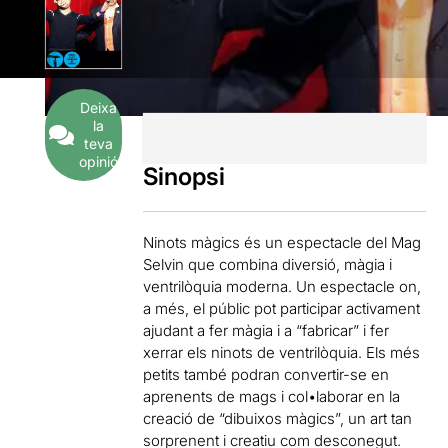
Deixa
la
teva
opinió
Sinopsi
Ninots màgics és un espectacle del Mag
Selvin que combina diversió, màgia i
ventrilòquia moderna. Un espectacle on,
a més, el públic pot participar activament
ajudant a fer màgia i a “fabricar” i fer
xerrar els ninots de ventrilòquia. Els més
petits també podran convertir-se en
aprenents de mags i col•laborar en la
creació de “dibuixos màgics”, un art tan
sorprenent i creatiu com desconegut.