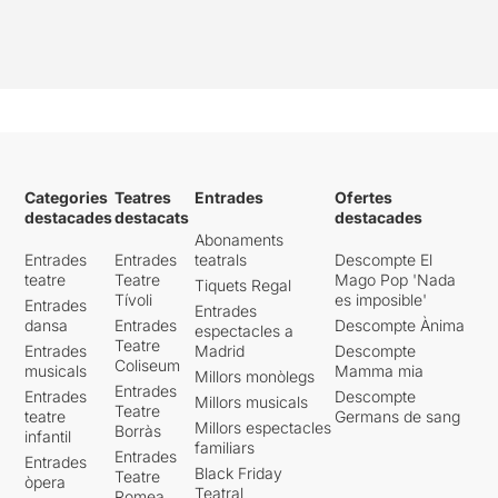
Categories
Teatres
Entrades
Ofertes
destacades
destacats
destacades
Abonaments
Entrades
Entrades
teatrals
Descompte El
teatre
Teatre
Mago Pop 'Nada
Tiquets Regal
Tívoli
es imposible'
Entrades
Entrades
dansa
Entrades
Descompte Ànima
espectacles a
Teatre
Entrades
Madrid
Descompte
Coliseum
musicals
Mamma mia
Millors monòlegs
Entrades
Entrades
Descompte
Millors musicals
Teatre
teatre
Germans de sang
Millors espectacles
Borràs
infantil
familiars
Entrades
Entrades
Black Friday
Teatre
òpera
Teatral
Romea