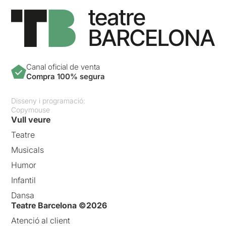
Canal oficial de venta
Compra 100% segura
Disseny i programació:
Copymouse
Vull veure
Teatre
Musicals
Humor
Infantil
Dansa
Teatre Barcelona ©2026
Atenció al client