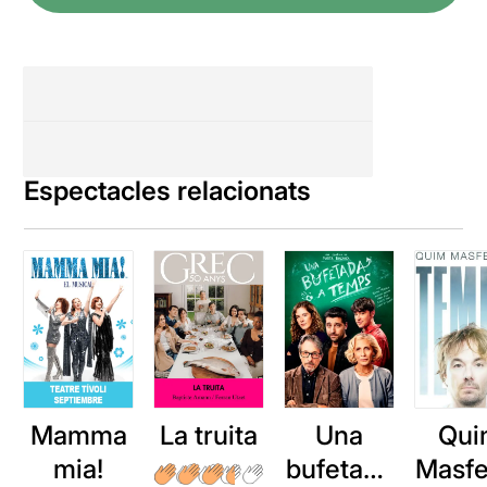
Espectacles relacionats
Mamma
La truita
Una
Qui
mia!
bufetada
Masfe