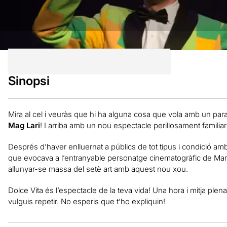
Sinopsi
Mira al cel i veuràs que hi ha alguna cosa que vola amb un par
Mag Lari
! I arriba amb un nou espectacle perillosament familia
Després d’haver enlluernat a públics de tot tipus i condició amb
que evocava a l’entranyable personatge cinematogràfic de Mar
allunyar-se massa del setè art amb aquest nou xou.
Dolce Vita és l’espectacle de la teva vida! Una hora i mitja plena
vulguis repetir. No esperis que t’ho expliquin!