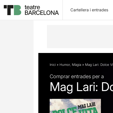
Cartellera i entrades
Descripció
Fitxa artística
Fotos i 
Inici
»
Humor
,
Màgia
»
Mag Lari: Dolce Vi
Comprar entrades per a
Mag Lari: Do