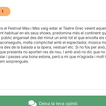
1
ns el Festival Mas i Mas vaig estar al Teatre Grec veient aque
nt habitual en els seus shows, predomina més el continent que 
l públic enganxat des del minut un amb tot el que envolta els
 aconseguits, molta complicitat amb el espectador, música mol
va des de la balada a la òpera, vestuari etc. Si no fos per aix
e que presenta no aporten res de nou. I amb això no dic que n
lar i passes una bona estona, però a mi que m’agrada i molt l
em sorprengués.
Deixa la teva opinió