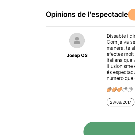
Opinions de l'espectacle
Dissabte i di
Com ja va se
manera, té a
efectes molt
Josep OS
italiana que 
il·lusionism
és espectacu
número que 
28/08/2017