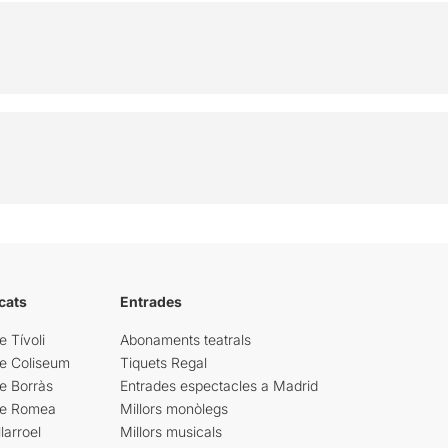
cats
Entrades
e Tívoli
Abonaments teatrals
re Coliseum
Tiquets Regal
e Borràs
Entrades espectacles a Madrid
re Romea
Millors monòlegs
larroel
Millors musicals