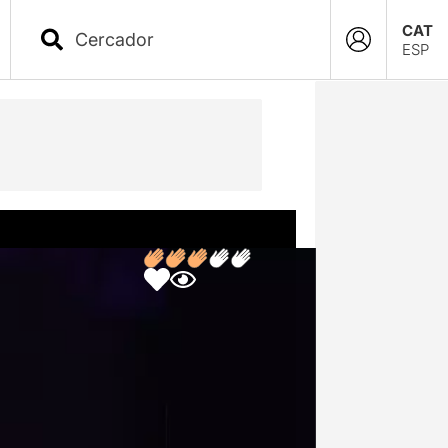
CAT
ESP