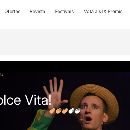
Ofertes
Revista
Festivals
Vota als IX Premis
vídeos
Opinions
ta!
lce Vita!