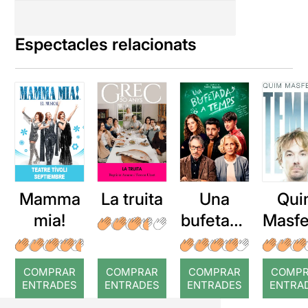
Espectacles relacionats
Mamma
La truita
Una
Qui
mia!
bufetada
Masfe
a temps
r: Te
COMPRAR
COMPRAR
COMPRAR
COMP
ENTRADES
ENTRADES
ENTRADES
ENTRA