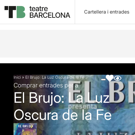
Cartellera i entrades
Descripció
Fitxa artística
Fotos i vídeos
Inici
»
El Brujo: La Luz Oscura de la Fe
Comprar entrades per a
El Brujo: La Luz
Oscura de la Fe