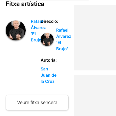
Fitxa artística
Rafael
Direcció:
Álvarez
Rafael
'El
Álvarez
Brujo'
'El
Brujo'
Autoria:
San
Juan de
la Cruz
Veure fitxa sencera