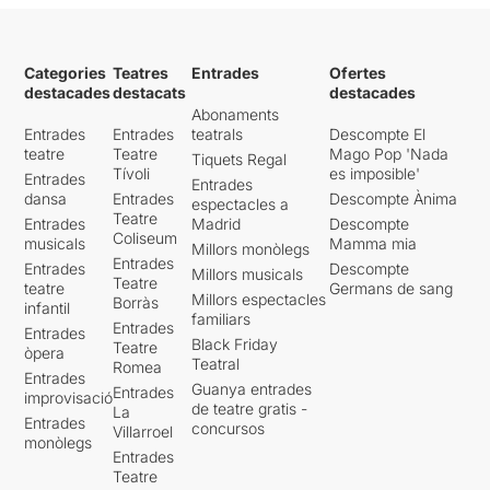
Categories
Teatres
Entrades
Ofertes
destacades
destacats
destacades
Abonaments
Entrades
Entrades
teatrals
Descompte El
teatre
Teatre
Mago Pop 'Nada
Tiquets Regal
Tívoli
es imposible'
Entrades
Entrades
dansa
Entrades
Descompte Ànima
espectacles a
Teatre
Entrades
Madrid
Descompte
Coliseum
musicals
Mamma mia
Millors monòlegs
Entrades
Entrades
Descompte
Millors musicals
Teatre
teatre
Germans de sang
Millors espectacles
Borràs
infantil
familiars
Entrades
Entrades
Black Friday
Teatre
òpera
Teatral
Romea
Entrades
Guanya entrades
Entrades
improvisació
de teatre gratis -
La
Entrades
concursos
Villarroel
monòlegs
Entrades
Teatre