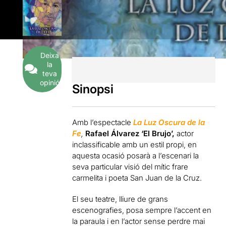
Deixa
la
teva
opinió
Sinopsi
Amb l’espectacle
La Luz Oscura de la
Fe
,
Rafael Álvarez ‘El Brujo’,
actor
inclassificable amb un estil propi, en
aquesta ocasió posarà a l’escenari la
seva particular visió del mític frare
carmelita i poeta San Juan de la Cruz.
El seu teatre, lliure de grans
escenografies, posa sempre l’accent en
la paraula i en l’actor sense perdre mai