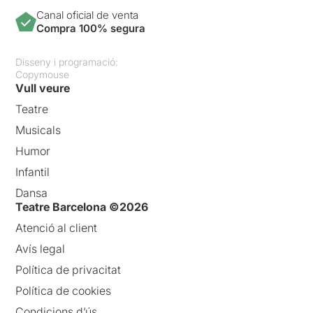
Canal oficial de venta
Compra 100% segura
Disseny i programació:
Copymouse
Vull veure
Teatre
Musicals
Humor
Infantil
Dansa
Teatre Barcelona ©2026
Atenció al client
Avís legal
Política de privacitat
Política de cookies
Condicions d’ús