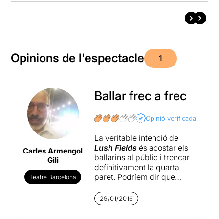
Opinions de l'espectacle
1
Ballar frec a frec
Opinió verificada
La veritable intenció de
Lush Fields
és acostar els
Carles Armengol
ballarins al públic i trencar
Gili
definitivament la quarta
paret. Podríem dir que
Teatre Barcelona
aquesta intenció
s'aconsegueix del tot, però
29/01/2016
la idea de dialogar amb
l'arquitectura i de reflexionar