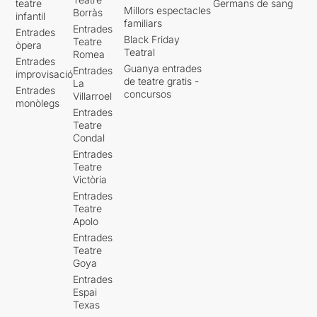
teatre
Germans de sang
Millors espectacles
Borràs
infantil
familiars
Entrades
Entrades
Black Friday
Teatre
òpera
Teatral
Romea
Entrades
Guanya entrades
Entrades
improvisació
de teatre gratis -
La
Entrades
concursos
Villarroel
monòlegs
Entrades
Teatre
Condal
Entrades
Teatre
Victòria
Entrades
Teatre
Apolo
Entrades
Teatre
Goya
Entrades
Espai
Texas