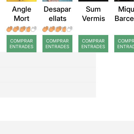
suposa el que, des de lluny,
Angle
Desapar
Sum
Miqu
sembla tan fàcil.
Mort
ellats
Vermis
Barce
a: Ro
COMPRAR
COMPRAR
COMPRAR
COMP
ENTRADES
ENTRADES
ENTRADES
ENTRA