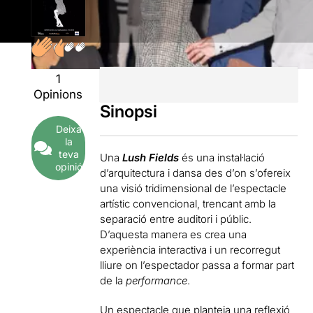
1
Opinions
Sinopsi
Deixa
la
teva
Una
Lush Fields
és una instal·lació
opinió
d’arquitectura i dansa des d’on s’ofereix
una visió tridimensional de l’espectacle
artístic convencional, trencant amb la
separació entre auditori i públic.
D’aquesta manera es crea una
experiència interactiva i un recorregut
lliure on l’espectador passa a formar part
de la
performance
.
Un espectacle que planteja una reflexió