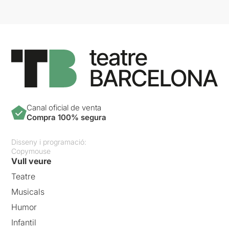
Canal oficial de venta
Compra 100% segura
Disseny i programació:
Copymouse
Vull veure
Teatre
Musicals
Humor
Infantil