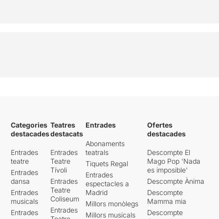
Categories
Teatres
Entrades
Ofertes
destacades
destacats
destacades
Abonaments
Entrades
Entrades
teatrals
Descompte El
teatre
Teatre
Mago Pop 'Nada
Tiquets Regal
Tívoli
es imposible'
Entrades
Entrades
dansa
Entrades
Descompte Ànima
espectacles a
Teatre
Entrades
Madrid
Descompte
Coliseum
musicals
Mamma mia
Millors monòlegs
Entrades
Entrades
Descompte
Millors musicals
Teatre