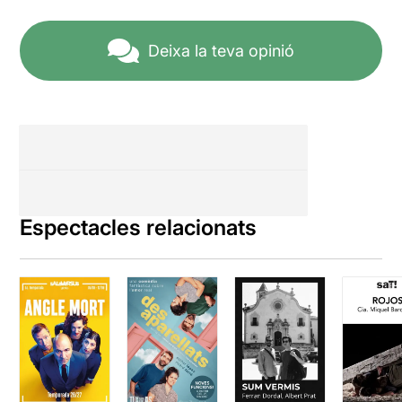
sobre la problemàtica entre
forma i disseny ja serien
figues d'un altre paner. Crec
Deixa la teva opinió
que aquest espectacle
funciona per l'espai escollit -
en aquest cas, la polivalent i
interessant
Sala
Badabadoc
- i per la
proximitat, però no tant pel
concepte en si o la brillant
execució dels ballarins.
Penso que tot esdevé massa
Espectacles relacionats
fred i inconnex, sense lloc
per a l'emoció, la reflexió o
el debat. En aquest cas
podríem dir que la forma
s'ha menjat el contingut, tot i
que sempre és un goig que
et ballin pràcticament a
sobre, escoltant la respiració
dels intèrprets i valorant en
primera línia l'esforç que