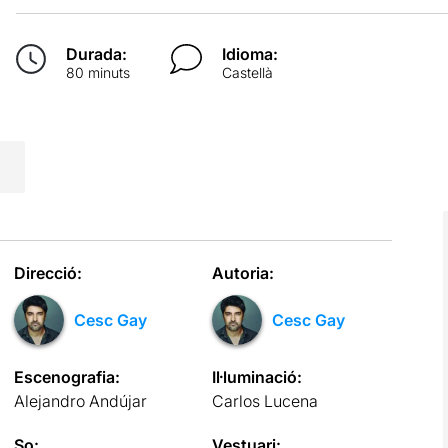
Durada:
Idioma:
80 minuts
Castellà
Direcció:
Autoria:
Cesc Gay
Cesc Gay
Escenografia:
Il·luminació:
Alejandro Andújar
Carlos Lucena
So:
Vestuari: