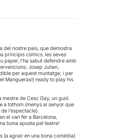
i ens ofereix unes interpretacions
ha plasmat en els seus
a, actors, director i text es
na molt bona estona.
a del nostre país, que demostra
s principis còmics: les seves
eu paper, l’ha sabut defendre amb
ntervencions; Josep Julien,
dible per aquest muntatge; i per
el Mangueras!) ready to play his
a mestre de Cesc Gay, un guió
ure a tothom (menys al senyor que
de l’espectacle).
n el van fer a Barcelona,
 una bona aposta pel teatre!
ts (a agrair en una bona comèdia)