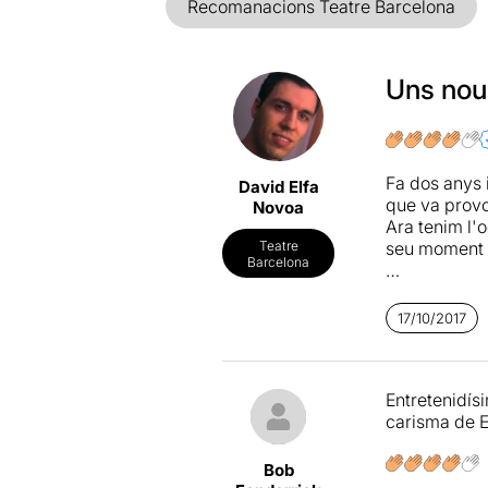
Recomanacions Teatre Barcelona
Uns nous
Fa dos anys 
David Elfa
que va provo
Novoa
Ara tenim l'
seu moment o
Teatre
Barcelona
Com vaig di
debò, al mate
17/10/2017
s’aconsegueix
veurà reflect
Cesc Gay
di
Entretenidís
de forma mol
carisma de 
forçada algun
ser del tot 
mica inverse
Bob