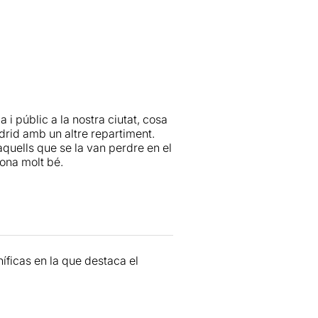
a i públic
a la nostra ciutat, cosa
drid amb un altre repartiment.
aquells que se la van perdre en el
iona molt bé.
omèdies que et fan riure de
 al darrera. En part, això
ur, l’espectador s’hi
 d’aquest director i autor. Així,
litzant el recurs de les rèpliques
íficas en la que destaca el
nciona. Tot i això, trobo una mica
anar tancant la trama, no acaba de
ama em sembla una