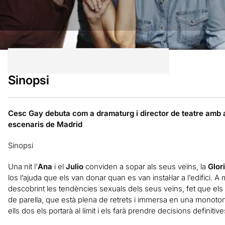
Sinopsi
Cesc Gay debuta com a dramaturg i director de teatre amb 
escenaris de Madrid
Sinopsi
Una nit l’
Ana
i el
Julio
conviden a sopar als seus veïns, la
Glor
los l’ajuda que els van donar quan es van instal·lar a l’edifici. A 
descobrint les tendències sexuals dels seus veïns, fet que els p
de parella, que està plena de retrets i immersa en una monoton
ells dos els portarà al límit i els farà prendre decisions definitiv