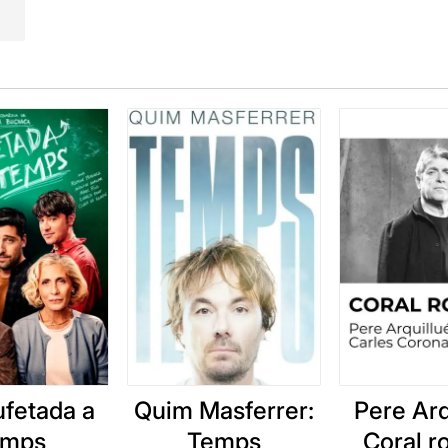
ufetada a
Quim Masferrer:
Pere Arq
emps
Temps
Coral 