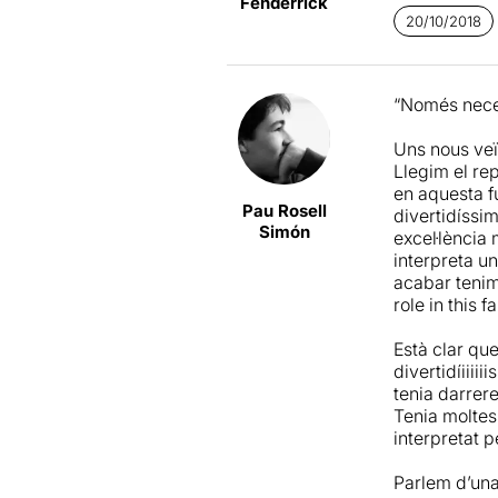
Fenderrick
D’altra banda
20/10/2018
que de ben s
personatges i
fusionen per
“Només nece
Uns nous veïn
Llegim el re
en aquesta f
Pau Rosell
divertidíssi
Simón
excel·lència 
interpreta u
acabar tenim
role in this 
Està clar qu
divertidíiiii
tenia darrer
Tenia moltes
interpretat p
Parlem d’una