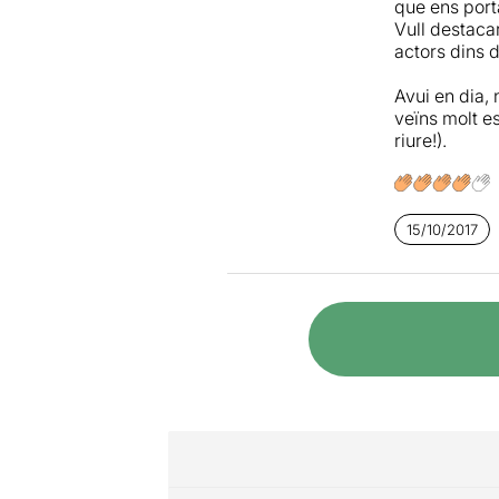
que ens porta
Vull destacar
actors dins d
Avui en dia,
veïns molt e
riure!).
15/10/2017