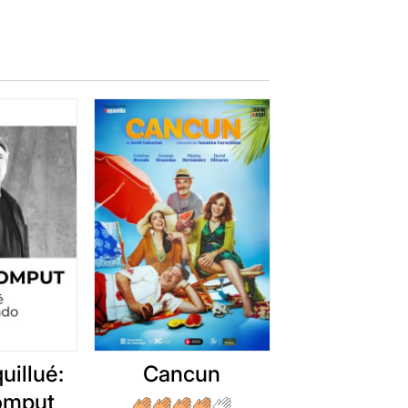
uillué:
Cancun
romput