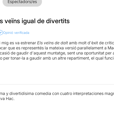
Espectadors/es
 veïns igual de divertits
Opinió verificada
i mig es va estrenar
Els veïns de dalt
amb molt d'èxit de crític
car que es representés la mateixa versió paral·lelament a Ma
ocasió de gaudir d'aquest muntatge, sent una oportunitat per 
 per tonar-la a gaudir amb un altre repartiment, el qual func
r en el seu moment,
Los vecinos de arriba
és una d’aquelles c
ix temps que et trobes amb un material consistent i intel·ligent
 gràcies a l’ús d’una història quotidiana en la que, de ben seg
it en més d’una ocasió, com acostuma a passar en les propostes
buixa dues parelles amb formes antagòniques de funcionar, uti
ima y divertidísima comedia con cuatro interpretaciones magn
t eficaç i movent-se per una estructura convencional que li fu
Eva Hac.
a situació de la part final de l’obra, que malgrat servir per 
encertada. En aquest punt, el balanç entre la comèdia i el dr
mblant, però en cap cas espatlla el seu conjunt.