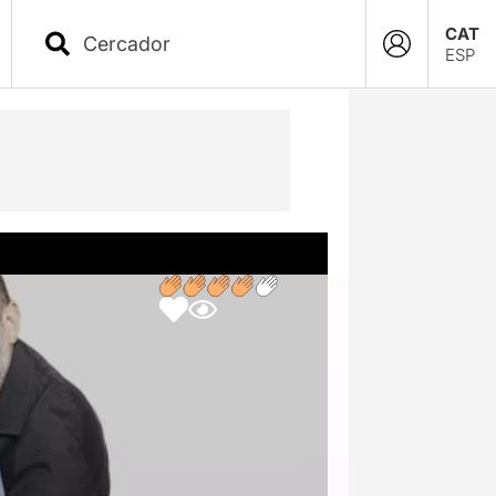
CAT
ESP