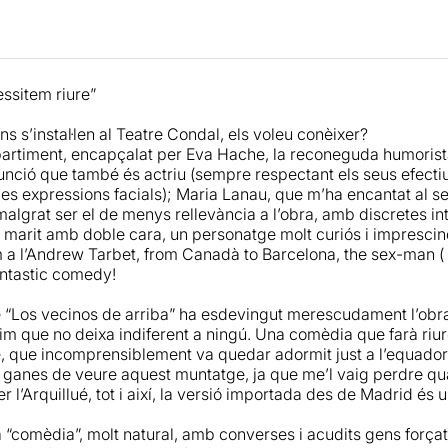
, l’equip actoral reflecteix la seva química dalt de l’escenari 
egur agradaran a l’espectador, gràcies als matisos que Gay 
 que els actors han sabut recollir eficaçment. D’aquesta maner
fectament en un muntatge que, sens dubte, ens farà passar u
ssitem riure”
s s’instal·len al Teatre Condal, els voleu conèixer?
partiment, encapçalat per Eva Hache, la reconeguda humorist
unció que també és actriu (sempre respectant els seus efectiu
mes expressions facials); Maria Lanau, que m’ha encantat al s
malgrat ser el de menys rellevància a l’obra, amb discretes i
n marit amb doble cara, un personatge molt curiós i imprescin
 a l’Andrew Tarbet, from Canadà to Barcelona, the sex-man ( 
fantastic comedy!
e “Los vecinos de arriba” ha esdevingut merescudament l’obr
iisim que no deixa indiferent a ningú. Una comèdia que farà ri
e, que incomprensiblement va quedar adormit just a l’equador 
 ganes de veure aquest muntatge, ja que me’l vaig perdre qua
er l’Arquillué, tot i així, la versió importada des de Madrid és
 “comèdia”, molt natural, amb converses i acudits gens força