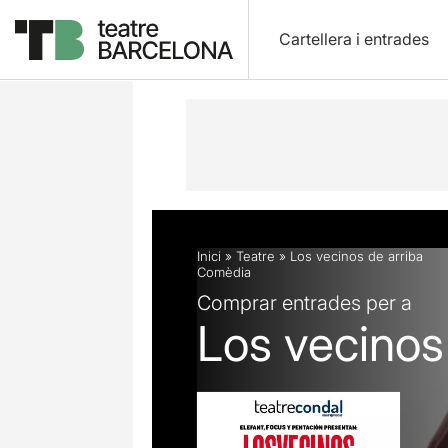
Cartellera i entrades
Descripció
Fitxa artística
Opinion
Inici
»
Teatre
»
Los vecinos de arriba
Comèdia
Comprar entrades per a
Los vecinos