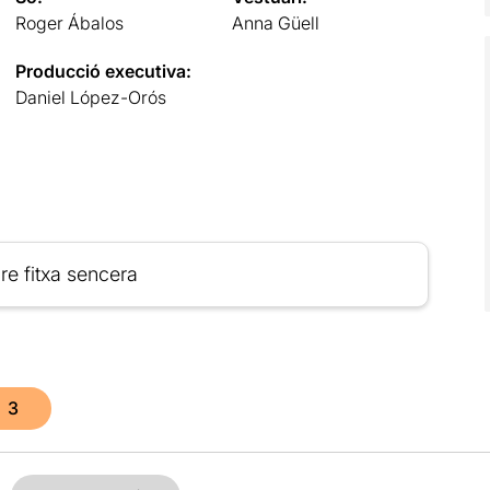
Roger Ábalos
Anna Güell
Producció executiva:
Daniel López-Orós
re fitxa sencera
3