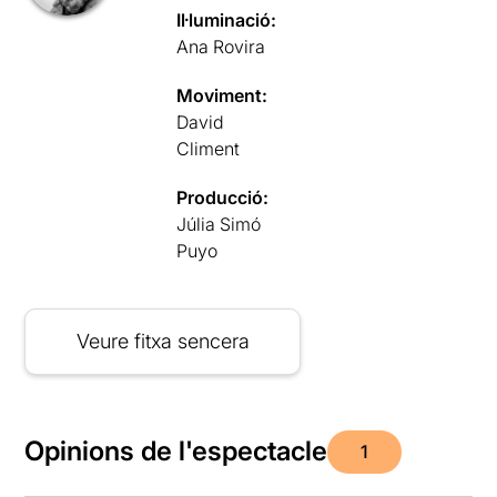
Il·luminació:
Ana Rovira
Moviment:
David
Climent
Producció:
Júlia Simó
Puyo
Veure fitxa sencera
Opinions de l'espectacle
1