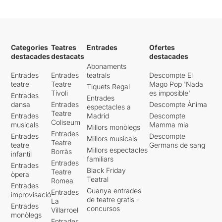
per a la narració de la
història,
va creant un marc
emocional que prepara al
públic per tot allò que ha de
Categories
Teatres
Entrades
Ofertes
venir
. I també
diverteix i
destacades
destacats
destacades
arrenca somriures
i algun
Abonaments
que d’altre moviment de
Entrades
Entrades
teatrals
Descompte El
peus involuntari, que
fa que
teatre
Teatre
Mago Pop 'Nada
Tiquets Regal
l’espectadora es vagi
Tívoli
es imposible'
Entrades
introduint en el món de
Entrades
dansa
Entrades
Descompte Ànima
espectacles a
Fernando
.
Teatre
Entrades
Madrid
Descompte
Coliseum
musicals
Mamma mia
Posada en escena senzilla i
Millors monòlegs
Entrades
Entrades
Descompte
més aviat escassa, només el
Millors musicals
Teatre
teatre
Germans de sang
vestuari i els instruments
Millors espectacles
Borràs
infantil
estructuren aquesta
familiars
Entrades
Entrades
producció. Aquestes dues
Black Friday
Teatre
òpera
peces, amb l’ajuda dels jocs
Teatral
Romea
Entrades
de llums, ajuden a crear
Guanya entrades
Entrades
improvisació
l’univers barceloní de les
de teatre gratis -
La
Entrades
zones més abandonades.
concursos
Villarroel
monòlegs
Entrades