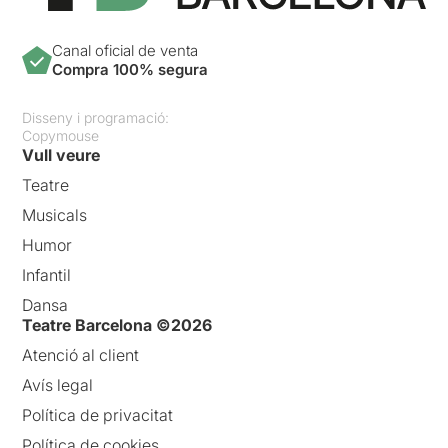
públic. Se li escapa per
cada part del seu cos el noi
adolescent que, mort de por,
Canal oficial de venta
intenta sobreviure en un
Compra 100% segura
món que encara està
descobrint.
Disseny i programació:
Copymouse
David Climent és una de les
Vull veure
grans descobertes
d’aquesta producció. No
Teatre
només toca el calaix i canta
Musicals
perfectament, sinó que
salta
d’un personatge a un altre
Humor
amb elegància i força
,
Infantil
deixant enrere tot el què
havia fet 5 minuts abans per
Dansa
convertir-se en allò que
Teatre Barcelona ©2026
necessita la història.
Atenció al client
Quan Fernando arriba al final
Avís legal
del seu relat, el públic queda
Política de privacitat
encuriosit i amb ganes de
saber quins personatges
Política de cookies