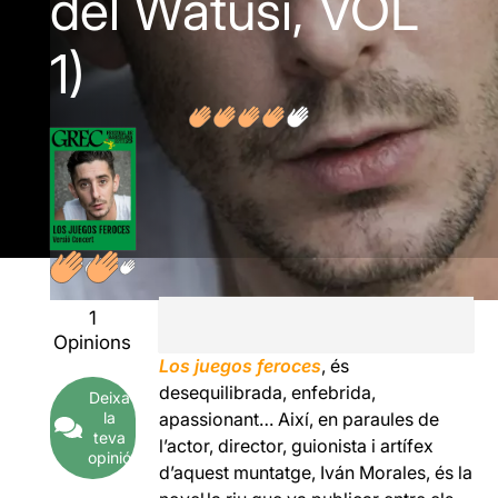
del Watusi, VOL
1)
1
Opinions
Los juegos feroces
, és
desequilibrada, enfebrida,
Deixa
la
apassionant… Així, en paraules de
teva
l’actor, director, guionista i artífex
opinió
d’aquest muntatge, Iván Morales, és la