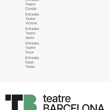
Enric Auquer és Fernando i
Teatre
Àlex Monner és el seu capità
Condal
i company de viatge en
Entrades
aquest recorregut a la
Teatre
recerca de Watusi.
Monner
Victòria
sorprèn des de la seva
Entrades
primera intervenció
.
Teatre
Allunyat de la seva persona
Apolo
es transforma completament
Entrades
en un personatge molt
Teatre
marcat per la seva misèria i
Goya
la lleialtat que professa a
Entrades
aquells que han cuidat d’ell
.
Espai
El seu Pepito roba el focus i
Texas
atrau l’atenció del públic
fins a tal punt que eclipsa
moltes vegades a Fernando.
És la seva història, però
també la interpretació que
en fa Monner.
Auquer és tot
passió en cada paraula i
gest
que comparteix amb el