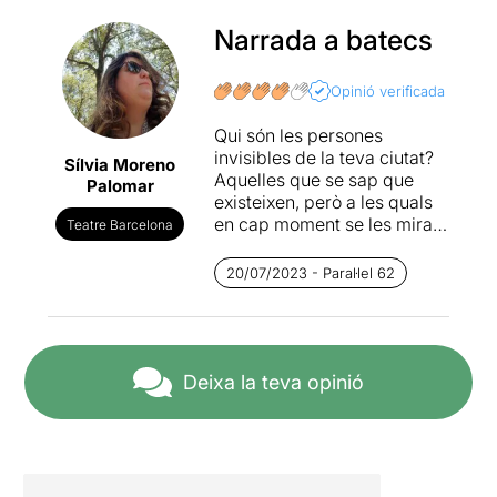
Narrada a batecs
Opinió verificada
Qui són les persones
invisibles de la teva ciutat?
Sílvia Moreno
Aquelles que se sap que
Palomar
existeixen, però a les quals
en cap moment se les mira i
Teatre Barcelona
es fa veure que no hi són.
Tots els pobles en tenen i
20/07/2023 - Paral·lel 62
cap vol posar-hi la mirada.
No importen o això vol
creure la resta.
Francisco Casavella a “El día
Deixa la teva opinió
de Watusi” fa una radiografia
molt exacta de la Barcelona
dels anys 70 als 90 posant
el focus en aquestes
persones invisibles, les que