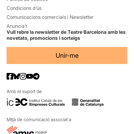
trobarà en el seu camí a
Condicions d’ús
partir de llavors.
L’espectadora es queda
Comunicacions comercials i Newsletter
expectant i espera,
Anuncia’t
impacient, el proper volum
.
Vull rebre la newsletter de Teatre Barcelona amb les
novetats, promocions i sorteigs
Unir-me
Amb el suport de
Mitjà de comunicació associat a