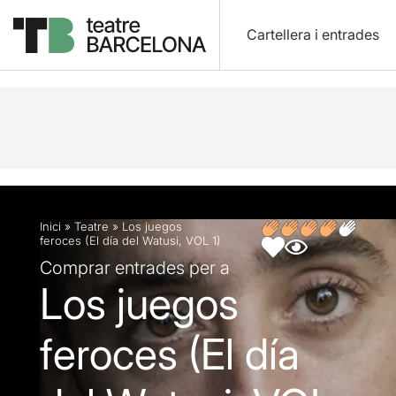
Cartellera i entrades
Descripció
Fitxa artística
Opinions
Inici
»
Teatre
»
Los juegos
feroces (El día del Watusi, VOL 1)
Comprar entrades per a
Los juegos
feroces (El día