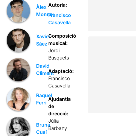
Autoria:
Àlex
Monner
Francisco
Casavella
Composició
Xavier
musical:
Sáez
Jordi
Busquets
David
Adaptació:
Climent
Francisco
Casavella
Raquel
Ajudantia
Ferri
de
direcció:
Júlia
Bruna
Barbany
Cusí