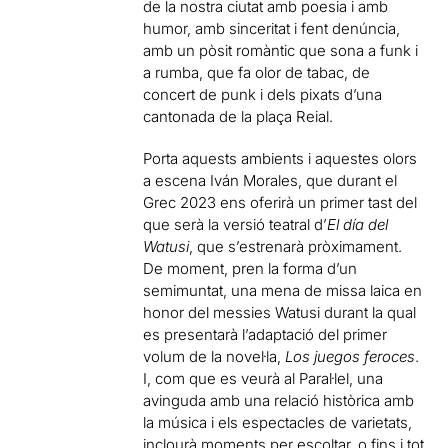
de la nostra ciutat amb poesia i amb
humor, amb sinceritat i fent denúncia,
amb un pòsit romàntic que sona a funk i
a rumba, que fa olor de tabac, de
concert de punk i dels pixats d’una
cantonada de la plaça Reial.
Porta aquests ambients i aquestes olors
a escena Iván Morales, que durant el
Grec 2023 ens oferirà un primer tast del
que serà la versió teatral d’
El día del
Watusi
, que s’estrenarà pròximament.
De moment, pren la forma d’un
semimuntat, una mena de missa laica en
honor del messies Watusi durant la qual
es presentarà l’adaptació del primer
volum de la novel·la,
Los juegos feroces
.
I, com que es veurà al Paral·lel, una
avinguda amb una relació històrica amb
la música i els espectacles de varietats,
inclourà moments per escoltar, o fins i tot