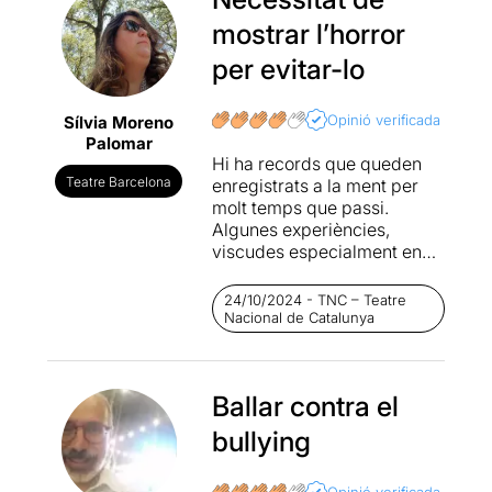
mostrar l’horror
per evitar-lo
Opinió verificada
Sílvia Moreno
Palomar
Hi ha records que queden
Teatre Barcelona
enregistrats a la ment per
molt temps que passi.
Algunes experiències,
viscudes especialment en
èpoques vulnerables,
sembla que no es puguin
24/10/2024 - TNC – Teatre
sobreviure o deixar-se
Nacional de Catalunya
enrere. En certs moments, el
dolor que es pot infligir
sembla innocu i aquell que
Ballar contra el
es pateix, a vegades, és
insuportable. Dues cares
bullying
d’una mateixa moneda que
afecten, sense dubte, més a
Opinió verificada