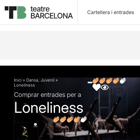
Cartellera i entrades
Descripció
Fitxa artística
Fotos i vídeos
Opin
Inici
»
Dansa
,
Juvenil
»
Loneliness
Comprar entrades per a
Loneliness