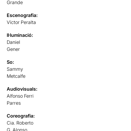
Grande
Escenografia:
Víctor Peralta
Il·luminació:
Daniel
Gener
So:
Sammy
Metcalfe
Audiovisuals:
Alfonso Ferri
Parres
Coreografia:
Cia. Roberto
G. Alonso