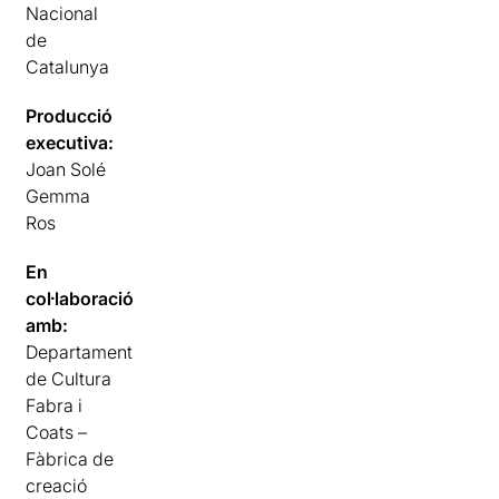
Nacional
de
Catalunya
Producció
executiva:
Joan Solé
Gemma
Ros
En
col·laboració
amb:
Departament
de Cultura
Fabra i
Coats –
Fàbrica de
creació