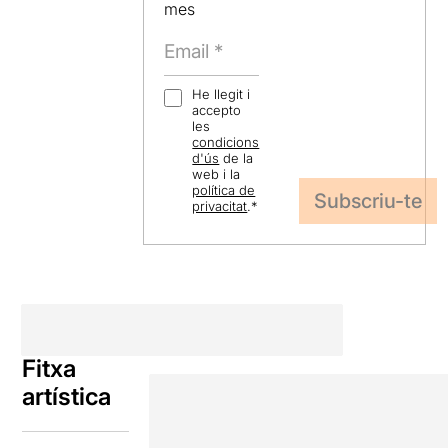
mes
He llegit i
accepto
les
condicions
d'ús
de la
web i la
política de
privacitat
.
*
Fitxa
artística