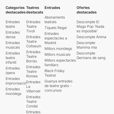
espectacle de dansa amb
Categories
Teatres
Entrades
Ofertes
una coreografia bellíssima i
destacades
destacats
destacades
molt exigent. Si tenim en
Abonaments
compte la curta edat dels
Entrades
Entrades
teatrals
Descompte El
vuit intèrprets tot adquireix,
teatre
Teatre
Mago Pop 'Nada
Tiquets Regal
encara més, un gran valor.
Tívoli
es imposible'
Entrades
Entrades
Estem, per tant, davant d’un
dansa
Entrades
Descompte Ànima
espectacles a
muntatge meritori, ben
Teatre
Entrades
Madrid
Descompte
construït, i millor executat.
Coliseum
musicals
Mamma mia
Millors monòlegs
Entrades
Entrades
Descompte
Millors musicals
Teatre
teatre
Germans de sang
Millors espectacles
Borràs
infantil
familiars
Entrades
Entrades
Black Friday
Teatre
òpera
Teatral
Romea
Entrades
Guanya entrades
Entrades
improvisació
de teatre gratis -
La
Entrades
concursos
Villarroel
monòlegs
Entrades
Teatre
Condal
Entrades