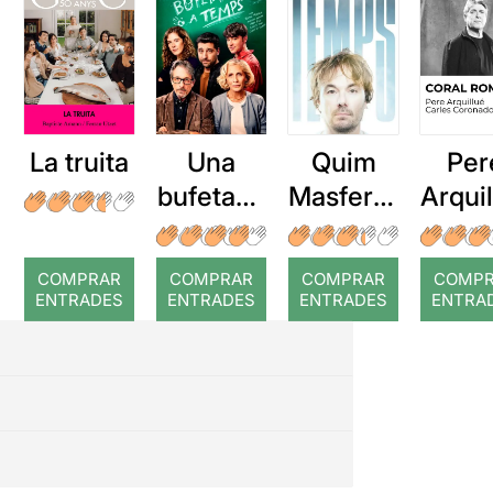
La truita
Una
Quim
Per
bufetada
Masferre
Arqui
a temps
r: Temps
: Cor
romp
COMPRAR
COMPRAR
COMPRAR
COMP
ENTRADES
ENTRADES
ENTRADES
ENTRA