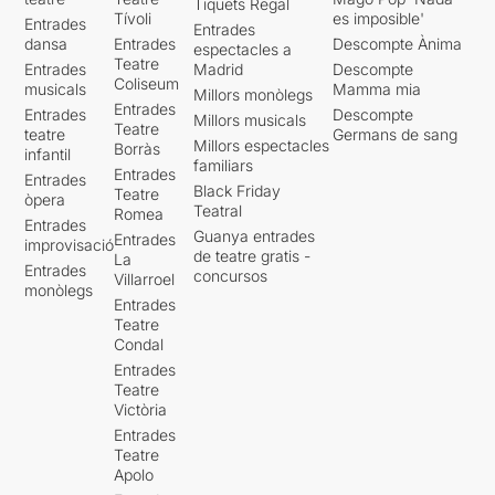
Tiquets Regal
Tívoli
es imposible'
Entrades
Entrades
dansa
Entrades
Descompte Ànima
espectacles a
Teatre
Entrades
Madrid
Descompte
Coliseum
musicals
Mamma mia
Millors monòlegs
Entrades
Entrades
Descompte
Millors musicals
Teatre
teatre
Germans de sang
Millors espectacles
Borràs
infantil
familiars
Entrades
Entrades
Black Friday
Teatre
òpera
Teatral
Romea
Entrades
Guanya entrades
Entrades
improvisació
de teatre gratis -
La
Entrades
concursos
Villarroel
monòlegs
Entrades
Teatre
Condal
Entrades
Teatre
Victòria
Entrades
Teatre
Apolo