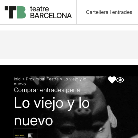
Cartellera i entrades
Descripció
Fitxa artística
Inici
»
Proximitat
,
Teatre
»
Lo viejo y lo
nuevo
Comprar entrades per a
Lo viejo y lo
nuevo