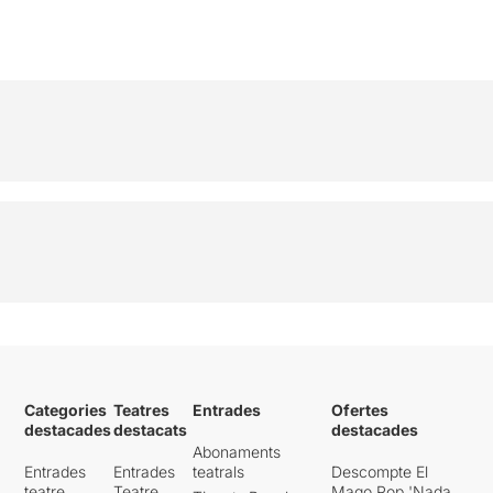
Categories
Teatres
Entrades
Ofertes
destacades
destacats
destacades
Abonaments
Entrades
Entrades
teatrals
Descompte El
teatre
Teatre
Mago Pop 'Nada