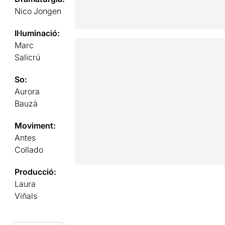
Nico Jongen
Il·luminació:
Marc
Salicrú
So:
Aurora
Bauzà
Moviment:
Antes
Collado
Producció:
Laura
Viñals