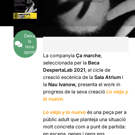
Deixa
la
teva
opinió
La companyia
Ça marche
,
seleccionada per la
Beca
DespertaLab 2021
, el cicle de
creació escènica de la
Sala Atrium
i
la
Nau Ivanow,
presenta el work in
progress de la seva creació
Lo viejo y
lo nuevo
.
Lo viejo y lo nuevo
és una peça per a
públic adult que planteja una situació
molt concreta com a punt de partida:
en escena, nenes i nens ens