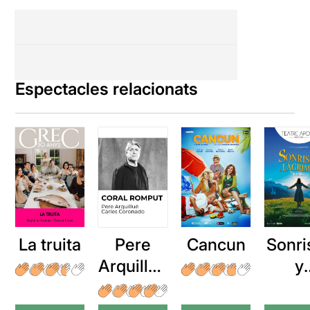
Espectacles relacionats
La truita
Pere
Cancun
Sonri
Arquillué
y
: Coral
lágri
romput