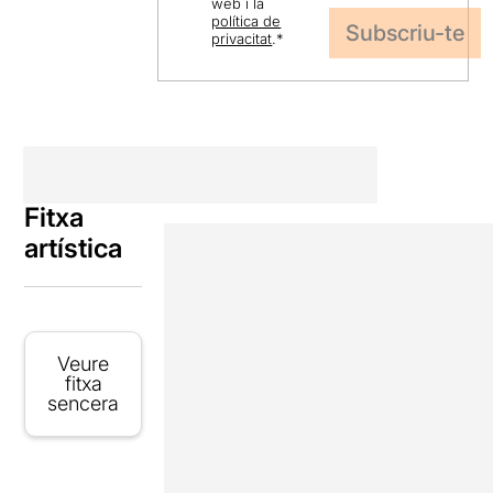
web i la
política de
privacitat
.
*
Fitxa
artística
Veure
fitxa
sencera