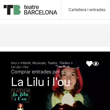
Cartellera i entrades
Descripció
Fitxa artística
Inici
»
Infantil
,
Musicals
,
Teatre
,
Titelles
»
La Lilu i l’ou
Comprar entrades per a
La Lilu i l'ou