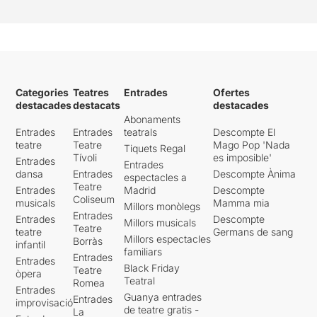
Categories
Teatres
Entrades
Ofertes
destacades
destacats
destacades
Abonaments
Entrades
Entrades
teatrals
Descompte El
teatre
Teatre
Mago Pop 'Nada
Tiquets Regal
Tívoli
es imposible'
Entrades
Entrades
dansa
Entrades
Descompte Ànima
espectacles a
Teatre
Entrades
Madrid
Descompte
Coliseum
musicals
Mamma mia
Millors monòlegs
Entrades
Entrades
Descompte
Millors musicals
Teatre
teatre
Germans de sang
Millors espectacles
Borràs
infantil
familiars
Entrades
Entrades
Black Friday
Teatre
òpera
Teatral
Romea
Entrades
Guanya entrades
Entrades
improvisació
de teatre gratis -
La