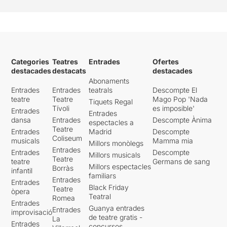
Categories
Teatres
Entrades
Ofertes
destacades
destacats
destacades
Abonaments
Entrades
Entrades
teatrals
Descompte El
teatre
Teatre
Mago Pop 'Nada
Tiquets Regal
Tívoli
es imposible'
Entrades
Entrades
dansa
Entrades
Descompte Ànima
espectacles a
Teatre
Entrades
Madrid
Descompte
Coliseum
musicals
Mamma mia
Millors monòlegs
Entrades
Entrades
Descompte
Millors musicals
Teatre
teatre
Germans de sang
Millors espectacles
Borràs
infantil
familiars
Entrades
Entrades
Black Friday
Teatre
òpera
Teatral
Romea
Entrades
Guanya entrades
Entrades
improvisació
de teatre gratis -
La
Entrades
concursos