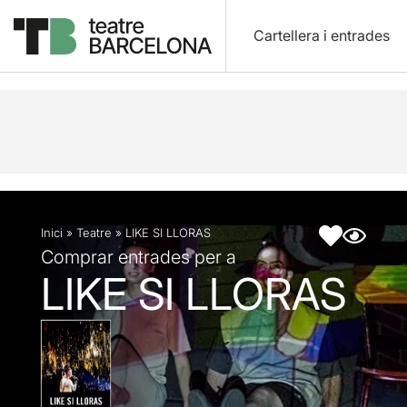
Cartellera i entrades
Descripció
Fitxa artística
Fotos i vídeos
Artic
Inici
»
Teatre
»
LIKE SI LLORAS
Comprar entrades per a
LIKE SI LLORAS