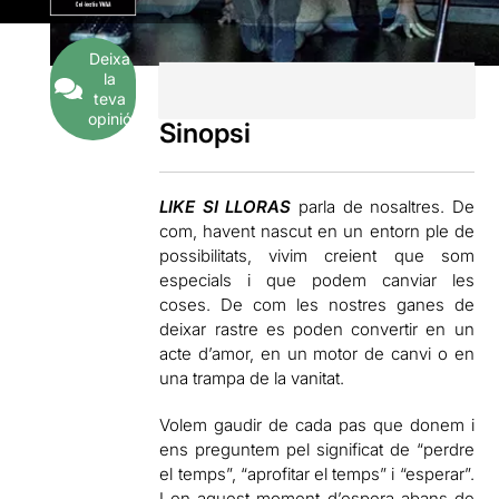
Deixa
la
teva
opinió
Sinopsi
LIKE SI LLORAS
parla de nosaltres. De
com, havent nascut en un entorn ple de
possibilitats, vivim creient que som
especials i que podem canviar les
coses. De com les nostres ganes de
deixar rastre es poden convertir en un
acte d’amor, en un motor de canvi o en
una trampa de la vanitat.
Volem gaudir de cada pas que donem i
ens preguntem pel significat de “perdre
el temps”, “aprofitar el temps” i “esperar”.
I en aquest moment d’espera abans de