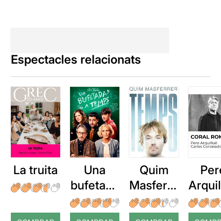
Espectacles relacionats
La truita
Una
Quim
Per
bufetada
Masferre
Arqui
a temps
r: Temps
: Cor
romp