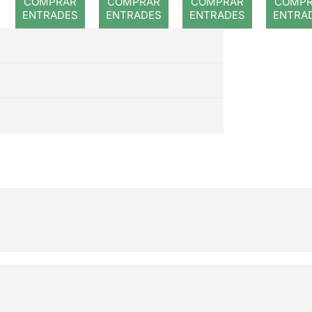
COMPRAR
COMPRAR
COMPRAR
COMP
ENTRADES
ENTRADES
ENTRADES
ENTRA