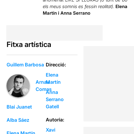
els meus somnis es fessin realitat)
.
Elena
Martín i Anna Serrano
Fitxa artística
Guillem Barbosa
Direcció:
Elena
Martín
Arnau
Comas
Anna
Serrano
Gatell
Blai Juanet
Autoria:
Alba Sáez
Xavi
Elena Martín