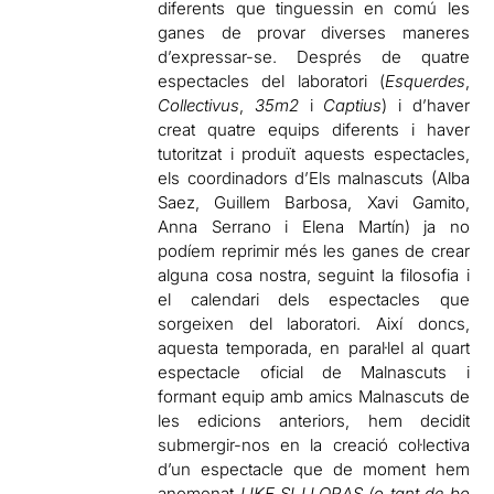
diferents que tinguessin en comú les
ganes de provar diverses maneres
d’expressar-se. Després de quatre
espectacles del laboratori (
Esquerdes
,
Collectivus
,
35m2
i
Captius
) i d’haver
creat quatre equips diferents i haver
tutoritzat i produït aquests espectacles,
els coordinadors d’Els malnascuts (Alba
Saez, Guillem Barbosa, Xavi Gamito,
Anna Serrano i Elena Martín) ja no
podíem reprimir més les ganes de crear
alguna cosa nostra, seguint la filosofia i
el calendari dels espectacles que
sorgeixen del laboratori. Així doncs,
aquesta temporada, en paral·lel al quart
espectacle oficial de Malnascuts i
formant equip amb amics Malnascuts de
les edicions anteriors, hem decidit
submergir-nos en la creació col·lectiva
d’un espectacle que de moment hem
anomenat
LIKE SI LLORAS (o tant de bo