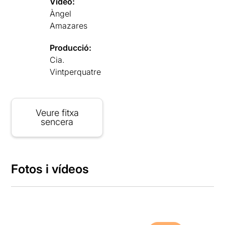
Vídeo:
Àngel
Amazares
Producció:
Cia.
Vintperquatre
Veure fitxa
sencera
Fotos i vídeos