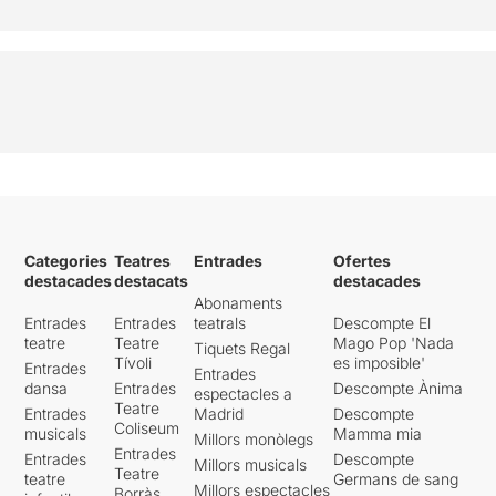
Categories
Teatres
Entrades
Ofertes
destacades
destacats
destacades
Abonaments
Entrades
Entrades
teatrals
Descompte El
teatre
Teatre
Mago Pop 'Nada
Tiquets Regal
Tívoli
es imposible'
Entrades
Entrades
dansa
Entrades
Descompte Ànima
espectacles a
Teatre
Entrades
Madrid
Descompte
Coliseum
musicals
Mamma mia
Millors monòlegs
Entrades
Entrades
Descompte
Millors musicals
Teatre
teatre
Germans de sang
Millors espectacles
Borràs