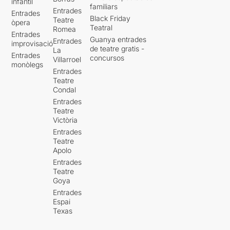
infantil
familiars
Entrades
Entrades
Black Friday
Teatre
òpera
Teatral
Romea
Entrades
Guanya entrades
Entrades
improvisació
de teatre gratis -
La
Entrades
concursos
Villarroel
monòlegs
Entrades
Teatre
Condal
Entrades
Teatre
Victòria
Entrades
Teatre
Apolo
Entrades
Teatre
Goya
Entrades
Espai
Texas