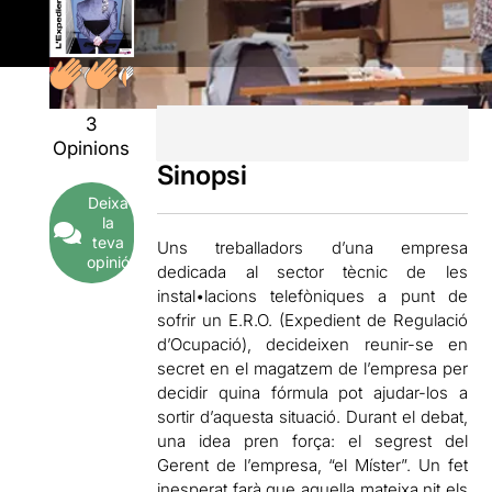
3
Opinions
Sinopsi
Deixa
la
teva
Uns treballadors d’una empresa
opinió
dedicada al sector tècnic de les
instal•lacions telefòniques a punt de
sofrir un E.R.O. (Expedient de Regulació
d’Ocupació), decideixen reunir-se en
secret en el magatzem de l’empresa per
decidir quina fórmula pot ajudar-los a
sortir d’aquesta situació. Durant el debat,
una idea pren força: el segrest del
Gerent de l’empresa, “el Míster”. Un fet
inesperat farà que aquella mateixa nit els