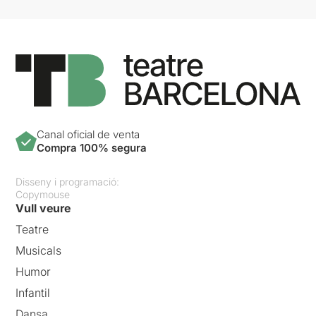
Canal oficial de venta
Compra 100% segura
Disseny i programació:
Copymouse
Vull veure
Teatre
Musicals
Humor
Infantil
Dansa