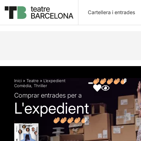
Cartellera i entrades
Descripció
Fitxa artística
Fotos i vídeos
Opin
Inici
»
Teatre
»
L’expedient
Comèdia
,
Thriller
Comprar entrades per a
L'expedient