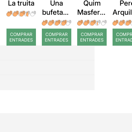
La truita
Una
Quim
Per
bufetada
Masferre
Arqui
a temps
r: Temps
: Cor
romp
COMPRAR
COMPRAR
COMPRAR
COMP
ENTRADES
ENTRADES
ENTRADES
ENTRA