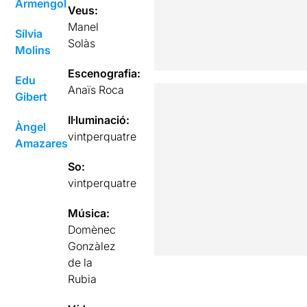
Armengol
Veus:
Manel
Sílvia
Solàs
Molins
Escenografia:
Edu
Anaïs Roca
Gibert
Il·luminació:
Àngel
vintperquatre
Amazares
So:
vintperquatre
Música:
Domènec
Gonzàlez
de la
Rubia