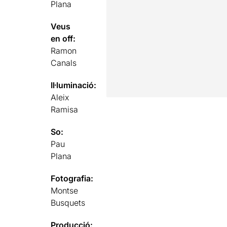
Plana
Veus
en off:
Ramon
Canals
Il·luminació:
Aleix
Ramisa
So:
Pau
Plana
Fotografia:
Montse
Busquets
Producció: