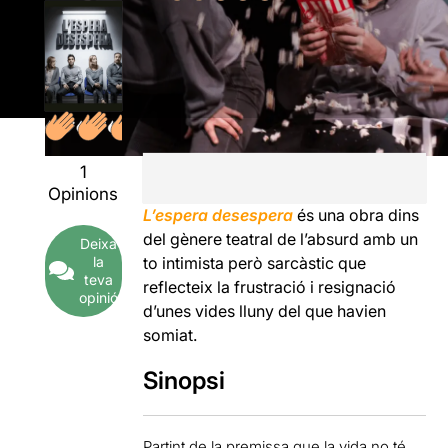
1
Opinions
L’espera desespera
és una obra dins
del gènere teatral de l’absurd amb un
Deixa
la
to intimista però sarcàstic que
teva
reflecteix la frustració i resignació
opinió
d’unes vides lluny del que havien
somiat.
Sinopsi
Partint de la premissa que la vida no té