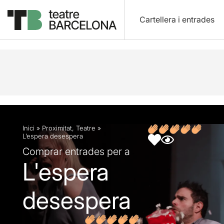
Cartellera i entrades
Descripció
Fitxa artística
Fotos i vídeos
Opin
Inici
»
Proximitat
,
Teatre
»
L’espera desespera
Comprar entrades per a
L'espera
desespera