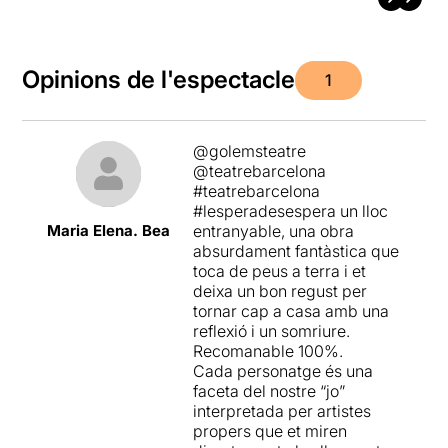
Opinions de l'espectacle
1
@golemsteatre
@teatrebarcelona
#teatrebarcelona
#lesperadesespera un lloc
Maria Elena. Bea
entranyable, una obra
absurdament fantàstica que
toca de peus a terra i et
deixa un bon regust per
tornar cap a casa amb una
reflexió i un somriure.
Recomanable 100%.
Cada personatge és una
faceta del nostre “jo”
interpretada per artistes
propers que et miren