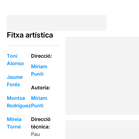
Fitxa artística
Toni
Direcció:
Alonso
Míriam
Puntí
Jaume
Forés
Autoria:
Montse
Míriam
Rodríguez
Puntí
Mireia
Direcció
Torné
tècnica:
Pau