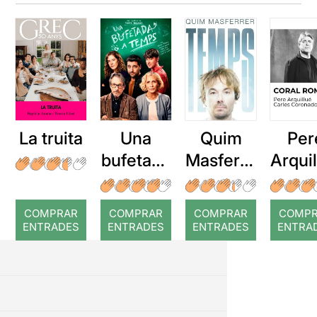
La truita
Una
Quim
Per
bufetada
Masferre
Arqui
a temps
r: Temps
: Cor
romp
COMPRAR
COMPRAR
COMPRAR
COMP
ENTRADES
ENTRADES
ENTRADES
ENTRA