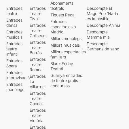
Abonaments
Entrades
Entrades
teatrals
Descompte El
teatre
Teatre
Mago Pop 'Nada
Tiquets Regal
Tívoli
es imposible'
Entrades
Entrades
dansa
Entrades
Descompte Ànima
espectacles a
Teatre
Entrades
Madrid
Descompte
Coliseum
musicals
Mamma mia
Millors monòlegs
Entrades
Entrades
Descompte
Millors musicals
Teatre
teatre
Germans de sang
Millors espectacles
Borràs
infantil
familiars
Entrades
Entrades
Black Friday
Teatre
òpera
Teatral
Romea
Entrades
Guanya entrades
Entrades
improvisació
de teatre gratis -
La
Entrades
concursos
Villarroel
monòlegs
Entrades
Teatre
Condal
Entrades
Teatre
Victòria
Entrades