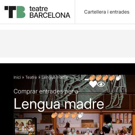
Cartellera i entrades
Descripció
Fitxa artística
Fotos i vídeos
Opin
Inici
»
Teatre
»
Lengua madre
Comprar entrades per a
Lengua madre