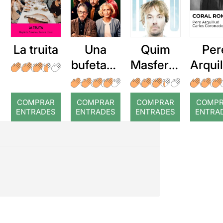
La truita
Una
Quim
Per
bufetada
Masferre
Arqui
a temps
r: Temps
: Cor
romp
COMPRAR
COMPRAR
COMPRAR
COMP
ENTRADES
ENTRADES
ENTRADES
ENTRA