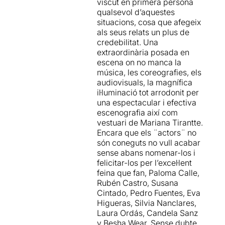
viscut en primera persona
qualsevol d’aquestes
situacions, cosa que afegeix
als seus relats un plus de
credebilitat. Una
extraordinària posada en
escena on no manca la
música, les coreografies, els
audiovisuals, la magnífica
il·luminació tot arrodonit per
una espectacular i efectiva
escenografia així com
vestuari de Mariana Tirantte.
Encara que els ¨actors¨ no
són coneguts no vull acabar
sense abans nomenar-los i
felicitar-los per l’excel·lent
feina que fan, Paloma Calle,
Rubén Castro, Susana
Cintado, Pedro Fuentes, Eva
Higueras, Silvia Nanclares,
Laura Ordás, Candela Sanz
y Besha Wear. Sense dubte