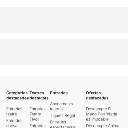
Categories
Teatres
Entrades
Ofertes
destacades
destacats
destacades
Abonaments
Entrades
Entrades
teatrals
Descompte El
teatre
Teatre
Mago Pop 'Nada
Tiquets Regal
Tívoli
es imposible'
Entrades
Entrades
dansa
Entrades
Descompte Ànima
espectacles a