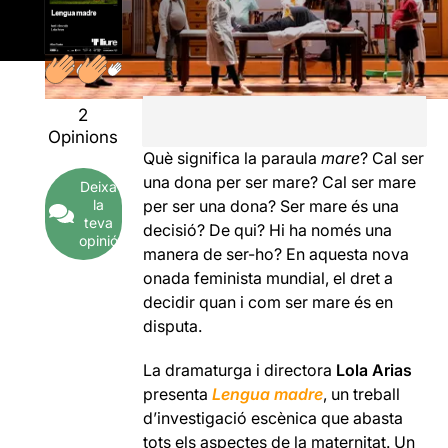
2
Opinions
Què significa la paraula
mare
? Cal ser
una dona per ser mare? Cal ser mare
Deixa
la
per ser una dona? Ser mare és una
teva
decisió? De qui? Hi ha només una
opinió
manera de ser-ho? En aquesta nova
onada feminista mundial, el dret a
decidir quan i com ser mare és en
disputa.
La dramaturga i directora
Lola Arias
presenta
Lengua
madre
, un treball
d’investigació escènica que abasta
tots els aspectes de la maternitat. Un