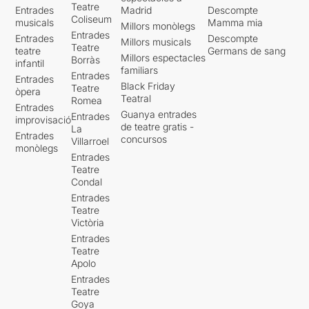
Teatre
Entrades
Madrid
Descompte
Coliseum
musicals
Mamma mia
Millors monòlegs
Entrades
Entrades
Descompte
Millors musicals
Teatre
teatre
Germans de sang
Millors espectacles
Borràs
infantil
familiars
Entrades
Entrades
Black Friday
Teatre
òpera
Teatral
Romea
Entrades
Guanya entrades
Entrades
improvisació
de teatre gratis -
La
Entrades
concursos
Villarroel
monòlegs
Entrades
Teatre
Condal
Entrades
Teatre
Victòria
Entrades
Teatre
Apolo
Entrades
Teatre
Goya