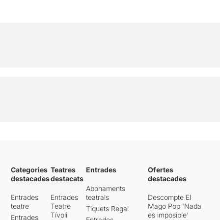
Categories
Teatres
Entrades
Ofertes
destacades
destacats
destacades
Abonaments
Entrades
Entrades
teatrals
Descompte El
teatre
Teatre
Mago Pop 'Nada
Tiquets Regal
Tívoli
es imposible'
Entrades
Entrades