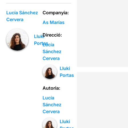
Lucía Sánchez
Companyia:
Cervera
As Marías
Direcció:
Lluki
Portas
Lucía
Sánchez
Cervera
Lluki
Portas
Autoria:
Lucía
Sánchez
Cervera
Lluki