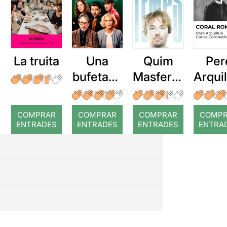
La truita
Una
Quim
Per
bufetada
Masferre
Arqui
a temps
r: Temps
: Cor
romp
COMPRAR
COMPRAR
COMPRAR
COMP
ENTRADES
ENTRADES
ENTRADES
ENTRA