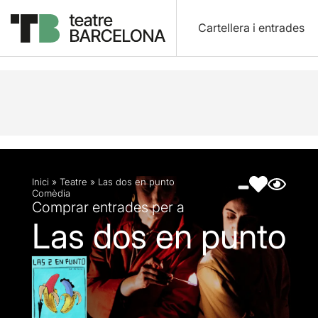
Cartellera i entrades
Descripció
Fitxa artística
Fotos i vídeos
Inici
»
Teatre
»
Las dos en punto
Comèdia
Comprar entrades per a
Las dos en punto