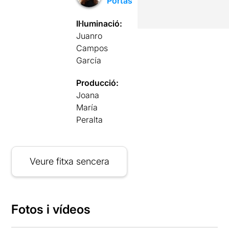
Portas
Il·luminació:
Juanro
Campos
García
Producció:
Joana
María
Peralta
Veure fitxa sencera
Fotos i vídeos