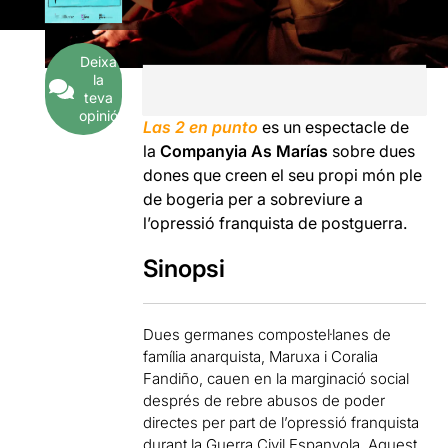
Deixa
la
teva
opinió
Las 2 en punto
es un espectacle de
la
Companyia As Marías
sobre dues
dones que creen el seu propi món ple
de bogeria per a sobreviure a
l’opressió franquista de postguerra.
Sinopsi
Dues germanes compostel·lanes de
família anarquista, Maruxa i Coralia
Fandiño, cauen en la marginació social
després de rebre abusos de poder
directes per part de l’opressió franquista
durant la Guerra Civil Espanyola. Aquest