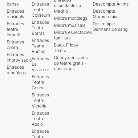
dansa
Entrades
Descompte Ànima
espectacles a
Teatre
Entrades
Madrid
Descompte
Coliseum
musicals
Mamma mia
Millors monòlegs
Entrades
Entrades
Descompte
Millors musicals
Teatre
teatre
Germans de sang
Millors espectacles
Borràs
infantil
familiars
Entrades
Entrades
Black Friday
Teatre
òpera
Teatral
Romea
Entrades
Guanya entrades
Entrades
improvisació
de teatre gratis -
La
Entrades
concursos
Villarroel
monòlegs
Entrades
Teatre
Condal
Entrades
Teatre
Victòria
Entrades
Teatre
Apolo
Entrades
Teatre