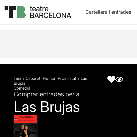
Cartellera i entrades
Descripció
Fitxa artística
Inici
»
Cabaret
,
Humor
,
Proximitat
»
Las
Brujas
Comèdia
Comprar entrades per a
Las Brujas