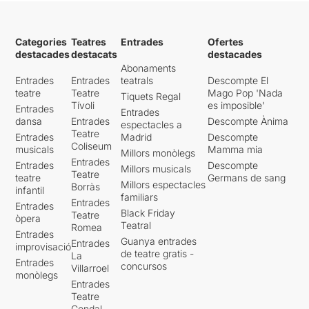
Categories
Teatres
Entrades
Ofertes
destacades
destacats
destacades
Abonaments
Entrades
Entrades
teatrals
Descompte El
teatre
Teatre
Mago Pop 'Nada
Tiquets Regal
Tívoli
es imposible'
Entrades
Entrades
dansa
Entrades
Descompte Ànima
espectacles a
Teatre
Entrades
Madrid
Descompte
Coliseum
musicals
Mamma mia
Millors monòlegs
Entrades
Entrades
Descompte
Millors musicals
Teatre
teatre
Germans de sang
Millors espectacles
Borràs
infantil
familiars
Entrades
Entrades
Black Friday
Teatre
òpera
Teatral
Romea
Entrades
Guanya entrades
Entrades
improvisació
de teatre gratis -
La
Entrades
concursos
Villarroel
monòlegs
Entrades
Teatre
Condal