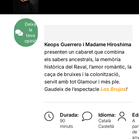
Deixa
la
teva
opinió
Keops Guerrero i Madame Hiroshima
presenten un cabaret que combina
els sabers ancestrals, la memòria
històrica del Raval, l’amor romàntic, la
caça de bruixes i la colonització,
servit amb tot Glamour i més ple.
Gaudeix de l’espectacle
Las Brujas
!
Durada:
Idioma:
Ed
90
Català
A
minuts
Castellà
par
de 
an