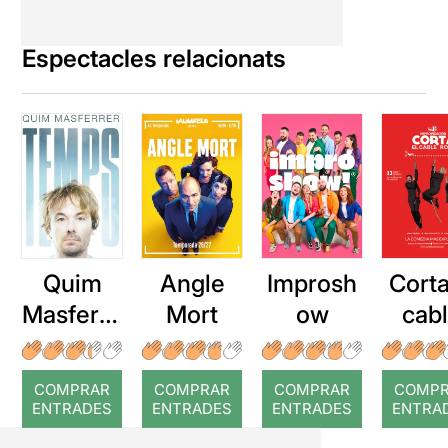
Espectacles relacionats
Quim
Angle
Improsh
Corta
Masferre
Mort
ow
cab
r: Temps
roj
COMPRAR
COMPRAR
COMPRAR
COMP
ENTRADES
ENTRADES
ENTRADES
ENTRA