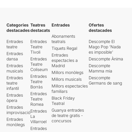
Categories
Teatres
Entrades
Ofertes
destacades
destacats
destacades
Abonaments
Entrades
Entrades
teatrals
Descompte El
teatre
Teatre
Mago Pop 'Nada
Tiquets Regal
Tívoli
es imposible'
Entrades
Entrades
dansa
Entrades
Descompte Ànima
espectacles a
Teatre
Entrades
Madrid
Descompte
Coliseum
musicals
Mamma mia
Millors monòlegs
Entrades
Entrades
Descompte
Millors musicals
Teatre
teatre
Germans de sang
Millors espectacles
Borràs
infantil
familiars
Entrades
Entrades
Black Friday
Teatre
òpera
Teatral
Romea
Entrades
Guanya entrades
Entrades
improvisació
de teatre gratis -
La
Entrades
concursos
Villarroel
monòlegs
Entrades