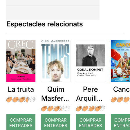
Espectacles relacionats
La truita
Quim
Pere
Canc
Masferre
Arquillué
r: Temps
: Coral
romput
COMPRAR
COMPRAR
COMPRAR
COMP
ENTRADES
ENTRADES
ENTRADES
ENTRA