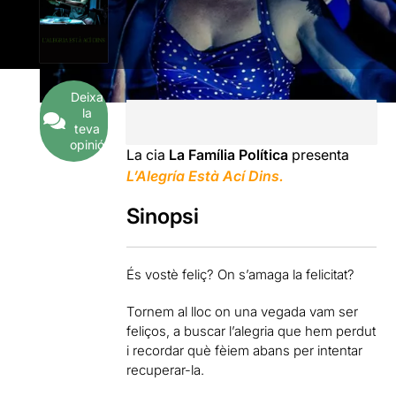
Deixa
la
teva
opinió
La cia
La Família Política
presenta
L’Alegría Està Ací Dins.
Sinopsi
És vostè feliç? On s’amaga la felicitat?
Tornem al lloc on una vegada vam ser
feliços, a buscar l’alegria que hem perdut
i recordar què fèiem abans per intentar
recuperar-la.