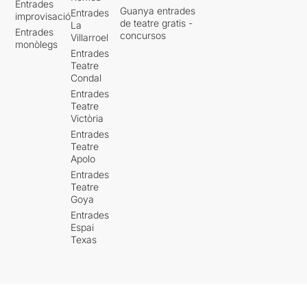
Entrades
Guanya entrades
Entrades
improvisació
de teatre gratis -
La
Entrades
concursos
Villarroel
monòlegs
Entrades
Teatre
Condal
Entrades
Teatre
Victòria
Entrades
Teatre
Apolo
Entrades
Teatre
Goya
Entrades
Espai
Texas