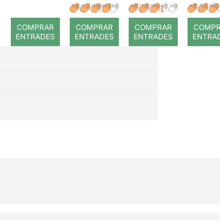
a temps
r: Temps
: Cor
romp
COMPRAR
COMPRAR
COMPRAR
COMP
ENTRADES
ENTRADES
ENTRADES
ENTRA