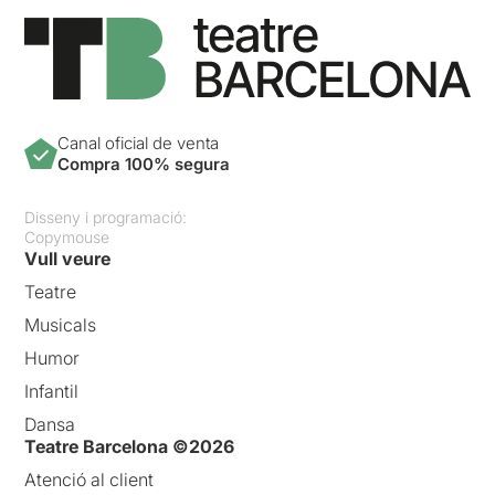
Canal oficial de venta
Compra 100% segura
Disseny i programació:
Copymouse
Vull veure
Teatre
Musicals
Humor
Infantil
Dansa
Teatre Barcelona ©2026
Atenció al client