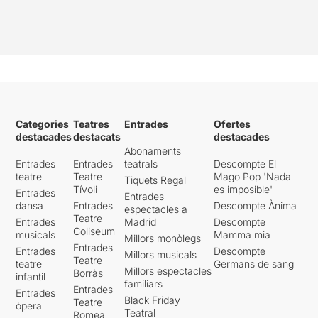
Categories
Teatres
Entrades
Ofertes
destacades
destacats
destacades
Abonaments
Entrades
Entrades
teatrals
Descompte El
teatre
Teatre
Mago Pop 'Nada
Tiquets Regal
Tívoli
es imposible'
Entrades
Entrades
dansa
Entrades
Descompte Ànima
espectacles a
Teatre
Entrades
Madrid
Descompte
Coliseum
musicals
Mamma mia
Millors monòlegs
Entrades
Entrades
Descompte
Millors musicals
Teatre
teatre
Germans de sang
Millors espectacles
Borràs
infantil
familiars
Entrades
Entrades
Black Friday
Teatre
òpera
Teatral
Romea