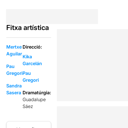
Fitxa artística
Mertxe
Direcció:
Aguilar
Kika
Garcelán
Pau
Gregori
Pau
Gregori
Sandra
Sasera
Dramatúrgia:
Guadalupe
Sáez