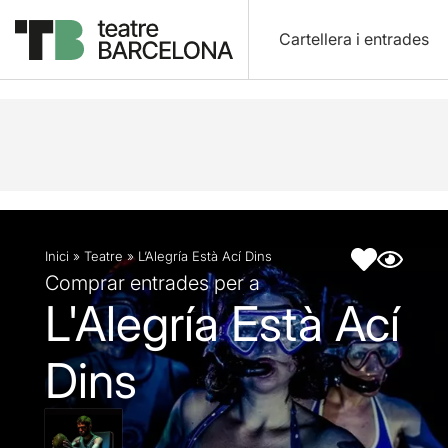
Cartellera i entrades
Descripció
Fitxa artística
Fotos i vídeos
Inici
»
Teatre
»
L’Alegría Està Ací Dins
Comprar entrades per a
L'Alegría Està Ací
Dins