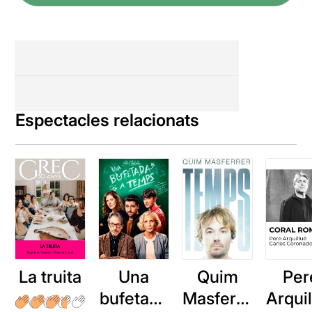
Espectacles relacionats
La truita
Una
Quim
Per
bufetada
Masferre
Arqui