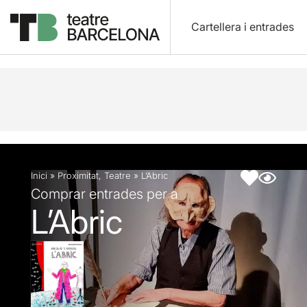
Cartellera i entrades
Descripció
Fitxa artística
Fotos i vídeos
Inici
»
Proximitat
,
Teatre
»
L’Abric
Comprar entrades per a
L’Abric