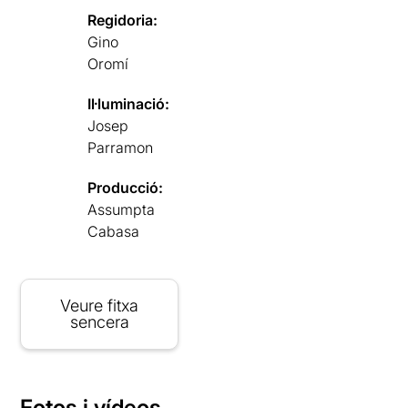
Regidoria:
Gino
Oromí
Il·luminació:
Josep
Parramon
Producció:
Assumpta
Cabasa
Veure fitxa
sencera
Fotos i vídeos