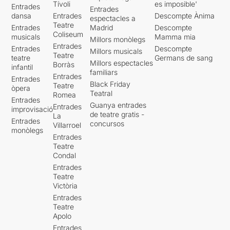
Tívoli
es imposible'
Entrades
Entrades
dansa
Entrades
Descompte Ànima
espectacles a
Teatre
Entrades
Madrid
Descompte
Coliseum
musicals
Mamma mia
Millors monòlegs
Entrades
Entrades
Descompte
Millors musicals
Teatre
teatre
Germans de sang
Millors espectacles
Borràs
infantil
familiars
Entrades
Entrades
Black Friday
Teatre
òpera
Teatral
Romea
Entrades
Guanya entrades
Entrades
improvisació
de teatre gratis -
La
Entrades
concursos
Villarroel
monòlegs
Entrades
Teatre
Condal
Entrades
Teatre
Victòria
Entrades
Teatre
Apolo
Entrades