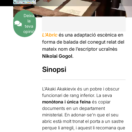
Deixa
la
teva
opinió
L’Abric
és una adaptació escènica en
forma de balada del conegut relat del
mateix nom de l’escriptor ucraïnès
Nikolai Gogol
.
Sinopsi
L’Akaki Akakievix és un pobre i obscur
funcionari de rang inferior. La seva
monòtona i única feina
és copiar
documents en un departament
ministerial. En adonar-se’n que el seu
abric està molt tronat el porta a un sastre
perque li arregli, i aquest li recomana que