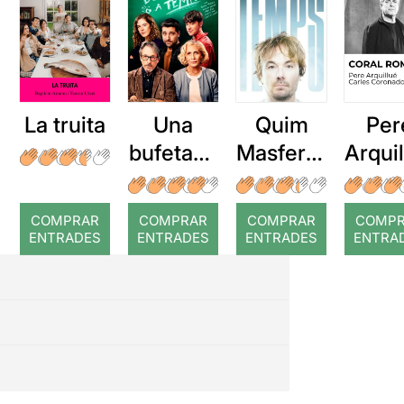
La truita
Una
Quim
Per
bufetada
Masferre
Arqui
a temps
r: Temps
: Cor
romp
COMPRAR
COMPRAR
COMPRAR
COMP
ENTRADES
ENTRADES
ENTRADES
ENTRA