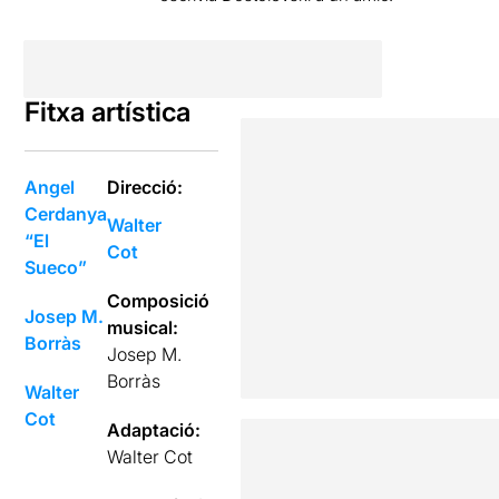
Fitxa artística
Angel
Direcció:
Cerdanya
Walter
“El
Cot
Sueco”
Composició
Josep M.
musical:
Borràs
Josep M.
Borràs
Walter
Cot
Adaptació:
Walter Cot