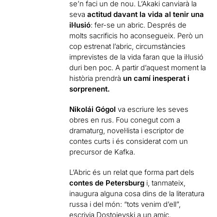
se’n faci un de nou. L’Akaki canviarà la
seva
actitud davant la vida al tenir una
il·lusió
: fer-se un abric. Després de
molts sacrificis ho aconsegueix. Però un
cop estrenat l’abric, circumstàncies
imprevistes de la vida faran que la il·lusió
duri ben poc. A partir d’aquest moment la
història prendrà
un camí inesperat i
sorprenent.
Nikolái Gógol
va escriure les seves
obres en rus. Fou conegut com a
dramaturg, novel·lista i escriptor de
contes curts i és considerat com un
precursor de Kafka.
L’Abric és un relat que forma part dels
contes de Petersburg
i, tanmateix,
inaugura alguna cosa dins de la literatura
russa i del món: “tots venim d’ell”,
escrivia Dostoievski a un amic.