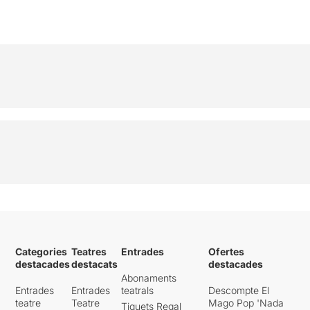
Categories
Teatres
Entrades
Ofertes
destacades
destacats
destacades
Abonaments
Entrades
Entrades
teatrals
Descompte El
teatre
Teatre
Mago Pop 'Nada
Tiquets Regal