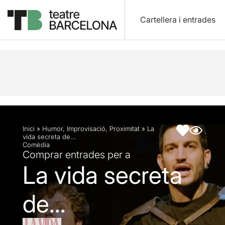
Cartellera i entrades
Descripció
Fitxa artística
Inici
»
Humor
,
Improvisació
,
Proximitat
»
La
vida secreta de…
Comèdia
Comprar entrades per a
La vida secreta
de...