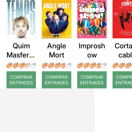
Quim
Angle
Improsh
Corta
Masferre
Mort
ow
cab
r: Temps
roj
COMPRAR
COMPRAR
COMPRAR
COMP
ENTRADES
ENTRADES
ENTRADES
ENTRA