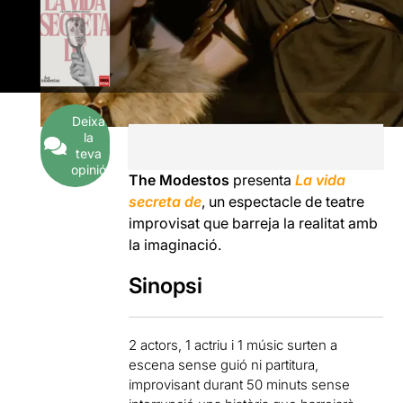
Deixa
la
teva
opinió
The Modestos
presenta
La vida
secreta de
, un espectacle de teatre
improvisat que barreja la realitat amb
la imaginació.
Sinopsi
2 actors, 1 actriu i 1 músic surten a
escena sense guió ni partitura,
improvisant durant 50 minuts sense