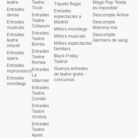
teatre
Teatre
Mago Pop 'Nada
Tiquets Regal
Tívoli
es imposible'
Entrades
Entrades
dansa
Entrades
Descompte Ànima
espectacles a
Teatre
Entrades
Madrid
Descompte
Coliseum
musicals
Mamma mia
Millors monòlegs
Entrades
Entrades
Descompte
Millors musicals
Teatre
teatre
Germans de sang
Millors espectacles
Borràs
infantil
familiars
Entrades
Entrades
Black Friday
Teatre
òpera
Teatral
Romea
Entrades
Guanya entrades
Entrades
improvisació
de teatre gratis -
La
Entrades
concursos
Villarroel
monòlegs
Entrades
Teatre
Condal
Entrades
Teatre
Victòria
Entrades
Teatre
Apolo