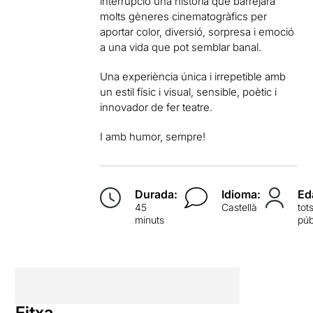
interrupció una història que barrejarà
molts gèneres cinematogràfics per
aportar color, diversió, sorpresa i emoció
a una vida que pot semblar banal.
Una experiència única i irrepetible amb
un estil físic i visual, sensible, poètic i
innovador de fer teatre.
I amb humor, sempre!
Durada:
Idioma:
Ed
45
Castellà
tot
minuts
púb
Fitxa