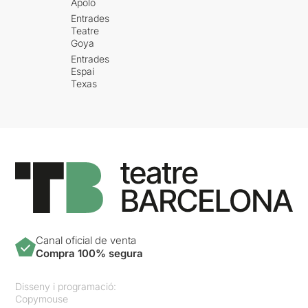
Apolo
Entrades
Teatre
Goya
Entrades
Espai
Texas
Canal oficial de venta
Compra 100% segura
Disseny i programació:
Copymouse