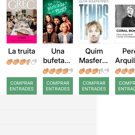
La truita
Una
Quim
Per
bufetada
Masferre
Arqui
a temps
r: Temps
: Cor
romp
COMPRAR
COMPRAR
COMPRAR
COMP
ENTRADES
ENTRADES
ENTRADES
ENTRA