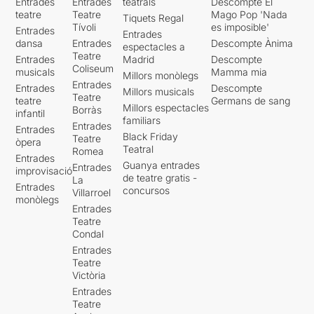
Entrades
Entrades
teatrals
Descompte El
teatre
Teatre
Mago Pop 'Nada
Tiquets Regal
Tívoli
es imposible'
Entrades
Entrades
dansa
Entrades
Descompte Ànima
espectacles a
Teatre
Entrades
Madrid
Descompte
Coliseum
musicals
Mamma mia
Millors monòlegs
Entrades
Entrades
Descompte
Millors musicals
Teatre
teatre
Germans de sang
Millors espectacles
Borràs
infantil
familiars
Entrades
Entrades
Black Friday
Teatre
òpera
Teatral
Romea
Entrades
Guanya entrades
Entrades
improvisació
de teatre gratis -
La
Entrades
concursos
Villarroel
monòlegs
Entrades
Teatre
Condal
Entrades
Teatre
Victòria
Entrades
Teatre