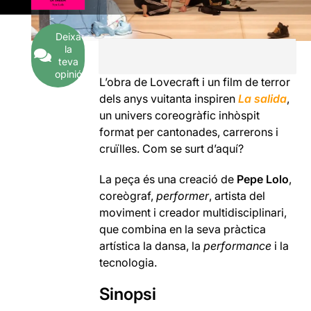
Deixa
la
teva
opinió
L’obra de Lovecraft i un film de terror
dels anys vuitanta inspiren
La salida
,
un univers coreogràfic inhòspit
format per cantonades, carrerons i
cruïlles. Com se surt d’aquí?
La peça és una creació de
Pepe Lolo
,
coreògraf,
performer
, artista del
moviment i creador multidisciplinari,
que combina en la seva pràctica
artística la dansa, la
performance
i la
tecnologia.
Sinopsi