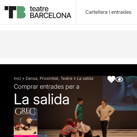
Cartellera i entrades
Descripció
Fitxa artística
Inici
»
Dansa
,
Proximitat
,
Teatre
»
La salida
Comprar entrades per a
La salida