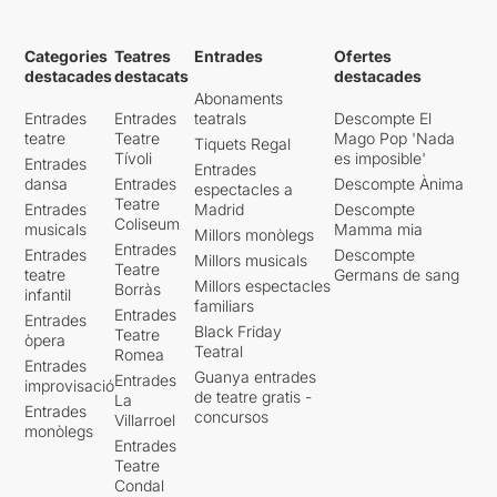
Categories
Teatres
Entrades
Ofertes
destacades
destacats
destacades
Abonaments
Entrades
Entrades
teatrals
Descompte El
teatre
Teatre
Mago Pop 'Nada
Tiquets Regal
Tívoli
es imposible'
Entrades
Entrades
dansa
Entrades
Descompte Ànima
espectacles a
Teatre
Entrades
Madrid
Descompte
Coliseum
musicals
Mamma mia
Millors monòlegs
Entrades
Entrades
Descompte
Millors musicals
Teatre
teatre
Germans de sang
Millors espectacles
Borràs
infantil
familiars
Entrades
Entrades
Black Friday
Teatre
òpera
Teatral
Romea
Entrades
Guanya entrades
Entrades
improvisació
de teatre gratis -
La
Entrades
concursos
Villarroel
monòlegs
Entrades
Teatre
Condal