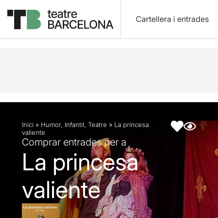
Cartellera i entrades
Descripció
Fitxa artística
Inici
»
Humor
,
Infantil
,
Teatre
»
La princesa
valiente
Comprar entrades per a
La princesa
valiente