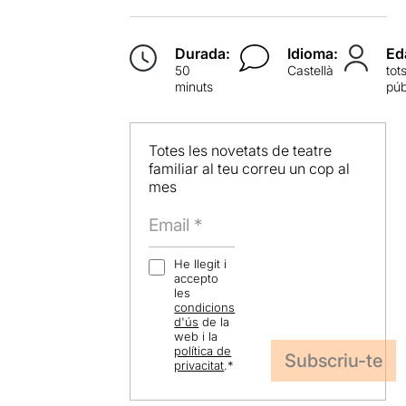
Durada:
Idioma:
Ed
50
Castellà
tot
minuts
púb
Totes les novetats de teatre
familiar al teu correu un cop al
mes
He llegit i
accepto
les
condicions
d'ús
de la
web i la
política de
privacitat
.
*