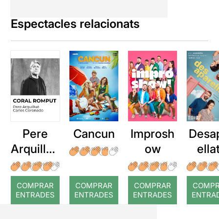
Espectacles relacionats
Pere
Cancun
Improsh
Desa
Arquillué
ow
ella
: Coral
romput
COMPRAR
COMPRAR
COMPRAR
COMP
ENTRADES
ENTRADES
ENTRADES
ENTRA