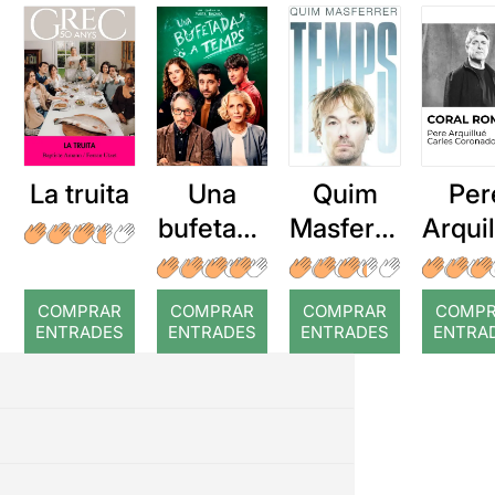
La truita
Una
Quim
Per
bufetada
Masferre
Arqui
a temps
r: Temps
: Cor
romp
COMPRAR
COMPRAR
COMPRAR
COMP
ENTRADES
ENTRADES
ENTRADES
ENTRA