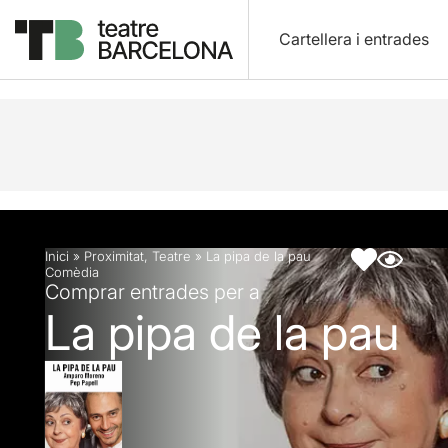
Cartellera i entrades
Descripció
Fitxa artística
Inici
»
Proximitat
,
Teatre
»
La pipa de la pau
Comèdia
Comprar entrades per a
La pipa de la pau