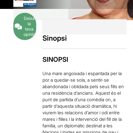
Deixa
la
teva
opinió
Sinopsi
SINOPSI
Una mare angoixada i espantada per la
por a quedar-se sola, a sentir-se
abandonada i oblidada pels seus fills en
una residència d’ancians. Aquest és el
punt de partida d’una comèdia on, a
partir d’aquesta situació dramàtica, hi
viurem les relacions d’amor i odi entre
mares i filles i la intervenció del fill de la
família, un diplomàtic destinat a les
Nacions Unides en missions de pau i