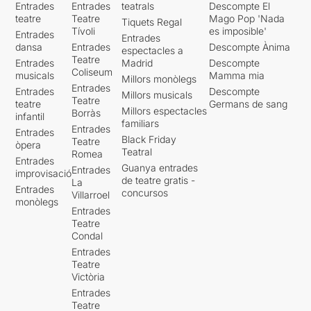
Entrades
Entrades
teatrals
Descompte El
teatre
Teatre
Mago Pop 'Nada
Tiquets Regal
Tívoli
es imposible'
Entrades
Entrades
dansa
Entrades
Descompte Ànima
espectacles a
Teatre
Entrades
Madrid
Descompte
Coliseum
musicals
Mamma mia
Millors monòlegs
Entrades
Entrades
Descompte
Millors musicals
Teatre
teatre
Germans de sang
Millors espectacles
Borràs
infantil
familiars
Entrades
Entrades
Black Friday
Teatre
òpera
Teatral
Romea
Entrades
Guanya entrades
Entrades
improvisació
de teatre gratis -
La
Entrades
concursos
Villarroel
monòlegs
Entrades
Teatre
Condal
Entrades
Teatre
Victòria
Entrades
Teatre