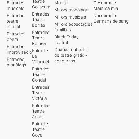
Una dona que va creixa,
Teatre
Entrades
Madrid
Descompte
viure i estimar com una
Coliseum
musicals
Mamma mia
Millors monòlegs
dona.
Entrades
Entrades
Descompte
Millors musicals
Teatre
teatre
Germans de sang
Millors espectacles
Borràs
“El meu cos és el meu
infantil
familiars
regne. El meu cos el regalo
Entrades
Entrades
Black Friday
a qui jo vull.”
Teatre
òpera
Teatral
Romea
Entrades
Guanya entrades
Entrades
improvisació
de teatre gratis -
La
Entrades
concursos
Villarroel
Malauradament tot i que
monòlegs
penso que cada cop estem
Entrades
Teatre
avançant davant la
Condal
diversitat sexual de les
Entrades
persones, encara ens queda
Teatre
molt camí per recorre. Vivim
Victòria
en un món ple de prejudicis,
Entrades
on no es respecta la llibertat
Teatre
de identitat sexual.
Apolo
Malauradament, es
Entrades
segueixen escoltant episodis
Teatre
de rebuig, agressions,
Goya
discriminació i assetjament.