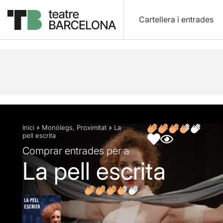
Cartellera i entrades
Descripció
Fitxa artística
Fotos i vídeos
Opin
Inici
»
Monòlegs
,
Proximitat
»
La
pell escrita
Comprar entrades per a
La pell escrita