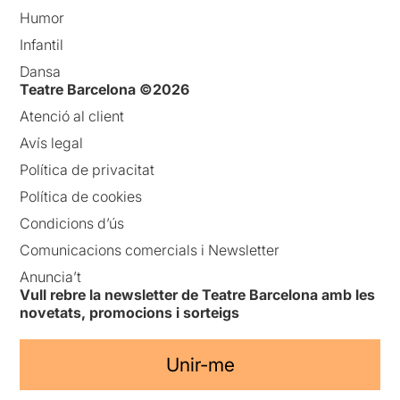
diversitat sexual. Igualtat,
Humor
respecte i tolerància.
Infantil
Viu i deixa viure.
Dansa
Teatre Barcelona ©2026
Atenció al client
Només em resta de nou
Avís legal
felicitar la
Miriam Marcet
per una interpretació tan
Política de privacitat
entregada i sentida.
Política de cookies
Felicitats a tot l’equip ( llums,
Condicions d’ús
so, coreografia, direcció,
Comunicacions comercials i Newsletter
assistència,...)
Anuncia’t
Gràcies Anna Güell per
Vull rebre la newsletter de Teatre Barcelona amb les
aquestes magnífiques
novetats, promocions i sorteigs
trobades.
Unir-me
A partir del 2 de novembre