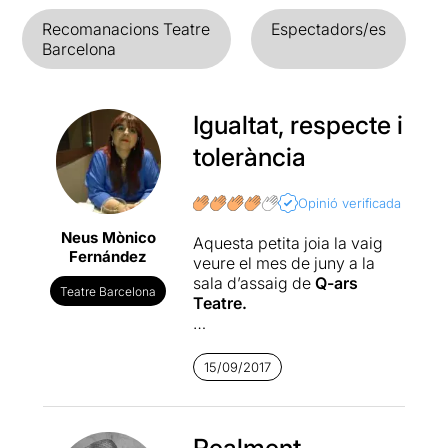
Recomanacions Teatre
Espectadors/es
Barcelona
Igualtat, respecte i
tolerància
Opinió verificada
Neus Mònico
Aquesta petita joia la vaig
Fernández
veure el mes de juny a la
sala d’assaig de
Q-ars
Teatre Barcelona
Teatre.
“La pell escrita” de
l’escriptor i guionista
15/09/2017
televisiu
Manel Bonany
, és
l’adaptació teatral del relat
“Vida vidua” inclòs en el
llibre “Habitació cero” del
Realment