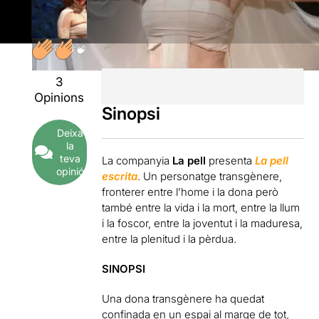
3
Opinions
Sinopsi
Deixa
la
teva
La companyia
La pell
presenta
La pell
opinió
escrita
. Un personatge transgènere,
fronterer entre l’home i la dona però
també entre la vida i la mort, entre la llum
i la foscor, entre la joventut i la maduresa,
entre la plenitud i la pèrdua.
SINOPSI
Una dona transgènere ha quedat
confinada en un espai al marge de tot,