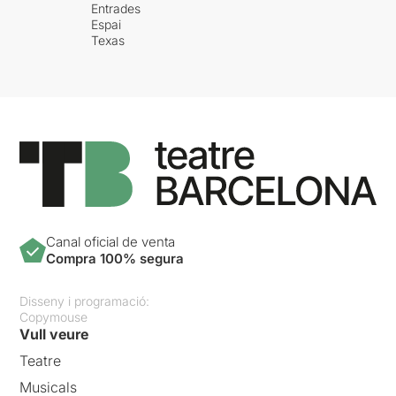
Entrades
Autobusos on s’hi poden
Espai
llegir missatges
Texas
transfòbics: "Els nens tenen
penis. Les nenes tenen
vulva. Que no t'enganyin. Si
neixes home, ets home. Si
neixes dona, seguiràs sent-
ho"
Igualtat, respecte i
tolerància.
Canal oficial de venta
Compra 100% segura
De la mateixa manera que
condemnem qualsevol
comentari xenòfob o
Disseny i programació:
masclista, no hem
Copymouse
d’acceptar de cap de les
Vull veure
maneres comentaris contra
Teatre
la diversitat de gènere, la
diversitat familiar i la
Musicals