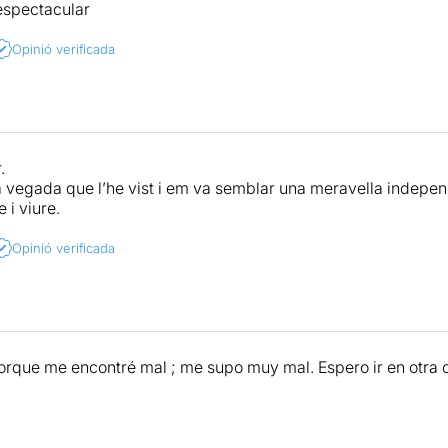
espectacular
Opinió verificada
.
a vegada que l’he vist i em va semblar una meravella independ
 i viure.
Opinió verificada
orque me encontré mal ; me supo muy mal. Espero ir en otra 