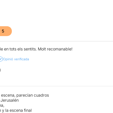
5
e en tots els sentits. Molt recomanable!
Opinió verificada
 escena, parecían cuadros
 Jerusalén
na,
n y la escena final