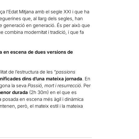
ça l’Edat Mitjana amb el segle XXI i que ha
reguerines que, al llarg dels segles, han
 de generació en generació. És per això que
ue combina modernitat i tradició, i que fa
sada en escena de dues versions de
tat de l’estructura de les “
passions
nificades dins d’una mateixa jornada
. En
egona la seva
Passió, mort i resurrecció
. Per
menor durada
(2h 30m) en el que es
na posada en escena més àgil i dinàmica
enen, però, el mateix estil i la mateixa