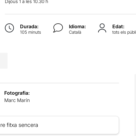
Dijous 1 a les 10.30 h
Durada:
Idioma:
Edat:
105 minuts
Català
tots els públ
Fotografia:
Marc Marín
re fitxa sencera