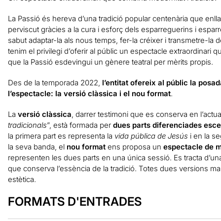
La Passió és hereva d’una tradició popular centenària que enlla
perviscut gràcies a la cura i esforç dels esparreguerins i espar
sabut adaptar-la als nous temps, fer-la créixer i transmetre-la
tenim el privilegi d’oferir al públic un espectacle extraordinari q
que la Passió esdevingui un gènere teatral per mèrits propis.
Des de la temporada 2022,
l’entitat ofereix al públic la po
l’espectacle: la versió clàssica i el nou format
.
La
versió clàssica
, darrer testimoni que es conserva en l’actuali
tradicionals
”, està formada per
dues parts diferenciades esce
la primera part es representa la
vida pública de Jesús
i en la s
la seva banda, el
nou format
ens proposa un
espectacle de 
representen les dues parts en una única sessió. Es tracta d’u
que conserva l’essència de la tradició. Totes dues versions mant
estètica.
FORMATS D'ENTRADES