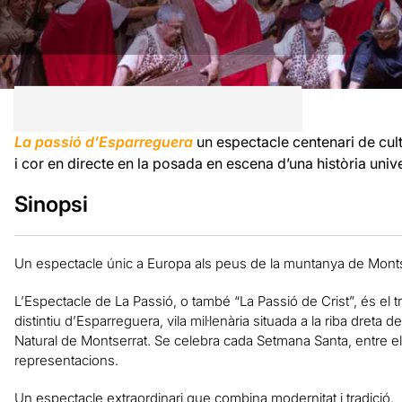
La passió d’Esparreguera
un espectacle centenari de cul
i cor en directe en la posada en escena d’una història uni
Sinopsi
Un espectacle únic a Europa als peus de la muntanya de Monts
L’Espectacle de La Passió, o també “La Passió de Crist”, és el tret
distintiu d’Esparreguera, vila mil·lenària situada a la riba dreta de
Natural de Montserrat. Se celebra cada Setmana Santa, entre e
representacions.
Un espectacle extraordinari que combina modernitat i tradició.