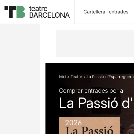
Cartellera i entrades
Descripció
Fitxa artística
Fotos i 
Inici
»
Teatre
»
La Passió d’Esparreguera
Comprar entrades per a
La Passió d