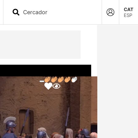
CAT
ESP