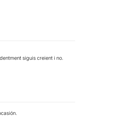
entment siguis creient i no.
ocasión.