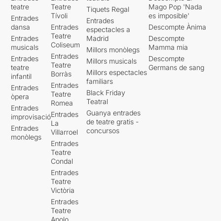
recepció de la carta per
teatre
Teatre
Mago Pop 'Nada
Tiquets Regal
part d'un grup de Mediació
Tívoli
es imposible'
Entrades
de Madrid, fins al moment
Entrades
dansa
Entrades
Descompte Ànima
espectacles a
de la trobada entre víctima i
Teatre
Entrades
Madrid
Descompte
victimari
. I fa especial
Coliseum
musicals
Mamma mia
Millors monòlegs
èmfasi del que va
Entrades
Entrades
Descompte
representar tot el procés de
Millors musicals
Teatre
teatre
Germans de sang
preparació d'aquesta
Millors espectacles
Borràs
infantil
trobada. Una iniciativa que
familiars
Entrades
Entrades
no estava emparada en
Black Friday
Teatre
òpera
interessos polítics, l'objectiu
Teatral
Romea
Entrades
era únicament poder
Guanya entrades
Entrades
improvisació
respondre les preguntes de
de teatre gratis -
La
Entrades
l'altre, mostrar penediment
concursos
Villarroel
monòlegs
pel mal causat i intentar
Entrades
tancar ferides.
Teatre
Condal
Una escenografia austera,
Entrades
com suposem correspon a
Teatre
una sala de visites d'una
Victòria
presó d'alta seguretat, i una
Entrades
acurada il·luminació fan
Teatre
centrar la nostra atenció en
Apolo