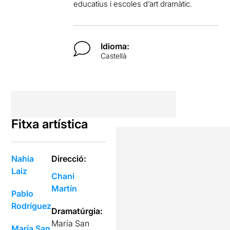
educatius i escoles d’art dramàtic.
Idioma:
Castellà
Fitxa artística
Nahia
Direcció:
Laiz
Chani
Martín
Pablo
Rodríguez
Dramatúrgia:
María San
María San