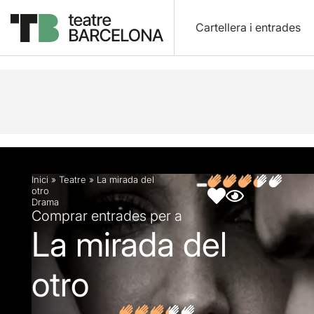
Cartellera i entrades
Descripció
Fitxa artística
Fotos i vídeos
Opin
Inici
»
Teatre
»
La mirada del
otro
Drama
Comprar entrades per a
La mirada del
otro