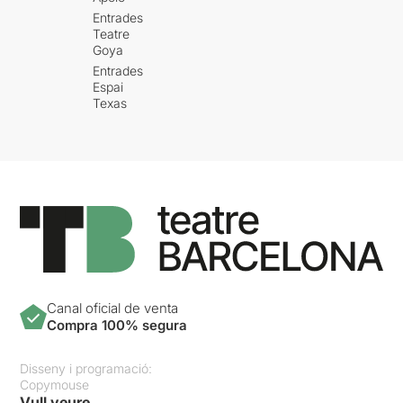
les converses que tenen lloc
Entrades
entre la mediadora (
Nahia
Teatre
Laiz
) i Aitor, el victimari
Goya
(
Pablo Rodríguez
), la
Entrades
mediadora i Estibaliz, la
Espai
víctima (
María San Miguel
) i
Texas
la trobada entre la víctima,
el victimari i la mediadora.
Una obra que ens recorda
una etapa dolorosa de la
nostra historia vist des d'un
punt de vista humà, on dues
persones intenten tancar
una etapa i mirar endavant
sense cap connotació
política.
Unes
Canal oficial de venta
interpretacions molt
Compra 100% segura
creïbles que remouen
emocions
.
Disseny i programació:
Copymouse
Si desitgeu veure l'apunt
Vull veure