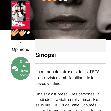
1
Opinions
Sinopsi
Deixa
la
teva
La mirada del otro: disidents d’ETA
opinió
s’entrevisten amb familiars de les
seves víctimes
Una sala a la presó. Tres persones: la
mediadora, la víctima i el victimari. Els
seus ulls. Els ulls de l’altre. Són més
coses les que ens uneixen als altres o