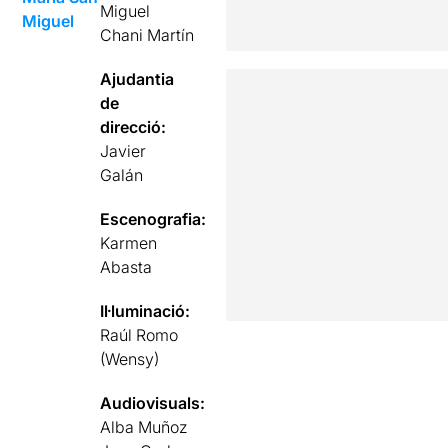
Miguel
Miguel
Chani Martín
Ajudantia
de
direcció:
Javier
Galán
Escenografia:
Karmen
Abasta
Il·luminació:
Raúl Romo
(Wensy)
Audiovisuals:
Alba Muñoz