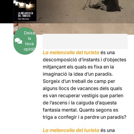
Deixa
la
teva
opinió
La melancolía del turista
és una
descomposició d’instants i d’objectes
mitjançant els quals es fixa en la
imaginació la idea d’un paradís.
Sorgeix d’un treball de camp per
alguns llocs de vacances dels quals
es van recuperar vestigis que parlen
de l’ascens i la caiguda d’aquesta
fantasia mental. Quants segons es
triga a confegir i a perdre un paradís?
La melancolía del turista
és una