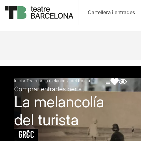
Cartellera i entrades
Descripció
Fitxa artística
Fotos i vídeos
Inici
»
Teatre
»
La melancolía del turista
Comprar entrades per a
La melancolía
del turista