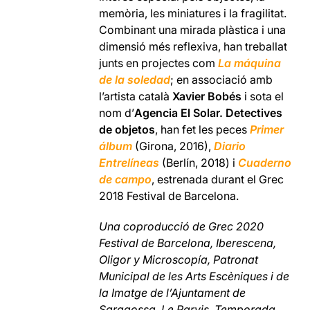
memòria, les miniatures i la fragilitat.
Combinant una mirada plàstica i una
dimensió més reflexiva, han treballat
junts en projectes com
La máquina
de la soledad
; en associació amb
l’artista català
Xavier Bobés
i sota el
nom d’
Agencia El Solar. Detectives
de objetos
, han fet les peces
Primer
álbum
(Girona, 2016),
Diario
Entrelíneas
(Berlín, 2018) i
Cuaderno
de campo
, estrenada durant el Grec
2018 Festival de Barcelona.
Una coproducció de Grec 2020
Festival de Barcelona, Iberescena,
Oligor y Microscopía, Patronat
Municipal de les Arts Escèniques i de
la Imatge de l’Ajuntament de
Saragossa, Le Parvis, Temporada