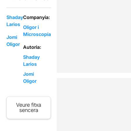
Shaday
Companyia:
Larios
Oligor i
Microscopía
Jomi
Oligor
Autoria:
Shaday
Larios
Jomi
Oligor
Veure fitxa
sencera