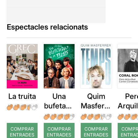
Espectacles relacionats
La truita
Una
Quim
Per
bufetada
Masferre
Arqui
a temps
r: Temps
: Cor
romp
COMPRAR
COMPRAR
COMPRAR
COMP
ENTRADES
ENTRADES
ENTRADES
ENTRA