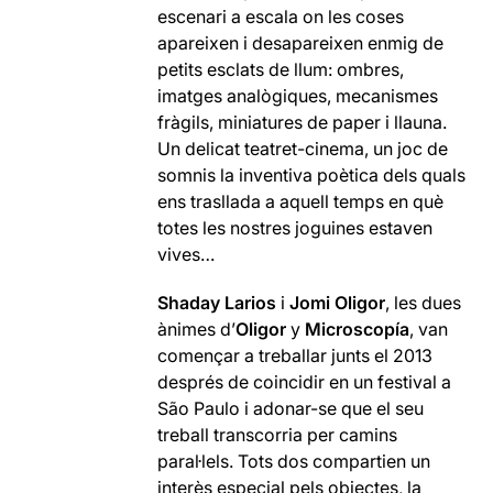
escenari a escala on les coses
apareixen i desapareixen enmig de
petits esclats de llum: ombres,
imatges analògiques, mecanismes
fràgils, miniatures de paper i llauna.
Un delicat teatret-cinema, un joc de
somnis la inventiva poètica dels quals
ens trasllada a aquell temps en què
totes les nostres joguines estaven
vives…
Shaday Larios
i
Jomi Oligor
, les dues
ànimes d’
Oligor
y
Microscopía
, van
començar a treballar junts el 2013
després de coincidir en un festival a
São Paulo i adonar-se que el seu
treball transcorria per camins
paral·lels. Tots dos compartien un
interès especial pels objectes, la