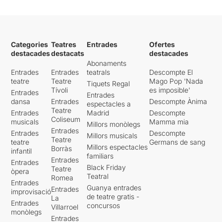
Categories
Teatres
Entrades
Ofertes
destacades
destacats
destacades
Abonaments
Entrades
Entrades
teatrals
Descompte El
teatre
Teatre
Mago Pop 'Nada
Tiquets Regal
Tívoli
es imposible'
Entrades
Entrades
dansa
Entrades
Descompte Ànima
espectacles a
Teatre
Entrades
Madrid
Descompte
Coliseum
musicals
Mamma mia
Millors monòlegs
Entrades
Entrades
Descompte
Millors musicals
Teatre
teatre
Germans de sang
Millors espectacles
Borràs
infantil
familiars
Entrades
Entrades
Black Friday
Teatre
òpera
Teatral
Romea
Entrades
Guanya entrades
Entrades
improvisació
de teatre gratis -
La
Entrades
concursos
Villarroel
monòlegs
Entrades