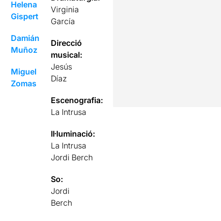
Helena
Virginia
Gispert
García
Damián
Direcció
Muñoz
musical:
Jesús
Miguel
Díaz
Zomas
Escenografia:
La Intrusa
Il·luminació:
La Intrusa
Jordi Berch
So:
Jordi
Berch