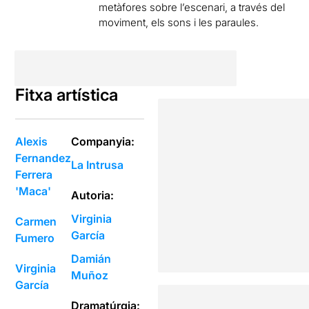
metàfores sobre l’escenari, a través del
moviment, els sons i les paraules.
Fitxa artística
Alexis
Companyia:
Fernandez
La Intrusa
Ferrera
'Maca'
Autoria:
Virginia
Carmen
García
Fumero
Damián
Virginia
Muñoz
García
Dramatúrgia: