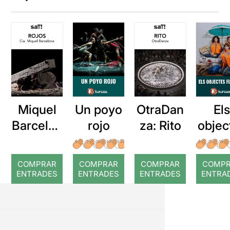
Miquel
OtraDan
Un poyo
El
Barcelon
za: Rito
rojo
objec
a: Rojos
flota
(desp
COMPRAR
COMPRAR
COMPRAR
COMP
de 
ENTRADES
ENTRADES
ENTRADES
ENTRA
temp
a)