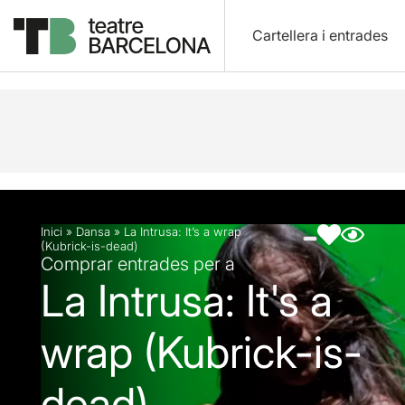
Cartellera i entrades
Descripció
Fitxa artística
Fotos i vídeos
Inici
»
Dansa
»
La Intrusa: It’s a wrap
(Kubrick-is-dead)
Comprar entrades per a
La Intrusa: It's a
wrap (Kubrick-is-
dead)