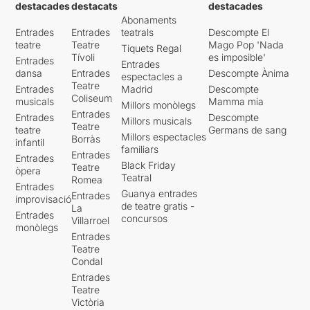
destacades
destacats
destacades
Abonaments
Entrades
Entrades
teatrals
Descompte El
teatre
Teatre
Mago Pop 'Nada
Tiquets Regal
Tívoli
es imposible'
Entrades
Entrades
dansa
Entrades
Descompte Ànima
espectacles a
Teatre
Entrades
Madrid
Descompte
Coliseum
musicals
Mamma mia
Millors monòlegs
Entrades
Entrades
Descompte
Millors musicals
Teatre
teatre
Germans de sang
Millors espectacles
Borràs
infantil
familiars
Entrades
Entrades
Black Friday
Teatre
òpera
Teatral
Romea
Entrades
Guanya entrades
Entrades
improvisació
de teatre gratis -
La
Entrades
concursos
Villarroel
monòlegs
Entrades
Teatre
Condal
Entrades
Teatre
Victòria