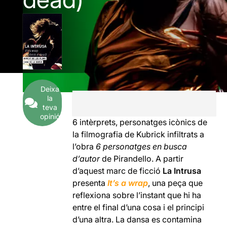
Deixa
la
teva
opinió
6 intèrprets, personatges icònics de
la filmografia de Kubrick infiltrats a
l’obra
6 personatges en busca
d’autor
de Pirandello. A partir
d’aquest marc de ficció
La Intrusa
presenta
It’s a wrap
, una peça que
reflexiona sobre l’instant que hi ha
entre el final d’una cosa i el principi
d’una altra. La dansa es contamina