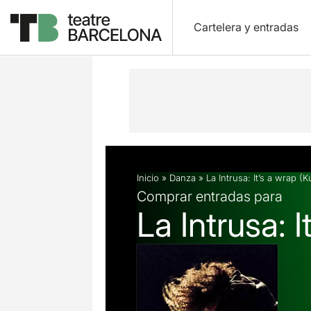
Cartelera y entradas
Descripción
Ficha artística
Fotos 
Inicio
»
Danza
»
La Intrusa: It’s a wrap (
Comprar entradas para
La Intrusa: 