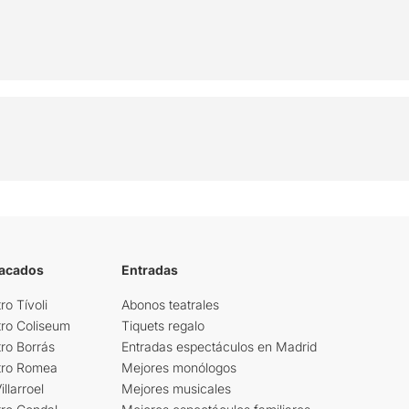
tacados
Entradas
ro Tívoli
Abonos teatrales
tro Coliseum
Tiquets regalo
ro Borrás
Entradas espectáculos en Madrid
tro Romea
Mejores monólogos
llarroel
Mejores musicales