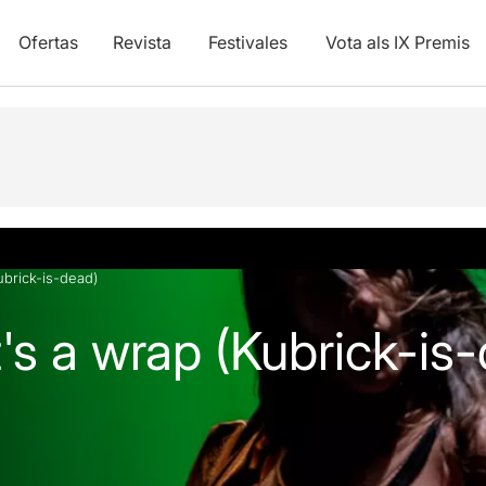
Ofertas
Revista
Festivales
Vota als IX Premis
y vídeos
Kubrick-is-dead)
It's a wrap (Kubrick-is