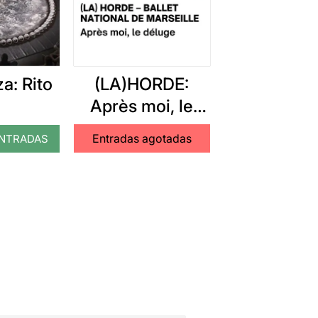
a: Rito
(LA)HORDE:
Après moi, le
déluge
Entradas agotadas
NTRADAS