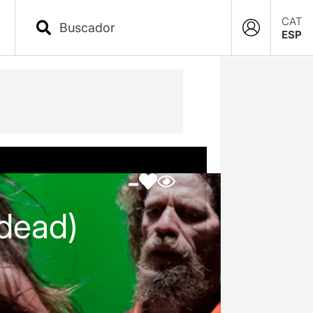
CAT
ESP
-dead)