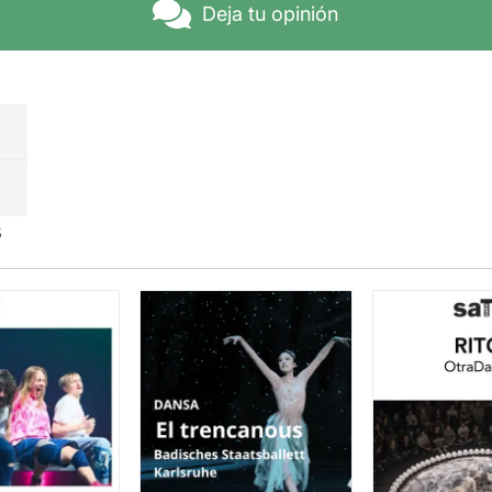
Deja tu opinión
s